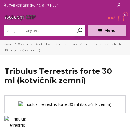
705 635 255
(Po-Pá, 9-17 hod.)
0
0 Kč
Menu
Úvod
Ostatní
Ostatní bylinné koncentráty
Tribulus Terrestris forte
30 ml (kotvičník zemní)
Tribulus Terrestris forte 30
ml (kotvičník zemní)