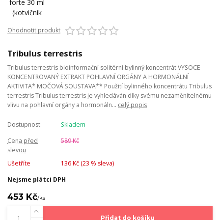
Ohodnotit produkt
Tribulus terrestris
Tribulus terrestris bioinformační solitérní bylinný koncentrát VYSOCE
KONCENTROVANÝ EXTRAKT POHLAVNÍ ORGÁNY A HORMONÁLNÍ
AKTIVITA* MOČOVÁ SOUSTAVA** Použití bylinného koncentrátu Tribulus
terrestris Tribulus terrestris je vyhledáván díky svému nezaměnitelnému
vlivu na pohlavní orgány a hormonáln...
celý popis
Dostupnost
Skladem
Cena před
589 Kč
slevou
Ušetříte
136 Kč (
23
% sleva)
Nejsme plátci DPH
453 Kč
/
ks
Přidat do košíku