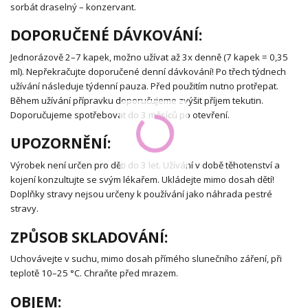
sorbát draselný – konzervant.
DOPORUČENÉ DÁVKOVÁNÍ:
Jednorázově 2–7 kapek, možno užívat až 3x denně (7 kapek = 0,35
ml). Nepřekračujte doporučené denní dávkování! Po třech týdnech
užívání následuje týdenní pauza. Před použitím nutno protřepat.
Během užívání přípravku doporučujeme zvýšit příjem tekutin.
Doporučujeme spotřebovat do 3 měsíců po otevření.
UPOZORNĚNÍ:
Výrobek není určen pro děti do 3 let. Užívání v době těhotenství a
kojení konzultujte se svým lékařem. Ukládejte mimo dosah dětí!
Doplňky stravy nejsou určeny k používání jako náhrada pestré
stravy.
ZPŮSOB SKLADOVÁNÍ:
Uchovávejte v suchu, mimo dosah přímého slunečního záření, při
teplotě 10–25 °C. Chraňte před mrazem.
OBJEM: