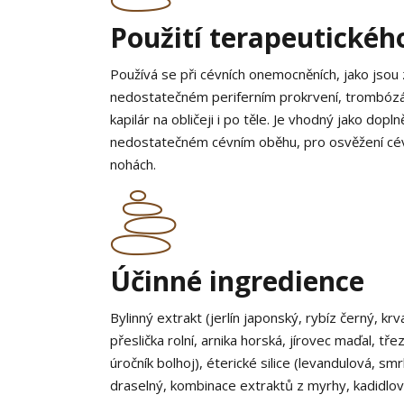
Použití terapeutickéh
Používá se při cévních onemocněních, jako jsou 
nedostatečném periferním prokrvení, trombózác
kapilár na obličeji i po těle. Je vhodný jako do
nedostatečném cévním oběhu, pro osvěžení cév 
nohách.
Účinné ingredience
Bylinný extrakt (jerlín japonský, rybíz černý, kr
přeslička rolní, arnika horská, jírovec maďal, tř
úročník bolhoj), éterické silice (levandulová, sm
draselný, kombinace extraktů z myrhy, kadidlo