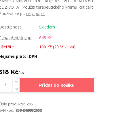
ZÁNĚTY NERVŮ PODPORUJE AKTIVITU A RADOST
ZE ŽIVOTA Použití terapeutického krému Ruticelit
Používá se p...
celý popis
Dostupnost
Skladem
Cena před slevou
648 Kč
Ušetříte
130 Kč (
20
% sleva)
Nejsme plátci DPH
518 Kč
/
ks
Přidat do košíku
Číslo produktu:
205
EAN kód:
8594069932058