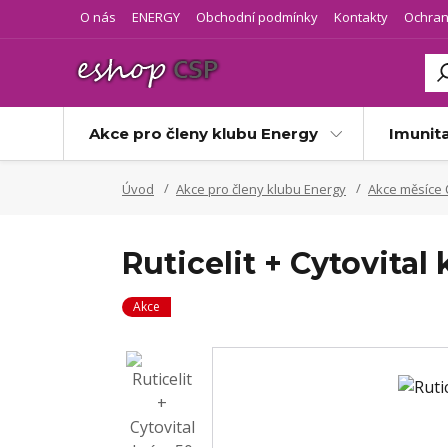
O nás
ENERGY
Obchodní podmínky
Kontakty
Ochran
Akce pro členy klubu Energy
Imunit
Úvod
Akce pro členy klubu Energy
Akce měsíce 
Ruticelit + Cytovital
Akce