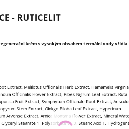
E - RUTICELIT
í regenerační krém s vysokým obsahem termální vody vřídla
t Extract, Melilotus Officinalis Herb Extract, Hamamelis Virgini
lendula Officinalis Flower Extract, Ribes Nigrum Leaf Extract, Ruta
ponica Fruit Extract, Symphytum Officinale Root Extract, Aesculu
pyrum Stem Extract, Ginkgo Biloba Leaf Extract, Hypericum
m Arvense Extract, Arnica Montana Flower Extract, Mineral Wate
, Glyceryl Stearate
1
, Polysorbate 60
3
, Stearic Acid
1
, Hydrogen