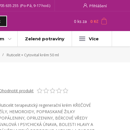
705 635 255
(Po-Pá, 9-17 hod.)
Přihlášení
0
ks
za
0 Kč
t
am
Zelené potraviny
Více
Ruticelit + Cytovital krém 50 ml
Ohodnotit produkt
Ruticelit terapeutický regenerační krém KŘEČOVÉ
ŽÍLY, HEMOROIDY, POPRASKANÉ ŽILKY
POPÁLENINY, OPRUZENINY, BÉRCOVÉ VŘEDY
SVALOVÁ I PSYCHICKÁ ÚNAVA, BOLESTI HLAVY A