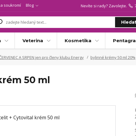
a soukromí
Blog
Nevíte si rady? Zavolejte.
Hleda
a
Veterina
Kosmetika
Pentagr
ČERVENEC A SRPEN jen pro členy klubu Energy
bylinné krémy 50 ml 20%
 krém 50 ml