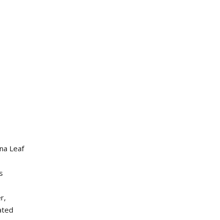
ana Leaf
s
r,
ated