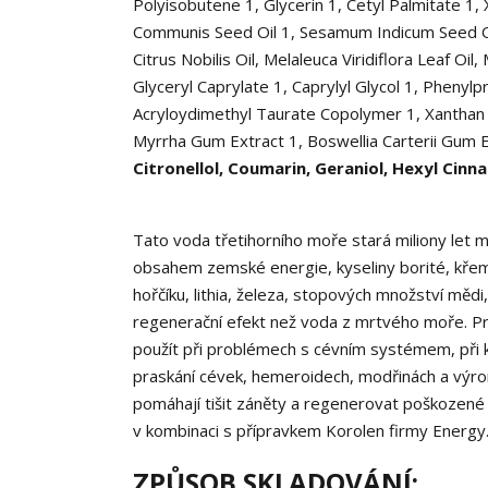
Polyisobutene
1
, Glycerin
1
, Cetyl Palmitate
1
, 
Communis Seed Oil
1
, Sesamum Indicum Seed 
Citrus Nobilis Oil, Melaleuca Viridiflora Leaf Oi
Glyceryl Caprylate
1
, Caprylyl Glycol
1
, Phenylp
Acryloydimethyl Taurate Copolymer
1
, Xantha
Myrrha Gum Extract
1
, Boswellia Carterii Gum 
Citronellol, Coumarin, Geraniol, Hexyl Cinn
Tato voda třetihorního moře stará miliony let m
obsahem zemské energie, kyseliny borité, křemičit
hořčíku, lithia, železa, stopových množství mědi,
regenerační efekt než voda z mrtvého moře. Pro v
použít při problémech s cévním systémem, při k
praskání cévek, hemeroidech, modřinách a výro
pomáhají tišit záněty a regenerovat poškozené 
v kombinaci s přípravkem Korolen firmy Energy. 
ZPŮSOB SKLADOVÁNÍ: