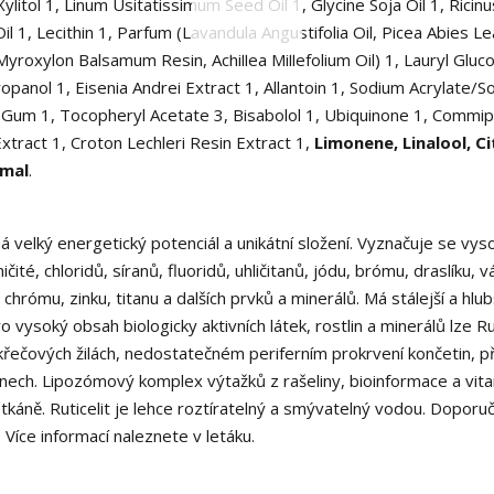
Xylitol
1
, Linum Usitatissimum Seed Oil
1
, Glycine Soja Oil
1
, Ricinu
Oil
1
, Lecithin
1
, Parfum (Lavandula Angustifolia Oil, Picea Abies Lea
l, Myroxylon Balsamum Resin, Achillea Millefolium Oil)
1
, Lauryl Gluc
ropanol
1
, Eisenia Andrei Extract
1
, Allantoin
1
, Sodium Acrylate/S
n Gum
1
, Tocopheryl Acetate
3
, Bisabolol
1
, Ubiquinone
1
, Commip
Extract
1
, Croton Lechleri Resin Extract
1
,
Limonene, Linalool, Ci
amal
.
á velký energetický potenciál a unikátní složení. Vyznačuje se vy
é, chloridů, síranů, fluoridů, uhličitanů, jódu, brómu, draslíku, v
 chrómu, zinku, titanu a dalších prvků a minerálů. Má stálejší a hlub
ysoký obsah biologicky aktivních látek, rostlin a minerálů lze Rut
řečových žilách, nedostatečném periferním prokrvení končetin, př
nech. Lipozómový komplex výtažků z rašeliny, bioinformace a vit
tkáně. Ruticelit je lehce roztíratelný a smývatelný vodou. Dopor
Více informací naleznete v letáku.