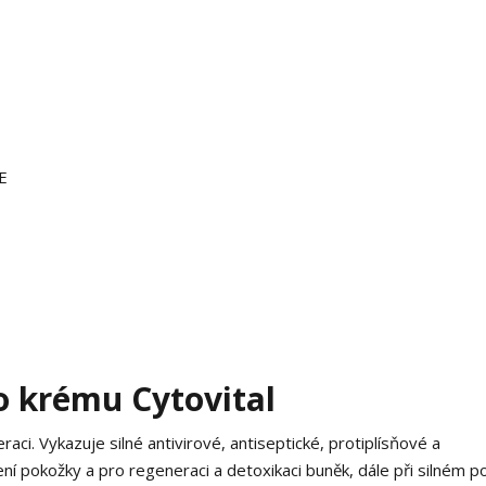
E
o krému Cytovital
raci. Vykazuje silné antivirové, antiseptické, protiplísňové a
ní pokožky a pro regeneraci a detoxikaci buněk, dále při silném p