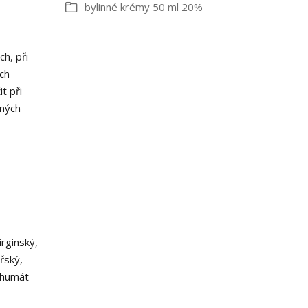
bylinné krémy 50 ml 20%
h, při
ch
t při
ených
irginský,
řský,
, humát