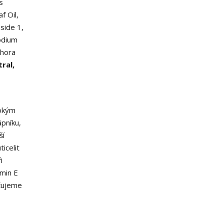
s
f Oil,
oside
1
,
odium
hora
tral,
sokým
ápníku,
ší
icelit
i
amin E
učujeme