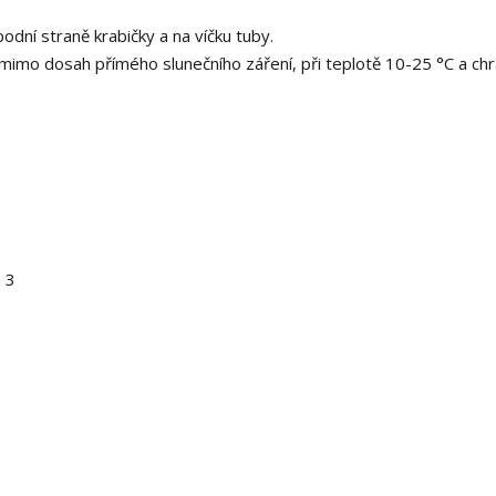
dní straně krabičky a na víčku tuby.
mimo dosah přímého slunečního záření, při teplotě 10-25 °C a chr
a 3