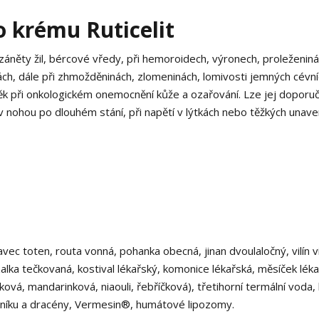
o krému Ruticelit
záněty žil, bércové vředy, při hemoroidech, výronech, proleženinác
h, dále při zhmožděninách, zlomeninách, lomivosti jemných cévní
plněk při onkologickém onemocnění kůže a ozařování. Lze jej doporuči
nohou po dlouhém stání, při napětí v lýtkách nebo těžkých unav
vavec toten, routa vonná, pohanka obecná, jinan dvoulaločný, vilín v
ezalka tečkovaná, kostival lékařský, komonice lékařská, měsíček léka
rková, mandarinková, niaouli, řebříčková), třetihorní termální voda
vníku a dracény, Vermesin®, humátové lipozomy.