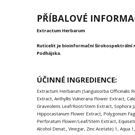
PŘÍBALOVÉ INFORMAC
Extractum Herbarum
Ruticelit je bioinformační širokospektráln
Podhájska.
ÚČINNÉ INGREDIENCE:
Extractum Herbarum (Sanguisorba Officinalis Roo
Extract, Anthyllis Vulneraria Flower Extract, Ca
Graveolens Leaf/Root/Stem Extract, Sophora Ja
Hippocastanum Flower Extract, Polygonum Fago
Perforatum Flower/Leaf/Stem Extract, Equisetu
Alcohol Denat., Vinegar, Zinc Acetate)
1
, Aqua
1