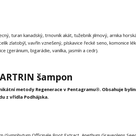
ecný, turan kanadský, trnovník akát, tužebník jilmový, arnika horsk
, celík zlatobýl, vavřín vznešený, pískavice řecké seno, komonice lé
lice (geránium, bigarádie, vanilka, jasmín a cedr).
- ARTRIN šampon
 unikátní metody Regenerace v Pentagramu®. Obsahuje byli
odu z vřídla Podhájska.
um (Symphytum Officinale Root Extract, Anethum Graveolens See