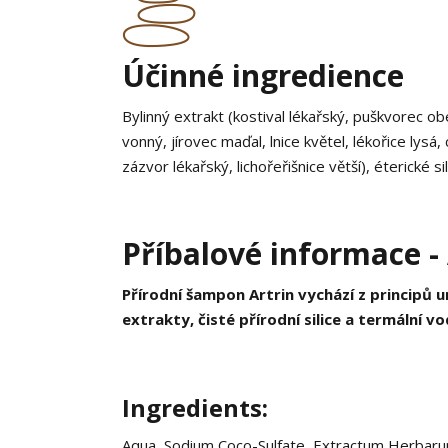
Účinné ingredience
Bylinný extrakt (kostival lékařský, puškvorec ob
vonný, jírovec maďal, lnice květel, lékořice lysá
zázvor lékařský, lichořeřišnice větší), éterické si
Příbalové informace 
Přírodní šampon Artrin vychází z principů
extrakty, čisté přírodní silice a termální v
Ingredients:
Aqua, Sodium Coco-Sulfate, Extractum Herbar