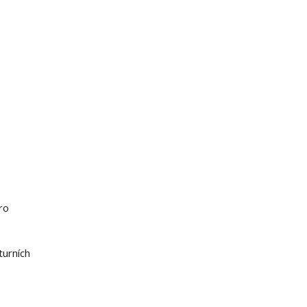
ro
turních