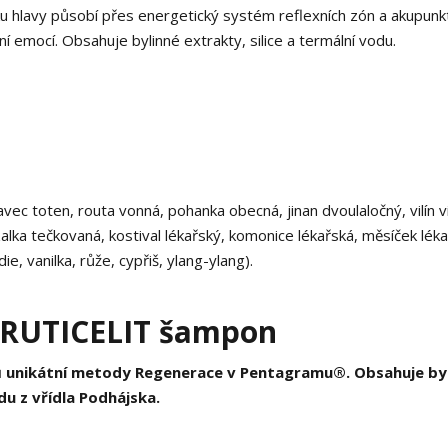
u hlavy působí přes energetický systém reflexních zón a akupunk
í emocí. Obsahuje bylinné extrakty, silice a termální vodu.
vavec toten, routa vonná, pohanka obecná, jinan dvoulaločný, vilín v
ezalka tečkovaná, kostival lékařský, komonice lékařská, měsíček léka
ie, vanilka, růže, cypřiš, ylang-ylang).
- RUTICELIT šampon
ipů unikátní metody Regenerace v Pentagramu®. Obsahuje by
odu z vřídla Podhájska.