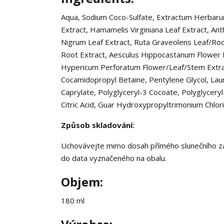
Aqua, Sodium Coco-Sulfate, Extractum Herbarum 
Extract, Hamamelis Virginiana Leaf Extract, Anth
Nigrum Leaf Extract, Ruta Graveolens Leaf/Roo
Root Extract, Aesculus Hippocastanum Flower 
Hypericum Perforatum Flower/Leaf/Stem Extrac
Cocamidopropyl Betaine, Pentylene Glycol, Lau
Caprylate, Polyglyceryl-3 Cocoate, Polyglyceryl
Citric Acid, Guar Hydroxypropyltrimonium Chloride
Způsob skladování:
Uchovávejte mimo dosah přímého slunečního zář
do data vyznačeného na obalu.
Objem:
180 ml