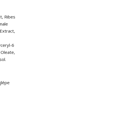
ct, Ribes
nale
Extract,
yceryl-6
 Oleate,
sol.
jlépe