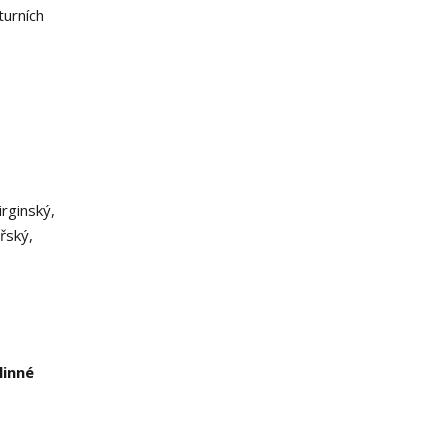
turních
irginský,
řský,
linné