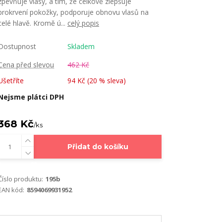
zpevňuje vlasy, a tím, že celkově zlepšuje
prokrvení pokožky, podporuje obnovu vlasů na
celé hlavě. Kromě ú...
celý popis
Dostupnost
Skladem
Cena před slevou
462 Kč
Ušetříte
94 Kč (
20
% sleva)
Nejsme plátci DPH
368 Kč
/
ks
Přidat do košíku
Číslo produktu:
195b
EAN kód:
8594069931952