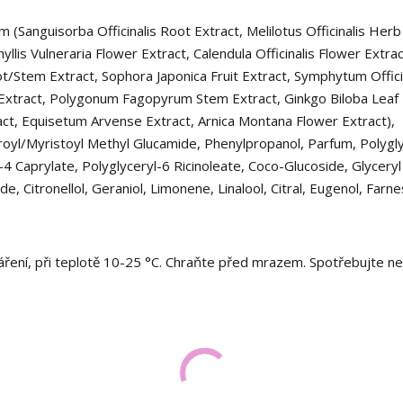
(Sanguisorba Officinalis Root Extract, Melilotus Officinalis Herb
yllis Vulneraria Flower Extract, Calendula Officinalis Flower Extra
t/Stem Extract, Sophora Japonica Fruit Extract, Symphytum Offici
Extract, Polygonum Fagopyrum Stem Extract, Ginkgo Biloba Leaf 
t, Equisetum Arvense Extract, Arnica Montana Flower Extract),
royl/Myristoyl Methyl Glucamide, Phenylpropanol, Parfum, Polygl
-4 Caprylate, Polyglyceryl-6 Ricinoleate, Coco-Glucoside, Glyceryl
, Citronellol, Geraniol, Limonene, Linalool, Citral, Eugenol, Farne
ení, při teplotě 10-25 °C. Chraňte před mrazem. Spotřebujte ne