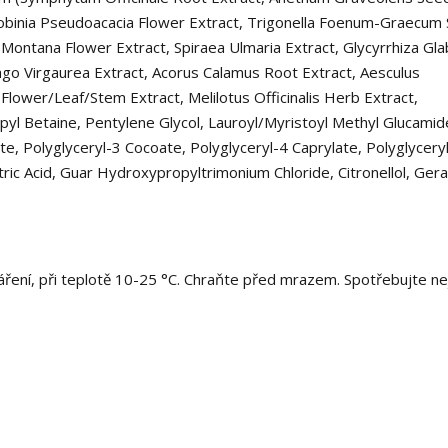
Robinia Pseudoacacia Flower Extract, Trigonella Foenum-Graecum
a Montana Flower Extract, Spiraea Ulmaria Extract, Glycyrrhiza Gla
dago Virgaurea Extract, Acorus Calamus Root Extract, Aesculus
Flower/Leaf/Stem Extract, Melilotus Officinalis Herb Extract,
l Betaine, Pentylene Glycol, Lauroyl/Myristoyl Methyl Glucamid
e, Polyglyceryl-3 Cocoate, Polyglyceryl-4 Caprylate, Polyglycery
tric Acid, Guar Hydroxypropyltrimonium Chloride, Citronellol, Gera
ení, při teplotě 10-25 °C. Chraňte před mrazem. Spotřebujte ne