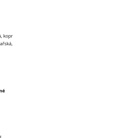
á, kopr
kařská,
nné
d