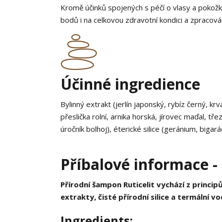
Kromě účinků spojených s péčí o vlasy a pokožk
bodů i na celkovou zdravotní kondici a zpracován
Účinné ingredience
Bylinný extrakt (jerlín japonský, rybíz černý, kr
přeslička rolní, arnika horská, jírovec maďal, tř
úročník bolhoj), éterické silice (geránium, bigarád
Příbalové informace 
Přírodní šampon Ruticelit vychází z princ
extrakty, čisté přírodní silice a termální v
Ingredients: