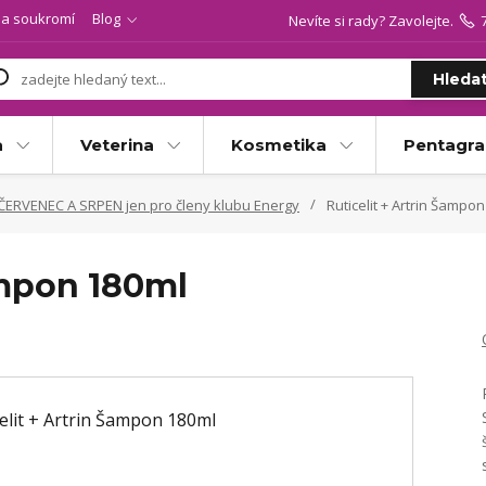
a soukromí
Blog
Nevíte si rady? Zavolejte.
Hleda
a
Veterina
Kosmetika
Pentagr
ČERVENEC A SRPEN jen pro členy klubu Energy
Ruticelit + Artrin Šampo
ampon 180ml