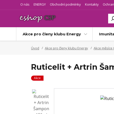
O nás
ENERGY
Obchodní podmínky
Kontakty
Ochran
Akce pro členy klubu Energy
Imunit
Úvod
Akce pro členy klubu Energy
Akce měsíce 
Ruticelit + Artrin Š
Akce