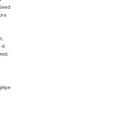
 Seed
bra
e,
l-6
niol,
jlépe