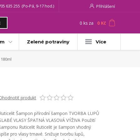
705 635 255
(Po-Pá, 9-17 hod.)
Přihlášení
0
ks
za
0 Kč
t
am
Zelené potraviny
Více
n 180ml
Ohodnotit produkt
Ruticelit Šampon přírodní šampon TVORBA LUPŮ
SLABÉ VLASY ŠPATNÁ VLASOVÁ VÝŽIVA Použití
šamponu Ruticelit Ruticelit je šampon vhodný
spíše pro vlasy tmavé. Snižuje tvorbu lupů,