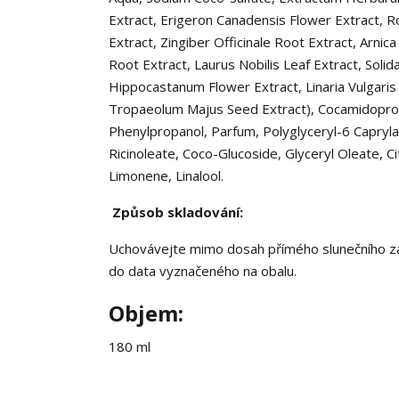
Extract, Erigeron Canadensis Flower Extract, 
Extract, Zingiber Officinale Root Extract, Arnic
Root Extract, Laurus Nobilis Leaf Extract, Soli
Hippocastanum Flower Extract, Linaria Vulgaris 
Tropaeolum Majus Seed Extract), Cocamidopropy
Phenylpropanol, Parfum, Polyglyceryl-6 Caprylat
Ricinoleate, Coco-Glucoside, Glyceryl Oleate, Ci
Limonene, Linalool.
Způsob skladování:
Uchovávejte mimo dosah přímého slunečního zář
do data vyznačeného na obalu.
Objem:
180 ml