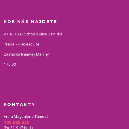
KDE NÁS NAJDETE
V Háji 1633 vchod s ulice Dělnická
Praha 7 - Holešovice
Zastávka tramvají Maniny
170 00
KONTAKTY
Anna Magdalena Tůmová
705 635 255
(Po-Pá, 9-17 hod.)