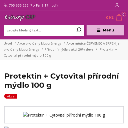
705 635 255
(Po-Pá, 9-17 hod.)
0
0 Kč
Menu
Úvod
Akce pro členy klubu Energy
Akce měsíce ČERVENEC A SRPEN jen
pro členy klubu Energy
Přírodní mýdla v akci 20% sleva
Protektin +
Cytovital přírodní mýdlo 100 g
Protektin + Cytovital přírodní
mýdlo 100 g
Akce