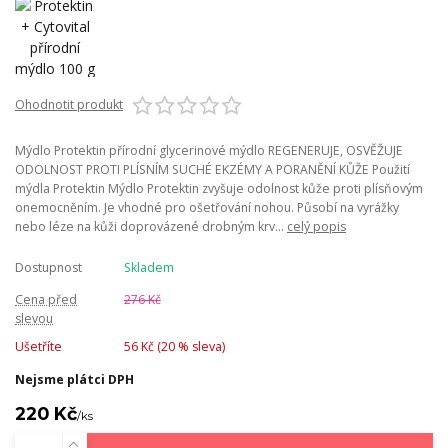
Ohodnotit produkt
Mýdlo Protektin přírodní glycerinové mýdlo REGENERUJE, OSVĚŽUJE
ODOLNOST PROTI PLÍSNÍM SUCHÉ EKZÉMY A PORANĚNÍ KŮŽE Použití
mýdla Protektin Mýdlo Protektin zvyšuje odolnost kůže proti plísňovým
onemocněním. Je vhodné pro ošetřování nohou. Působí na vyrážky
nebo léze na kůži doprovázené drobným krv...
celý popis
Dostupnost
Skladem
Cena před
276 Kč
slevou
Ušetříte
56 Kč (
20
% sleva)
Nejsme plátci DPH
220 Kč
/
ks