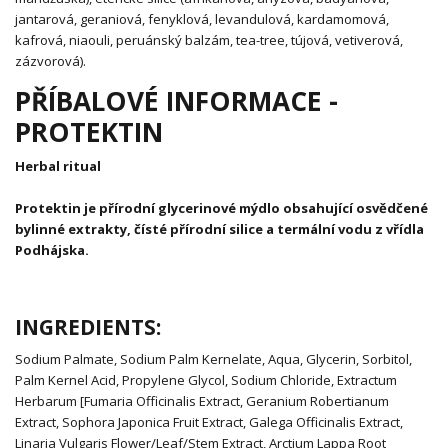
jantarová, geraniová, fenyklová, levandulová, kardamomová,
kafrová, niaouli, peruánský balzám, tea-tree, tújová, vetiverová,
zázvorová).
PŘÍBALOVÉ INFORMACE -
PROTEKTIN
Herbal ritual
Protektin je přírodní glycerinové mýdlo obsahující osvědčené
bylinné extrakty, čísté přírodní silice a termální vodu z vřídla
Podhájska.
INGREDIENTS:
Sodium Palmate, Sodium Palm Kernelate, Aqua, Glycerin, Sorbitol,
Palm Kernel Acid, Propylene Glycol, Sodium Chloride, Extractum
Herbarum [Fumaria Officinalis Extract, Geranium Robertianum
Extract, Sophora Japonica Fruit Extract, Galega Officinalis Extract,
Linaria Vulgaris Flower/Leaf/Stem Extract, Arctium Lappa Root