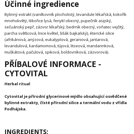
Účinné ingredience
Bylinný extrakt (vanilkovník plocholistý, levandule lékařská, kokořík
mnohokvětý, lékořice lysá, fenykl obecný, pupečník asijský,
sečuánský pepř, zázvor lékařský, bedrník obecný, voňatec vejčitý,
parcha světlicová, lnice květel, šišák bajkalský), éterické silice
(afrikánová, anýzová, eukalyptová, geraniová, jantarová,
levandulová, kardamomová, tújová, litseová, mandarinková,
muškátová, pačulová, spiková, boldovníková, zázvorová).
PŘÍBALOVÉ INFORMACE -
CYTOVITAL
Herbal ritual
Cytovital je přírodní glycerinové mýdlo obsahující osvědčené
bylinné extrakty, čísté přírodní silice a termální vodu z vřídla
Podhájska.
INGREDIENTS: