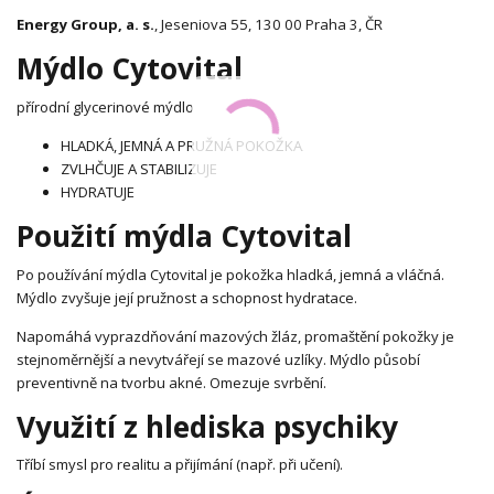
Energy Group, a. s.
, Jeseniova 55, 130 00 Praha 3, ČR
Mýdlo Cytovital
přírodní glycerinové mýdlo
HLADKÁ, JEMNÁ A PRUŽNÁ POKOŽKA
ZVLHČUJE A STABILIZUJE
HYDRATUJE
Použití mýdla Cytovital
Po používání mýdla Cytovital je pokožka hladká, jemná a vláčná.
Mýdlo zvyšuje její pružnost a schopnost hydratace.
Napomáhá vyprazdňování mazových žláz, promaštění pokožky je
stejnoměrnější a nevytvářejí se mazové uzlíky. Mýdlo působí
preventivně na tvorbu akné. Omezuje svrbění.
Využití z hlediska psychiky
Tříbí smysl pro realitu a přijímání (např. při učení).