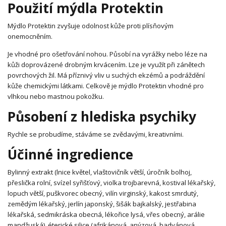
Použití mýdla Protektin
Mýdlo Protektin zvyšuje odolnost kůže proti plísňovým
onemocněním.
Je vhodné pro ošetřování nohou. Působí na vyrážky nebo léze na
kůži doprovázené drobným krvácením. Lze je využít při zánětech
povrchových žil. Má příznivý vliv u suchých ekzémů a podráždění
kůže chemickými látkami. Celkově je mýdlo Protektin vhodné pro
vlhkou nebo mastnou pokožku.
Působení z hlediska psychiky
Rychle se probudíme, stáváme se zvědavými, kreativními.
Účinné ingredience
Bylinný extrakt (lnice květel, vlaštovičník větší, úročník bolhoj,
přeslička rolní, svízel syřišťový, violka trojbarevná, kostival lékařský,
lopuch větší, puškvorec obecný, vilín virginský, kakost smrdutý,
zemědým lékařský, jerlín japonský, šišák bajkalský, jestřabina
lékařská, sedmikráska obecná, lékořice lysá, vřes obecný, arálie
mandžuská), éterické silice (afrikánová, anýzová, badyánová,