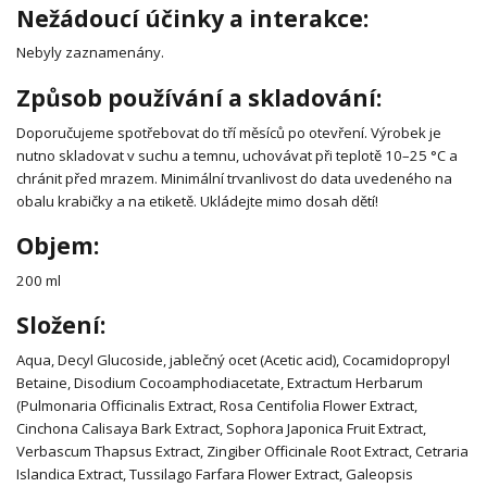
Nežádoucí účinky a interakce:
Nebyly zaznamenány.
Způsob používání a skladování:
Doporučujeme spotřebovat do tří měsíců po otevření. Výrobek je
nutno skladovat v suchu a temnu, uchovávat při teplotě 10–25 °C a
chránit před mrazem. Minimální trvanlivost do data uvedeného na
obalu krabičky a na etiketě. Ukládejte mimo dosah dětí!
Objem:
200 ml
Složení:
Aqua, Decyl Glucoside, jablečný ocet (Acetic acid), Cocamidopropyl
Betaine, Disodium Cocoamphodiacetate, Extractum Herbarum
(Pulmonaria Officinalis Extract, Rosa Centifolia Flower Extract,
Cinchona Calisaya Bark Extract, Sophora Japonica Fruit Extract,
Verbascum Thapsus Extract, Zingiber Officinale Root Extract, Cetraria
Islandica Extract, Tussilago Farfara Flower Extract, Galeopsis