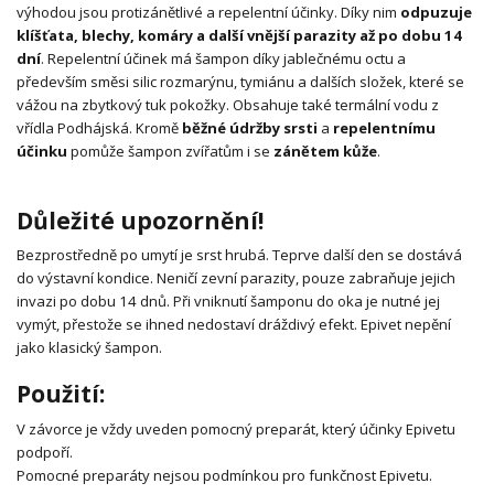
výhodou jsou protizánětlivé a repelentní účinky. Díky nim
odpuzuje
klíšťata, blechy, komáry a další vnější parazity až po dobu 14
dní
. Repelentní účinek má šampon díky jablečnému octu a
především směsi silic rozmarýnu, tymiánu a dalších složek, které se
vážou na zbytkový tuk pokožky. Obsahuje také termální vodu z
vřídla Podhájská. Kromě
běžné údržby srsti
a
repelentnímu
účinku
pomůže šampon zvířatům i se
zánětem kůže
.
Důležité upozornění!
Bezprostředně po umytí je srst hrubá. Teprve další den se dostává
do výstavní kondice. Neničí zevní parazity, pouze zabraňuje jejich
invazi po dobu 14 dnů. Při vniknutí šamponu do oka je nutné jej
vymýt, přestože se ihned nedostaví dráždivý efekt. Epivet nepění
jako klasický šampon.
Použití:
V závorce je vždy uveden pomocný preparát, který účinky Epivetu
podpoří.
Pomocné preparáty nejsou podmínkou pro funkčnost Epivetu.