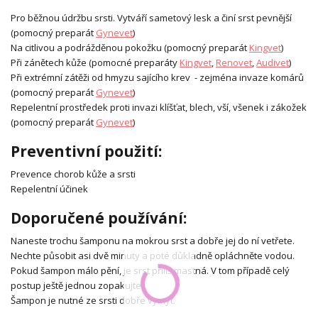
Pro běžnou údržbu srsti. Vytváří sametový lesk a činí srst pevnější
(pomocný preparát
Gynevet
)
Na citlivou a podrážděnou pokožku (pomocný preparát
Kingvet
)
Při zánětech kůže (pomocné preparáty
Kingvet
,
Renovet
,
Audivet
)
Při extrémní zátěži od hmyzu sajícího krev - zejména invaze komárů
(pomocný preparát
Gynevet
)
Repelentní prostředek proti invazi klíšťat, blech, vší, všenek i zákožek
(pomocný preparát
Gynevet
)
Preventivní použití:
Prevence chorob kůže a srsti
Repelentní účinek
Doporučené používání:
Naneste trochu šamponu na mokrou srst a dobře jej do ní vetřete.
Nechte působit asi dvě minuty a poté důkladně opláchněte vodou.
Pokud šampon málo pění, je srst příliš mastná. V tom případě celý
postup ještě jednou zopakujte.
Šampon je nutné ze srsti dobře vymýt.