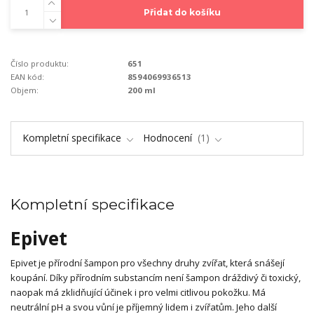
Přidat do košíku
Číslo produktu:
651
EAN kód:
8594069936513
Objem:
200 ml
Kompletní specifikace
Hodnocení
1
Kompletní specifikace
Epivet
Epivet je přírodní šampon pro všechny druhy zvířat, která snášejí
koupání. Díky přírodním substancím není šampon dráždivý či toxický,
naopak má zklidňující účinek i pro velmi citlivou pokožku. Má
neutrální pH a svou vůní je příjemný lidem i zvířatům. Jeho další