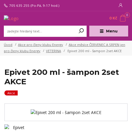
705 635 255
(Po-Pá, 9-17 hod.)
0
0 Kč
Menu
Úvod
Akce pro členy klubu Energy
Akce měsíce ČERVENEC A SRPEN jen
pro členy klubu Energy
VETERINA
Epivet 200 ml - šampon 2set AKCE
Epivet 200 ml - šampon 2set
AKCE
Akce