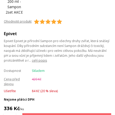
Ohodnotit produkt
Epivet
Epivet Epivet je přírodní šampon pro všechny druhy zvířat, která snášejí
koupání. Díky přírodním substancím není šampon dráždivý či toxický,
naopak má zklidňující účinek i pro velmi citlivou pokožku. Má neutrální
pH a svou vůní je příjemný lidem i zvířatům. Jeho další výhodou jsou
protizánětlivé a r...
celý popis
Dostupnost
Skladem
Cena před
420 Kč
slevou
Ušetříte
84 Kč (
20
% sleva)
Nejsme plátci DPH
336 Kč
/
ks