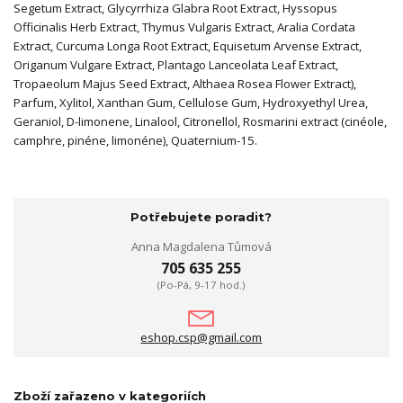
Segetum Extract, Glycyrrhiza Glabra Root Extract, Hyssopus
Officinalis Herb Extract, Thymus Vulgaris Extract, Aralia Cordata
Extract, Curcuma Longa Root Extract, Equisetum Arvense Extract,
Origanum Vulgare Extract, Plantago Lanceolata Leaf Extract,
Tropaeolum Majus Seed Extract, Althaea Rosea Flower Extract),
Parfum, Xylitol, Xanthan Gum, Cellulose Gum, Hydroxyethyl Urea,
Geraniol, D-limonene, Linalool, Citronellol, Rosmarini extract (cinéole,
camphre, pinéne, limonéne), Quaternium-15.
Potřebujete poradit?
Anna Magdalena Tůmová
705 635 255
(Po-Pá, 9-17 hod.)
eshop.csp@gmail.com
Zboží zařazeno v kategoriích