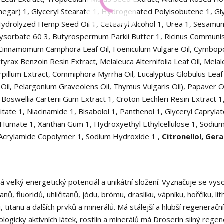
inegar)
1
, Glyceryl Stearate
1
, Hydrogenated Polyisobutene
1
, Gl
Hydrolyzed Hemp Seed Oil
1
, Cetearyl Alcohol
1
, Urea
1
, Sesamu
lysorbate 60
3
, Butyrospermum Parkii Butter
1
, Ricinus Communi
(Cinnamomum Camphora Leaf Oil, Foeniculum Vulgare Oil, Cymbo
tyrax Benzoin Resin Extract, Melaleuca Alternifolia Leaf Oil, Mela
erpillum Extract, Commiphora Myrrha Oil, Eucalyptus Globulus Leaf 
ot Oil, Pelargonium Graveolens Oil, Thymus Vulgaris Oil), Papaver O
, Boswellia Carterii Gum Extract
1
, Croton Lechleri Resin Extract
1
mitate
1
, Niacinamide
1
, Bisabolol
1
, Panthenol
1
, Glyceryl Capryla
m Humate
1
, Xanthan Gum
1
, Hydroxyethyl Ethylcellulose
1
, Sodiu
 Acrylamide Copolymer
1
, Sodium Hydroxide
1
,
Citronellol, Gera
á velký energetický potenciál a unikátní složení. Vyznačuje se vy
ů, fluoridů, uhličitanů, jódu, brómu, draslíku, vápníku, hořčíku, lith
titanu a dalších prvků a minerálů. Má stálejší a hlubší regenerační
gicky aktivních látek, rostlin a minerálů má Droserin silný regen