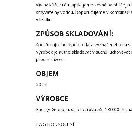
vliv na kůži. Krém aplikujeme zevně na obličej a t
smývatelný vodou. Doporučujeme v kombinaci s 
v letáku.
ZPŮSOB SKLADOVÁNÍ:
Spotřebujte nejlépe do data vyznačeného na spo
Výrobek je nutno skladovat v suchu, uchovávat 
před mrazem.
OBJEM
50 ml
VÝROBCE
Energy Group, a. s., Jeseniova 55, 130 00 Prah
EWG HODNOCENÍ