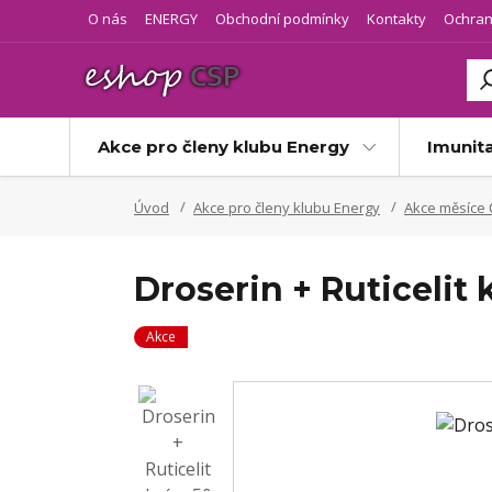
O nás
ENERGY
Obchodní podmínky
Kontakty
Ochran
Akce pro členy klubu Energy
Imunit
Úvod
Akce pro členy klubu Energy
Akce měsíce 
Droserin + Ruticelit
Akce