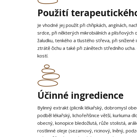
Použití terapeutickéh
Je vhodné jej použít při chřipkách, angínách, nach
srdce, při některých mikrobiálních a plísňových
žaludku, tenkého a tlustého střeva, při snížené
ztrátě čichu a také při zánětech středního ucha. 
kostí.
Účinné ingredience
Bylinný extrakt (plicník lékařský, dobromysl obecn
podběl lékařský, lichořeřišnice větší, kurkuma dl
obecný, konopice bledožlutá, růže stolistá, aráli
rostlinné oleje (sezamový, ricinový, lněný, podz