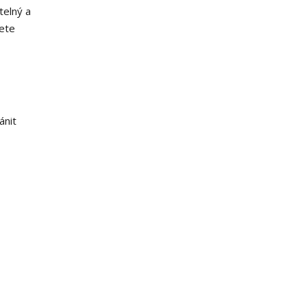
telný a
nete
ánit