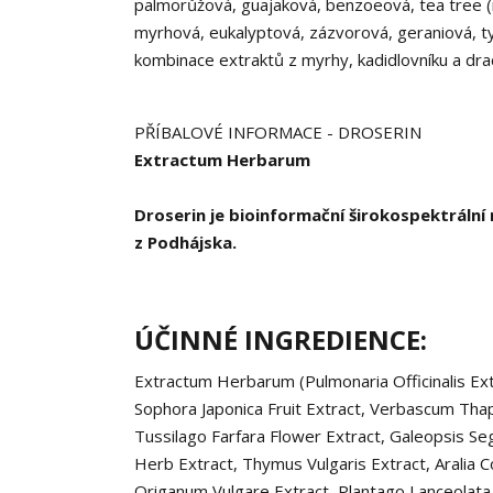
palmorůžová, guajaková, benzoeová, tea tree (
myrhová, eukalyptová, zázvorová, geraniová, tym
kombinace extraktů z myrhy, kadidlovníku a dra
PŘÍBALOVÉ INFORMACE - DROSERIN
Extractum Herbarum
Droserin je bioinformační širokospektráln
z Podhájska.
ÚČINNÉ INGREDIENCE:
Extractum Herbarum (Pulmonaria Officinalis Extr
Sophora Japonica Fruit Extract, Verbascum Thaps
Tussilago Farfara Flower Extract, Galeopsis Se
Herb Extract, Thymus Vulgaris Extract, Aralia 
Origanum Vulgare Extract, Plantago Lanceolata