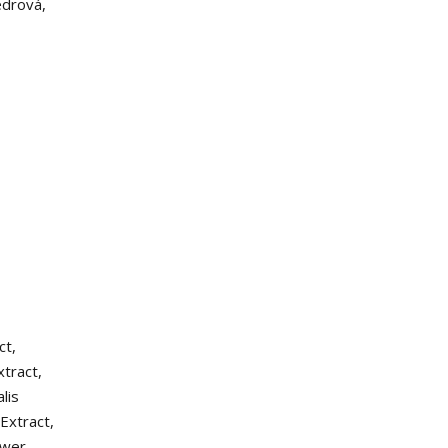
edrová,
ct,
xtract,
lis
Extract,
ower