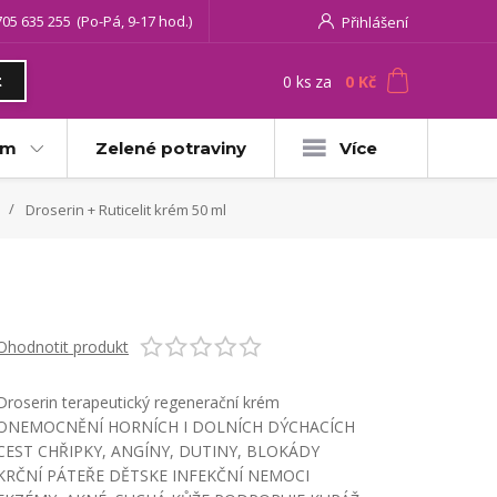
705 635 255
(Po-Pá, 9-17 hod.)
Přihlášení
0
ks
za
0 Kč
t
am
Zelené potraviny
Více
Droserin + Ruticelit krém 50 ml
Ohodnotit produkt
Droserin terapeutický regenerační krém
ONEMOCNĚNÍ HORNÍCH I DOLNÍCH DÝCHACÍCH
CEST CHŘIPKY, ANGÍNY, DUTINY, BLOKÁDY
KRČNÍ PÁTEŘE DĚTSKE INFEKČNÍ NEMOCI