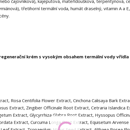
nebo čajovníková), kajeputová, mateřídoušková, terpentýnová, c
iánová), třetihorní termální voda, humát draselný, vitamin A a E,
cény.
í regenerační krém s vysokým obsahem termální vody vřídla
act, Rosa Centifolia Flower Extract, Cinchona Calisaya Bark Extra
us Extract, Zingiber Officinale Root Extract, Cetraria Islandica E
getum Extract, Glycyrrhiza Glabra Root Extract, Hyssopus Officina
Cordata Extract, Curcuma Longa Root Extract, Equisetum Arvense 
 Leaf Extract, Tropaeolum Majus Seed Extract, Althaea Rosea Fl