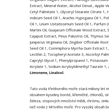
Extract, Mineral Water, Alcohol Denat., Apple V
Cetyl Palmitate
1
, Glyceryl Stearate Citrate
1
, 
Indicum Seed Oil
1
, Arachis Hypogaea Oil
1
, Po
Oil
1
, Linum Usitatissimum Seed Oil
1
, Parfum 
Martini Oil, Guajacum Officinale Wood Extract, S
Cajaputi Extract, Pinus Palustris Oil, Thymus S
Juniperus Virginiana Oil, Zingiber Officinale Ro
Seed Oil
1
, Commiphora Myrrha Gum Extract
1
Lecithin
2
, Tocopheryl Acetate
3
, Ascorbyl Pal
Caprylyl Glycol
1
, Phenylpropanol
1
, Potassiu
Acrylate
1
, Sodium Acryloyldimethyl Taurate
1
,
Limonene, Linalool.
Tato voda třetihorního moře stará miliony let m
obsahem kyseliny borité, křemičité, chloridů, síran
železa, stopových množství mědi, chrómu, zinku, 
než voda z Mrtvého moře. Pro vysoký obsah biolo