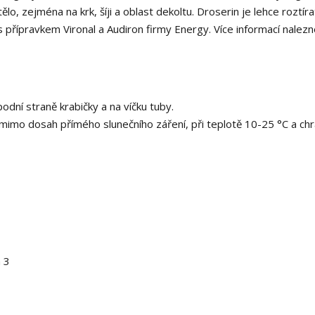
ělo, zejména na krk, šíji a oblast dekoltu. Droserin je lehce roztíra
přípravkem Vironal a Audiron firmy Energy. Více informací nalez
dní straně krabičky a na víčku tuby.
mimo dosah přímého slunečního záření, při teplotě 10-25 °C a chr
a 3