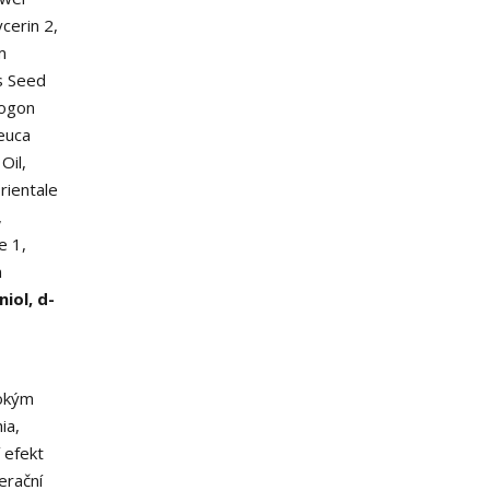
ycerin
2
,
m
s Seed
pogon
leuca
Oil,
rientale
,
te
1
,
m
niol, d-
sokým
ia,
 efekt
erační