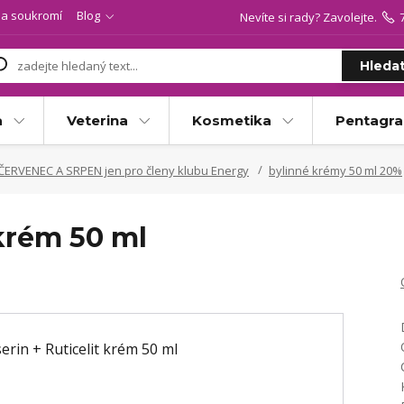
a soukromí
Blog
Nevíte si rady? Zavolejte.
Hleda
a
Veterina
Kosmetika
Pentagr
ČERVENEC A SRPEN jen pro členy klubu Energy
bylinné krémy 50 ml 20%
 krém 50 ml