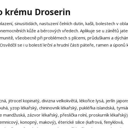
o krému Droserin
lazení, sinusitidách, nastuzení čelních dutin, kašli, bolestech v obla
 onemocněních kůže a bércových vředech. Aplikuje se u zánětů jate
 imunitě, všeobecně při problémech s plícemi, průduškami a dýchá
Osvědčil se i u bolestí krční a hrudní části páteře, ramen a úponů k
á, jitrocel kopinatý, divizna velkokvětá, lékořice lysá, jerlín japon
ouhá, yzop lékařský, chininovník lékařský, pukléřka islandská, tymiá
e mandžuská, zázvor lékařský, přeslička rolní, proskurník lékařský)
emnicový, konopný, makový), éterické silice (kafrová, fenyklová,