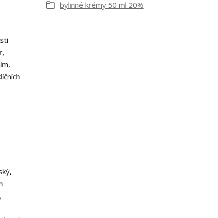
bylinné krémy 50 ml 20%
sti
r,
ním,
líčních
ský,
n
,