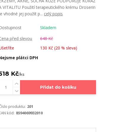
EKZÉMY, AKNÉ, SUCHÁ KŮŽE PODPORUJE KURÁŽ
A VITALITU Použití terapeutického krému Droserin
Je vhodné jej použít p...
celý popis
Dostupnost
Skladem
Cena před slevou
648 Kč
Ušetříte
130 Kč (
20
% sleva)
Nejsme plátci DPH
518 Kč
/
ks
Přidat do košíku
Číslo produktu:
201
EAN kód:
8594069932010