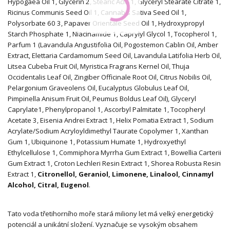
Hypogaea Oil
1
, Glycerin
2
, Stearic Acid
1
, Glyceryl Stearate Citrate
1
,
Ricinus Communis Seed Oil
1
, Cannabis Sativa Seed Oil
1
,
Polysorbate 60
3
, Papaver Orientale Seed Oil
1
, Hydroxypropyl
Starch Phosphate
1
, Niacinamide
1
, Caprylyl Glycol
1
, Tocopherol
1
,
Parfum
1
(Lavandula Angustifolia Oil, Pogostemon Cablin Oil, Amber
Extract, Elettaria Cardamomum Seed Oil, Lavandula Latifolia Herb Oil,
Litsea Cubeba Fruit Oil, Myristica Fragrans Kernel Oil, Thuja
Occidentalis Leaf Oil, Zingiber Officinale Root Oil, Citrus Nobilis Oil,
Pelargonium Graveolens Oil, Eucalyptus Globulus Leaf Oil,
Pimpinella Anisum Fruit Oil, Peumus Boldus Leaf Oil), Glyceryl
Caprylate
1
, Phenylpropanol
1
, Ascorbyl Palmitate
1
, Tocopheryl
Acetate
3
, Eisenia Andrei Extract
1
, Helix Pomatia Extract
1
, Sodium
Acrylate/Sodium Acryloyldimethyl Taurate Copolymer
1
, Xanthan
Gum
1
, Ubiquinone
1
, Potassium Humate
1
, Hydroxyethyl
Ethylcellulose
1
, Commiphora Myrrha Gum Extract
1
, Bowellia Carterii
Gum Extract
1
, Croton Lechleri Resin Extract
1
, Shorea Robusta Resin
Extract
1
,
Citronellol, Geraniol, Limonene, Linalool, Cinnamyl
Alcohol, Citral, Eugenol
.
Tato voda třetihorního moře stará miliony let má velký energetický
potenciál a unikátní složení. Vyznačuje se vysokým obsahem