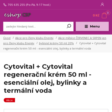
705 635 255
(Po-Pá, 9-17 hod.)
0
0 Kč
Menu
Úvod
Akce pro členy klubu Energy
Akce měsíce ČERVENEC A SRPEN jen
pro členy klubu Energy
bylinné krémy 50 ml 20%
Cytovital + Cytovital
regenerační krém 50 ml - esenciální olej, bylinky a termální voda
Cytovital + Cytovital
regenerační krém 50 ml -
esenciální olej, bylinky a
termální voda
Akce