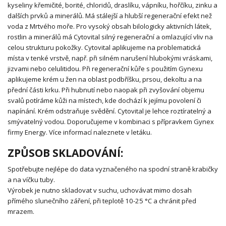
kyseliny křemičité, borité, chloridů, draslíku, vápníku, hořčíku, zinku a
dalších prvků a minerálů. Má stálejší a hlubší regenerační efekt než
voda z Mrtvého moře. Pro vysoký obsah bilologicky aktivních látek,
rostlin a minerálů má Cytovital silný regenerační a omlazující vliv na
celou strukturu pokožky. Cytovital aplikujeme na problematická
místa v tenké vrstvě, např. při silném narušení hlubokými vráskami,
jizvami nebo celulitidou. Při regenerační kůře s použitím Gynexu
aplikujeme krém u žen na oblast podbříšku, prsou, dekoltu a na
přední části krku. Při hubnutí nebo naopak při zvyšování objemu
svalů potíráme kůži na místech, kde dochází k jejímu povolení či
napínání. Krém odstraňuje svědění. Cytovital je lehce roztíratelný a
smývatelný vodou. Doporučujeme v kombinaci s přípravkem Gynex
firmy Energy. Více informací naleznete v letáku.
ZPŮSOB SKLADOVÁNÍ:
Spotřebujte nejlépe do data vyznačeného na spodní straně krabičky
a na víčku tuby.
Výrobek je nutno skladovat v suchu, uchovávat mimo dosah
přímého slunečního záření, při teplotě 10-25 °C a chránit před
mrazem.