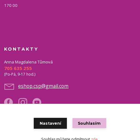
170 00
KONTAKTY
Anna Magdalena Tůmová
705 635 255
(Po-Pá, 9-17 hod.)
eshop.csp@gmail.com
Nastavení
Souhlasím
Copyright © 2021 eshop CSP
Souhlas můžete odmítnout
zde
.