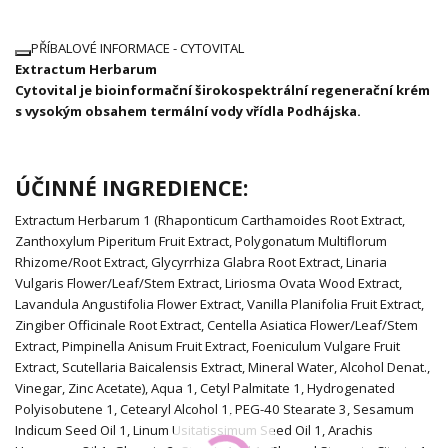
PŘÍBALOVÉ INFORMACE - CYTOVITAL
Extractum Herbarum
Cytovital je bioinformační širokospektrální regenerační krém
s vysokým obsahem termální vody vřídla Podhájska.
ÚČINNÉ INGREDIENCE:
Extractum Herbarum
1
(Rhaponticum Carthamoides Root Extract,
Zanthoxylum Piperitum Fruit Extract, Polygonatum Multiflorum
Rhizome/Root Extract, Glycyrrhiza Glabra Root Extract, Linaria
Vulgaris Flower/Leaf/Stem Extract, Liriosma Ovata Wood Extract,
Lavandula Angustifolia Flower Extract, Vanilla Planifolia Fruit Extract,
Zingiber Officinale Root Extract, Centella Asiatica Flower/Leaf/Stem
Extract, Pimpinella Anisum Fruit Extract, Foeniculum Vulgare Fruit
Extract, Scutellaria Baicalensis Extract, Mineral Water, Alcohol Denat.,
Vinegar, Zinc Acetate), Aqua
1
, Cetyl Palmitate
1
, Hydrogenated
Polyisobutene
1
, Cetearyl Alcohol
1
, PEG-40 Stearate
3
, Sesamum
Indicum Seed Oil
1
, Linum Usitatissimum Seed Oil
1
, Arachis