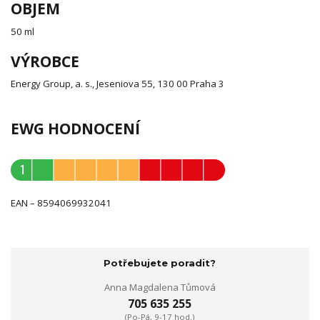
OBJEM
50 ml
VÝROBCE
Energy Group, a. s., Jeseniova 55, 130 00 Praha 3
EWG HODNOCENÍ
EAN – 8594069932041
Potřebujete poradit?
Anna Magdalena Tůmová
705 635 255
(Po-Pá, 9-17 hod.)