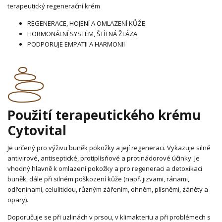
terapeutický regenerační krém
REGENERACE, HOJENÍ A OMLAZENÍ KŮŽE
HORMONÁLNÍ SYSTÉM, ŠTÍTNÁ ŽLÁZA
PODPORUJE EMPATII A HARMONII
Použití terapeutického krému
Cytovital
Je určený pro výživu buněk pokožky a její regeneraci. Vykazuje silné
antivirové, antiseptické, protiplísňové a protinádorové účinky. Je
vhodný hlavně k omlazení pokožky a pro regeneraci a detoxikaci
buněk, dále při silném poškození kůže (např. jizvami, ránami,
odřeninami, celulitidou, různým zářením, ohněm, plísněmi, záněty a
opary).
Doporučuje se při uzlinách v prsou, v klimakteriu a při problémech s