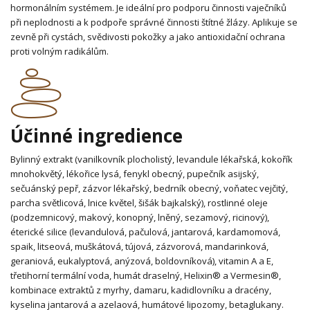
hormonálním systémem. Je ideální pro podporu činnosti vaječníků
při neplodnosti a k podpoře správné činnosti štítné žlázy. Aplikuje se
zevně při cystách, svědivosti pokožky a jako antioxidační ochrana
proti volným radikálům.
Účinné ingredience
Bylinný extrakt (vanilkovník plocholistý, levandule lékařská, kokořík
mnohokvětý, lékořice lysá, fenykl obecný, pupečník asijský,
sečuánský pepř, zázvor lékařský, bedrník obecný, voňatec vejčitý,
parcha světlicová, lnice květel, šišák bajkalský), rostlinné oleje
(podzemnicový, makový, konopný, lněný, sezamový, ricinový),
éterické silice (levandulová, pačulová, jantarová, kardamomová,
spaik, litseová, muškátová, tújová, zázvorová, mandarinková,
geraniová, eukalyptová, anýzová, boldovníková), vitamin A a E,
třetihorní termální voda, humát draselný, Helixin® a Vermesin®,
kombinace extraktů z myrhy, damaru, kadidlovníku a dracény,
kyselina jantarová a azelaová, humátové lipozomy, betaglukany.