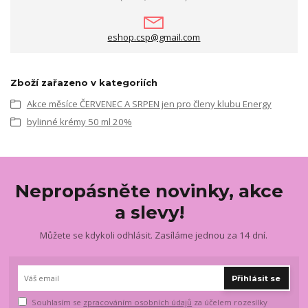
eshop.csp@gmail.com
Zboží zařazeno v kategoriích
Akce měsíce ČERVENEC A SRPEN jen pro členy klubu Energy
bylinné krémy 50 ml 20%
Nepropásněte novinky, akce
a slevy!
Můžete se kdykoli odhlásit. Zasíláme jednou za 14 dní.
Přihlásit se
Souhlasím se
zpracováním osobních údajů
za účelem rozesílky