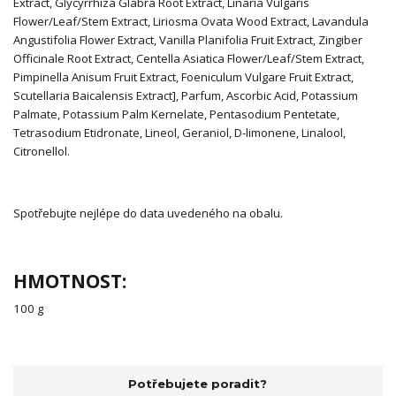
Extract, Glycyrrhiza Glabra Root Extract, Linaria Vulgaris
Flower/Leaf/Stem Extract, Liriosma Ovata Wood Extract, Lavandula
Angustifolia Flower Extract, Vanilla Planifolia Fruit Extract, Zingiber
Officinale Root Extract, Centella Asiatica Flower/Leaf/Stem Extract,
Pimpinella Anisum Fruit Extract, Foeniculum Vulgare Fruit Extract,
Scutellaria Baicalensis Extract], Parfum, Ascorbic Acid, Potassium
Palmate, Potassium Palm Kernelate, Pentasodium Pentetate,
Tetrasodium Etidronate, Lineol, Geraniol, D-limonene, Linalool,
Citronellol.
Spotřebujte nejlépe do data uvedeného na obalu.
HMOTNOST:
100 g
Potřebujete poradit?