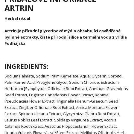
ARTRIN
Herbal ritual
Artrin je přírodní glycerinové mýdlo obsahující osvědčené
bylinné extrakty, čísté přírodní silice a termální vodu z vřídla
Podhájska.
INGREDIENTS:
Sodium Palmate, Sodium Palm Kernelate, Aqua, Glycerin, Sorbitol,
Palm Kernel Acid, Propylene Glycol, Sodium Chloride, Extractum
Herbarum [Symphytum Officinale Root Extract, Anethum Graveolens
Seed Extract, Erigeron Canadensis Flower Extract, Robinia
Pseudoacaia Flower Extract, Trigonella Foenum-Graecum Seed
Extract, Zingiber Officinale Root Extract, Arnica Montana Flower
Extract, Spiraea Ulmaria Extract, Glycyrrhiza Glabra Root Extract,
Laurus Nobilis Leaf Extract, Solidago Virgaurea Extract, Acorus
Calamus Root Extract, Aesculus Hippocastanum Flower Extract,
Linaria Vulgaris Flower/Leaf/Stem Extract, Melilotus Officinalis Herb