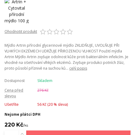
Ohodnotit produkt
Mýdlo Artrin přírodní glycerinové mýdlo ZKLIDŇUJE, UVOLŇUJE PŘI
VLHKÝCH EKZÉMECH UDRŽUJE PŘIROZENOU VLHKOST Použití mýdla
Artrin Mýdlo Artrin zvyšuje odolnost kůže proti bakteriálním infekcím. Je
vhodné na ošetřování vlhkých ekzémů. Zvyšuje produkci potních žláz,
proto působí příznivě na suchou ků...
celý popis
Dostupnost
Skladem
Cena před
276 Kč
slevou
Ušetříte
56 Kč (
20
% sleva)
Nejsme plátci DPH
220 Kč
/
ks