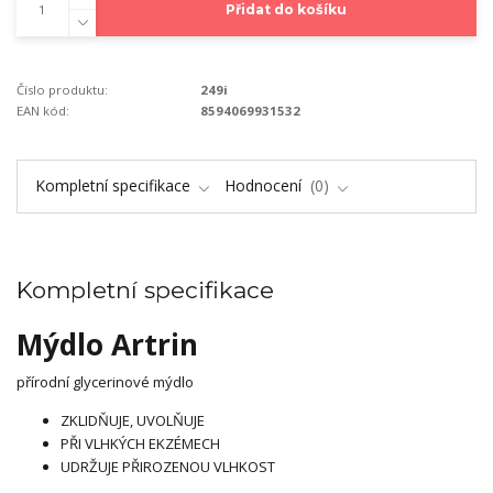
Přidat do košíku
Číslo produktu:
249i
EAN kód:
8594069931532
Kompletní specifikace
Hodnocení
0
Kompletní specifikace
Mýdlo Artrin
přírodní glycerinové mýdlo
ZKLIDŇUJE, UVOLŇUJE
PŘI VLHKÝCH EKZÉMECH
UDRŽUJE PŘIROZENOU VLHKOST