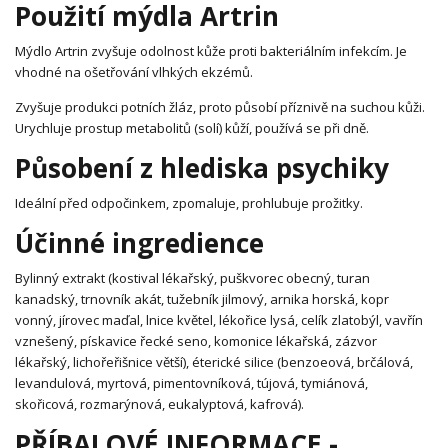
Použití mýdla Artrin
Mýdlo Artrin zvyšuje odolnost kůže proti bakteriálním infekcím. Je
vhodné na ošetřování vlhkých ekzémů.
Zvyšuje produkci potních žláz, proto působí příznivě na suchou kůži.
Urychluje prostup metabolitů (solí) kůží, používá se při dně.
Působení z hlediska psychiky
Ideální před odpočinkem, zpomaluje, prohlubuje prožitky.
Účinné ingredience
Bylinný extrakt (kostival lékařský, puškvorec obecný, turan
kanadský, trnovník akát, tužebník jilmový, arnika horská, kopr
vonný, jírovec maďal, lnice květel, lékořice lysá, celík zlatobýl, vavřín
vznešený, pískavice řecké seno, komonice lékařská, zázvor
lékařský, lichořeřišnice větší), éterické silice (benzoeová, brčálová,
levandulová, myrtová, pimentovníková, tújová, tymiánová,
skořicová, rozmarýnová, eukalyptová, kafrová).
PŘÍBALOVÉ INFORMACE -