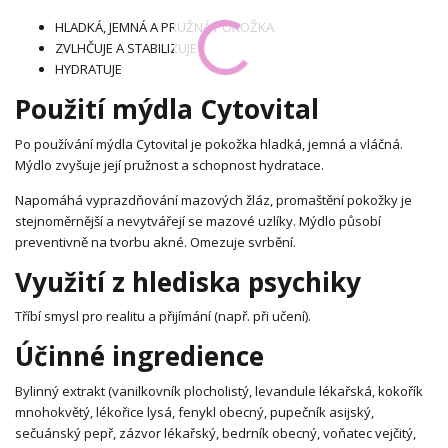
HLADKÁ, JEMNÁ A PRUŽNÁ POKOŽKA
ZVLHČUJE A STABILIZUJE
HYDRATUJE
Použití mýdla Cytovital
Po používání mýdla Cytovital je pokožka hladká, jemná a vláčná.
Mýdlo zvyšuje její pružnost a schopnost hydratace.
Napomáhá vyprazdňování mazových žláz, promaštění pokožky je
stejnoměrnější a nevytvářejí se mazové uzlíky. Mýdlo působí
preventivně na tvorbu akné. Omezuje svrbění.
Využití z hlediska psychiky
Tříbí smysl pro realitu a přijímání (např. při učení).
Účinné ingredience
Bylinný extrakt (vanilkovník plocholistý, levandule lékařská, kokořík
mnohokvětý, lékořice lysá, fenykl obecný, pupečník asijský,
sečuánský pepř, zázvor lékařský, bedrník obecný, voňatec vejčitý,