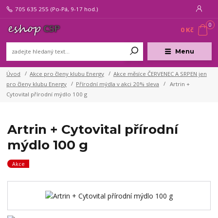
705 635 255
(Po-Pá, 9-17 hod.)
0
0 Kč
Menu
Úvod
Akce pro členy klubu Energy
Akce měsíce ČERVENEC A SRPEN jen
pro členy klubu Energy
Přírodní mýdla v akci 20% sleva
Artrin +
Cytovital přírodní mýdlo 100 g
Artrin + Cytovital přírodní
mýdlo 100 g
Akce