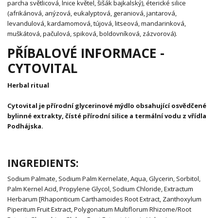
parcha světlicová, lnice květel, šišák bajkalský), éterické silice
(afrikánová, anýzová, eukalyptová, geraniová, jantarová,
levandulová, kardamomová, tújová, litseová, mandarinková,
muškátová, pačulová, spiková, boldovníková, zázvorová).
PŘÍBALOVÉ INFORMACE -
CYTOVITAL
Herbal ritual
Cytovital je přírodní glycerinové mýdlo obsahující osvědčené
bylinné extrakty, čísté přírodní silice a termální vodu z vřídla
Podhájska.
INGREDIENTS:
Sodium Palmate, Sodium Palm Kernelate, Aqua, Glycerin, Sorbitol,
Palm Kernel Acid, Propylene Glycol, Sodium Chloride, Extractum
Herbarum [Rhaponticum Carthamoides Root Extract, Zanthoxylum
Piperitum Fruit Extract, Polygonatum Multiflorum Rhizome/Root