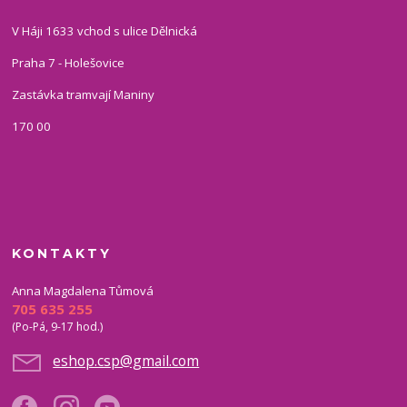
V Háji 1633 vchod s ulice Dělnická
Praha 7 - Holešovice
Zastávka tramvají Maniny
170 00
KONTAKTY
Anna Magdalena Tůmová
705 635 255
(Po-Pá, 9-17 hod.)
eshop.csp@gmail.com