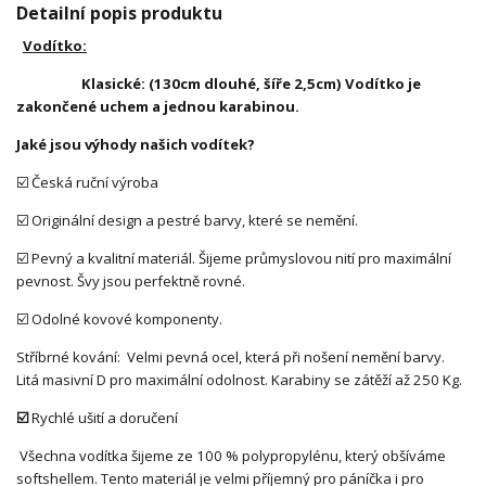
Detailní popis produktu
Vodítko:
Klasické: (130cm dlouhé, šíře 2,5cm) Vodítko je
zakončené uchem a jednou karabinou.
Jaké jsou výhody našich vodítek?
☑️ Česká ruční výroba
☑️ Originální design a pestré barvy, které se nemění.
☑️ Pevný a kvalitní materiál. Šijeme průmyslovou nití pro maximální
pevnost. Švy jsou perfektně rovné.
☑️ Odolné kovové komponenty.
Stříbrné kování: Velmi pevná ocel, která při nošení nemění barvy.
Litá masivní D pro maximální odolnost. Karabiny se zátěží až 250 Kg.
☑️
Rychlé ušití a doručení
Všechna vodítka šijeme ze 100 % polypropylénu, který obšíváme
softshellem. Tento materiál je velmi příjemný pro páníčka i pro