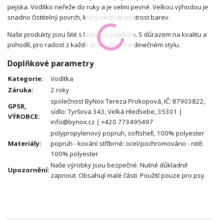
pejska. Vodítko neřeže do ruky a je velmi pevné. Velkou výhodou je
snadno čistitelný povrch, který neztratí pestrost barev.
Naše produkty jsou šité s láskou k pejskům. S důrazem na kvalitu a
pohodlí, pro radost z každé procházky v jedinečném stylu.
Doplňkové parametry
Kategorie
:
Vodítka
Záruka
:
2 roky
společnost ByNox Tereza Prokopová, IČ: 87903822,
GPSR,
sídlo: Tyršova 343, Velká Hleďsebe, 35301 |
VÝROBCE
:
info@bynox.cz | +420 773495497
polypropylenový popruh, softshell, 100% polyester
Materiály
:
popruh - kování stříbrné: ocel/pochromováno - nitě:
100% polyester
Naše výrobky jsou bezpečné. Nutné důkladně
Upozornění
:
zapnout. Obsahují malé části. Použití pouze pro psy.