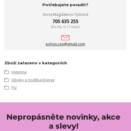
Potřebujete poradit?
Anna Magdalena Tůmová
705 635 255
(Po-Pá, 9-17 hod.)
eshop.csp@gmail.com
Zboží zařazeno v kategoriích
Veterina
Obojky a Vodítka Energy
Psi
Nepropásněte novinky, akce
a slevy!