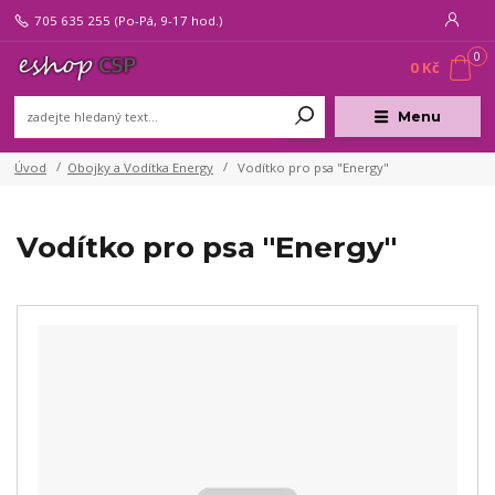
705 635 255
(Po-Pá, 9-17 hod.)
0
0 Kč
Menu
Úvod
Obojky a Vodítka Energy
Vodítko pro psa "Energy"
Vodítko pro psa "Energy"