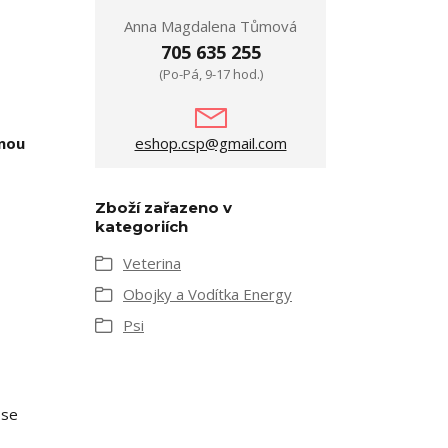
Anna Magdalena Tůmová
705 635 255
(Po-Pá, 9-17 hod.)
vnou
eshop.csp@gmail.com
Zboží zařazeno v
kategoriích
Veterina
Obojky a Vodítka Energy
Psi
 se