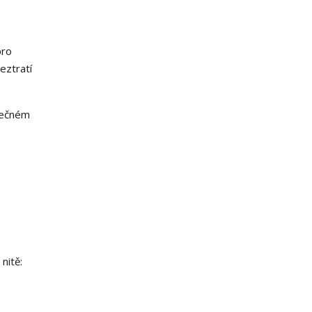
pro
eztratí
inečném
nitě: