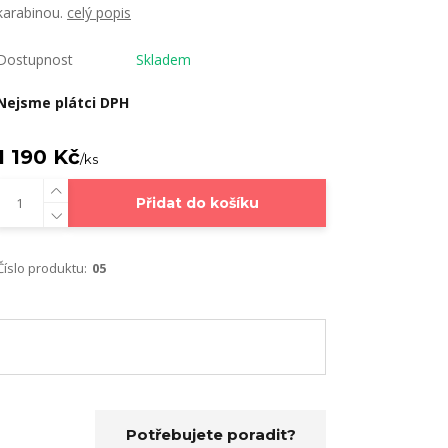
karabinou.
celý popis
Dostupnost
Skladem
Nejsme plátci DPH
1 190 Kč
/
ks
Přidat do košíku
Číslo produktu:
05
Potřebujete poradit?