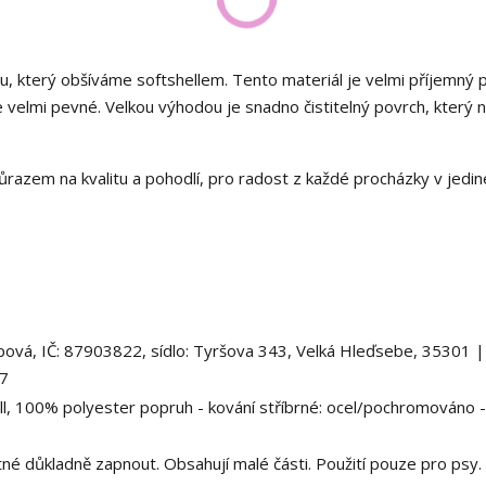
, který obšíváme softshellem. Tento materiál je velmi příjemný 
e velmi pevné. Velkou výhodou je snadno čistitelný povrch, který n
důrazem na kvalitu a pohodlí, pro radost z každé procházky v jed
vá, IČ: 87903822, sídlo: Tyršova 343, Velká Hleďsebe, 35301 |
97
l, 100% polyester popruh - kování stříbrné: ocel/pochromováno - 
é důkladně zapnout. Obsahují malé části. Použití pouze pro psy.