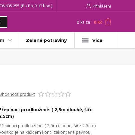
705 635 255
(Po-Pá, 9-17 hod.)
Přihlášení
0
ks
za
0 Kč
t
am
Zelené potraviny
Více
Ohodnotit produkt
Přepínací prodloužené: ( 2,5m dlouhé, šíře
2,5cm)
Přepínací prodloužené: ( 2,5m dlouhé, šíře 2,5cm)
Vodítko je na každém konci zakončené pevnou