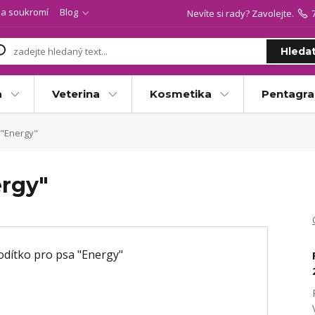
a soukromí
Blog
Nevíte si rady? Zavolejte.
Hleda
a
Veterina
Kosmetika
Pentagr
 "Energy"
ergy"