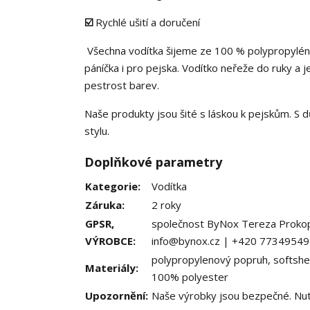
☑️
Rychlé ušití a doručení
Všechna vodítka šijeme ze 100 % polypropylénu
páníčka i pro pejska. Vodítko neřeže do ruky a j
pestrost barev.
Naše produkty jsou šité s láskou k pejskům. S 
stylu.
Doplňkové parametry
Kategorie
:
Vodítka
Záruka
:
2 roky
GPSR,
společnost ByNox Tereza Prokopo
VÝROBCE
:
info@bynox.cz | +420 7734954
polypropylenový popruh, softshel
Materiály
:
100% polyester
Upozornění
:
Naše výrobky jsou bezpečné. Nutn