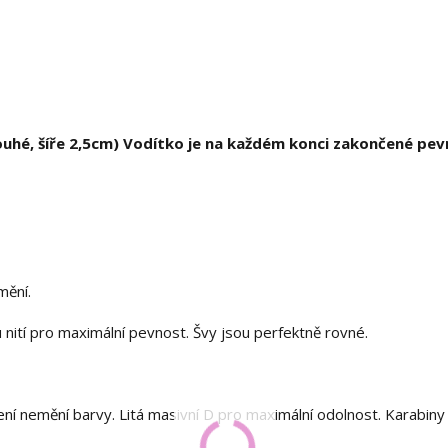
é, šíře 2,5cm) Vodítko je na každém konci zakončené pe
mění.
u nití pro maximální pevnost. Švy jsou perfektně rovné.
šení nemění barvy. Litá masivní D pro maximální odolnost. Karabiny