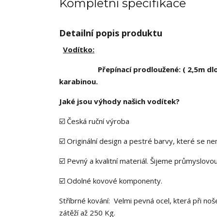
Kompletní specifikace
Detailní popis produktu
Vodítko:
Přepínací prodloužené: ( 2,5m dlouh
karabinou.
Jaké jsou výhody našich vodítek?
☑️ Česká ruční výroba
☑️ Originální design a pestré barvy, které se ne
☑️ Pevný a kvalitní materiál. Šijeme průmyslovo
☑️ Odolné kovové komponenty.
Stříbrné kování: Velmi pevná ocel, která při no
zátěží až 250 Kg.