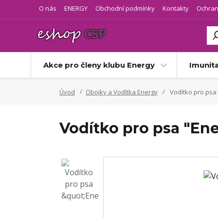
O nás
ENERGY
Obchodní podmínky
Kontakty
Ochran
Akce pro členy klubu Energy
Imunit
Úvod
Obojky a Vodítka Energy
Vodítko pro psa
Vodítko pro psa "En