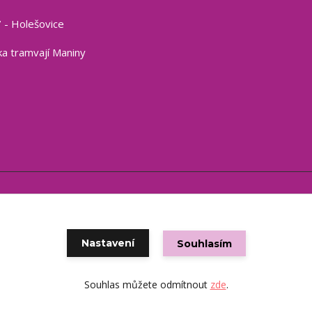
 - Holešovice
a tramvají Maniny
Copyright © 2021 eshop CSP
Vytvořeno na
Eshop-rychle.cz
Nastavení
Souhlasím
Souhlas můžete odmítnout
zde
.