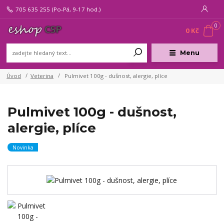
705 635 255
(Po-Pá, 9-17 hod.)
0
0 Kč
Menu
Úvod
Veterina
Pulmivet 100g - dušnost, alergie, plíce
Pulmivet 100g - dušnost,
alergie, plíce
Novinka