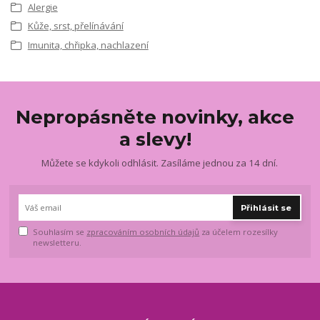
Alergie
Kůže, srst, přelínávání
Imunita, chřipka, nachlazení
Nepropásněte novinky, akce
a slevy!
Můžete se kdykoli odhlásit. Zasíláme jednou za 14 dní.
Přihlásit se
Souhlasím se
zpracováním osobních údajů
za účelem rozesílky
newsletteru.