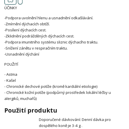
ÚČINKY
-Podpora uvolnění hlenu a usnadnění odkašlávání.
-Zmírnění dýchacích obtíží.
-Posílení dýchacích cest.
-Zklidnění podrážděných dýchacích cest.
-Podpora imunitního systému sliznic dýchacího traktu.
-Snížení zánětu v respiračním traktu.
-Usnadnění dýchání
POUŽITÍ
- Astma
- Kašel
- Chronické dechové potíže (kromě kardiální etiologie)
- Chronické kožní potíže (podpůrný prostředek lokální léčby u
alergiků, muchařů)
Použití produktu
Doporučené dávkování: Denní dávka pro
dospělého koně je 3-4 g .