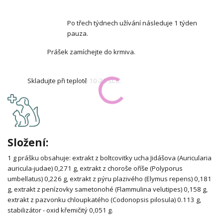
Po třech týdnech užívání následuje 1 týden
pauza.
Prášek zamíchejte do krmiva.
Skladujte při teplotě 10-25 st.C.
Složení:
1 g prášku obsahuje: extrakt z boltcovitky ucha Jidášova (Auricularia
auricula-judae) 0,271 g, extrakt z choroše oříše (Polyporus
umbellatus) 0,226 g, extrakt z pýru plazivého (Elymus repens) 0,181
g, extrakt z penízovky sametonohé (Flammulina velutipes) 0,158 g,
extrakt z pazvonku chloupkatého (Codonopsis pilosula) 0.113 g,
stabilizátor - oxid křemičitý 0,051 g.