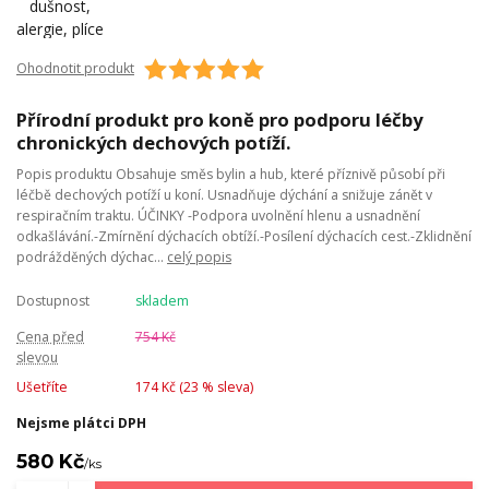
Ohodnotit produkt
Přírodní produkt pro koně pro podporu léčby
chronických dechových potíží.
Popis produktu Obsahuje směs bylin a hub, které příznivě působí při
léčbě dechových potíží u koní. Usnadňuje dýchání a snižuje zánět v
respiračním traktu. ÚČINKY -Podpora uvolnění hlenu a usnadnění
odkašlávání.-Zmírnění dýchacích obtíží.-Posílení dýchacích cest.-Zklidnění
podrážděných dýchac...
celý popis
Dostupnost
skladem
Cena před
754 Kč
slevou
Ušetříte
174 Kč (
23
% sleva)
Nejsme plátci DPH
580 Kč
/
ks