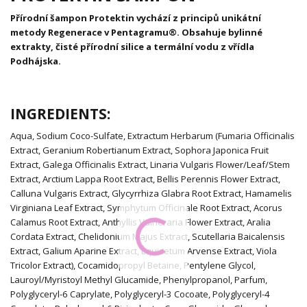
Přírodní šampon Protektin vychází z principů unikátní
metody Regenerace v Pentagramu®. Obsahuje bylinné
extrakty, čisté přírodní silice a termální vodu z vřídla
Podhájska.
INGREDIENTS:
Aqua, Sodium Coco-Sulfate, Extractum Herbarum (Fumaria Officinalis
Extract, Geranium Robertianum Extract, Sophora Japonica Fruit
Extract, Galega Officinalis Extract, Linaria Vulgaris Flower/Leaf/Stem
Extract, Arctium Lappa Root Extract, Bellis Perennis Flower Extract,
Calluna Vulgaris Extract, Glycyrrhiza Glabra Root Extract, Hamamelis
Virginiana Leaf Extract, Symphytum Officinale Root Extract, Acorus
Calamus Root Extract, Anthyllis Vulneraria Flower Extract, Aralia
Cordata Extract, Chelidonium Majus Extract, Scutellaria Baicalensis
Extract, Galium Aparine Extract, Equisetum Arvense Extract, Viola
Tricolor Extract), Cocamidopropyl Betaine, Pentylene Glycol,
Lauroyl/Myristoyl Methyl Glucamide, Phenylpropanol, Parfum,
Polyglyceryl-6 Caprylate, Polyglyceryl-3 Cocoate, Polyglyceryl-4