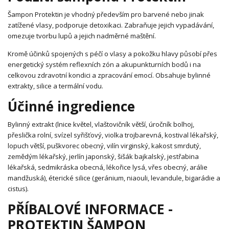
Šampon Protektin je vhodný především pro barvené nebo jinak
zatížené vlasy, podporuje detoxikaci. Zabraňuje jejich vypadávání,
omezuje tvorbu lupů a jejich nadměrné maštění.
Kromě účinků spojených s péčí o vlasy a pokožku hlavy působí přes
energetický systém reflexních zón a akupunkturních bodů i na
celkovou zdravotní kondici a zpracování emocí. Obsahuje bylinné
extrakty, silice a termální vodu.
Účinné ingredience
Bylinný extrakt (lnice květel, vlaštovičník větší, úročník bolhoj,
přeslička rolní, svízel syřišťový, violka trojbarevná, kostival lékařský,
lopuch větší, puškvorec obecný, vilín virginský, kakost smrdutý,
zemědým lékařský, jerlín japonský, šišák bajkalský, jestřabina
lékařská, sedmikráska obecná, lékořice lysá, vřes obecný, arálie
mandžuská), éterické silice (geránium, niaouli, levandule, bigarádie a
cistus).
PŘÍBALOVÉ INFORMACE -
PROTEKTIN ŠAMPON