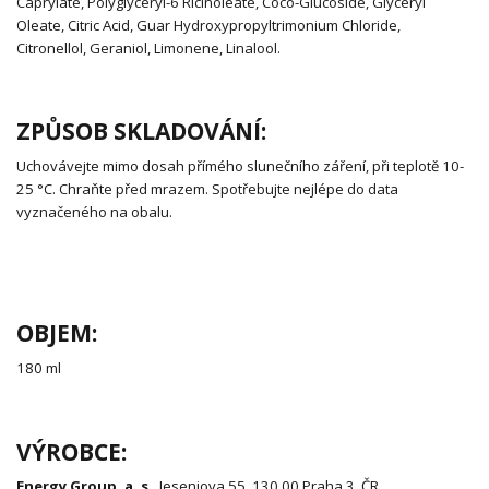
Caprylate, Polyglyceryl-6 Ricinoleate, Coco-Glucoside, Glyceryl
Oleate, Citric Acid, Guar Hydroxypropyltrimonium Chloride,
Citronellol, Geraniol, Limonene, Linalool.
ZPŮSOB SKLADOVÁNÍ:
Uchovávejte mimo dosah přímého slunečního záření, při teplotě 10-
25 °C. Chraňte před mrazem. Spotřebujte nejlépe do data
vyznačeného na obalu.
OBJEM:
180 ml
VÝROBCE:
Energy Group, a. s.
, Jeseniova 55, 130 00 Praha 3, ČR