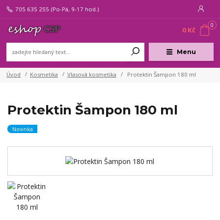
705 635 255
(Po-Pá, 9-17 hod.)
0
0 Kč
Menu
Úvod
Kosmetika
Vlasová kosmetika
Protektin Šampon 180 ml
Protektin Šampon 180 ml
Novinka