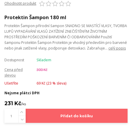
Ohodnotit produkt
Protektin Šampon 180 ml
Protektin Šampon přírodní šampon SNADNO SE MASTÍCÍ VLASY, TVORBA
LUPŮ VYPADÁVÁNÍ VLASŮ ZATÍŽENÍ ZNEČIŠTĚNÝM ŽIVOTNÍM
PROSTŘEDÍM POŠKOZENÍ BARVENÍM ČI ODBARVOVÁNÍM Použití
šamponu Protektin Šampon Protektin je vhodný především pro barvené
nebo jinak zatížené vlasy, podporuje detoxikaci. Zabraňuje...
celý popis
Dostupnost
Skladem
Cena před
300 Kč
slevou
Ušetříte
69 Kč (
23
% sleva)
Nejsme plátci DPH
231 Kč
/
ks
Přidat do košíku