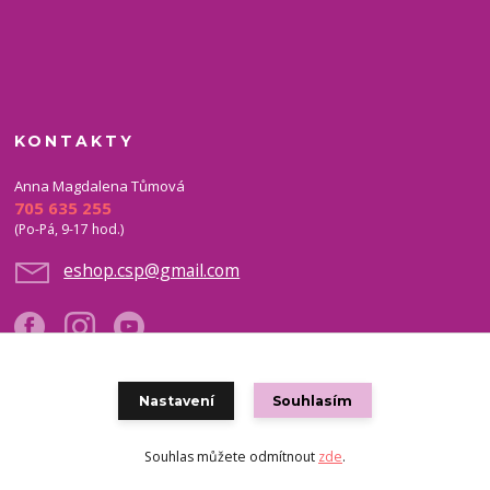
KONTAKTY
Anna Magdalena Tůmová
705 635 255
(Po-Pá, 9-17 hod.)
eshop.csp@gmail.com
Nastavení
Souhlasím
Copyright © 2021 eshop CSP
Souhlas můžete odmítnout
zde
.
Vytvořeno na
Eshop-rychle.cz