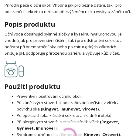
Přírodní péče o oční okolí. Vhodná jak pro běžné čištění, tak i pro
odstranění sekretu a nečistot při zvýšeném riziku výskytu zánětu očí.
Popis produktu
Oční voda obsahující bylinné složky a kyselinu hyaluronovou. Je
vhodná jak pro preventivní čištění, tak i pro odstranění sekretu a
nečistot při onemocnění oka nebo po chirurgických zákrocích.
Snižuje pH, podporuje přirozenou bariéru a vyživuje kůži víček.
Použití produktu
Preventivní ošetřování očního okolí.
Při zánětlivých stavech k odstraňování nečistot z víček a
povrchu oka
(Kingvet, Imunovet, Virovet).
Po operacích oka k čistění sekretu a zklidnění otoků.
Při alergických stavech a otocích očních víček
(Regavet,
Gynevet, Imunovet)
.
Syndrom suchého oka
(Omegavet, Kingvet, Cytovet)
.