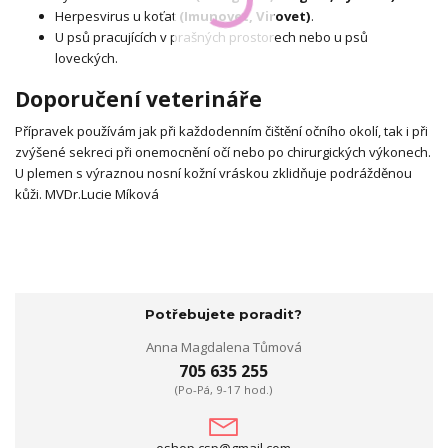
Herpesvirus u koťat
(Imunovet, Virovet)
.
U psů pracujících v prašných prostorech nebo u psů
loveckých.
Doporučení veterináře
Přípravek používám jak při každodenním čištění očního okolí, tak i při
zvýšené sekreci při onemocnění očí nebo po chirurgických výkonech.
U plemen s výraznou nosní kožní vráskou zklidňuje podrážděnou
kůži. MVDr.Lucie Míková
Potřebujete poradit?
Anna Magdalena Tůmová
705 635 255
(Po-Pá, 9-17 hod.)
eshop.csp@gmail.com