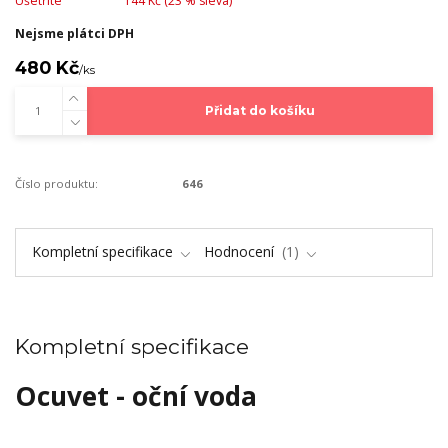
Ušetříte
144 Kč (
23
% sleva)
Nejsme plátci DPH
480 Kč
/
ks
Přidat do košíku
Číslo produktu:
646
Kompletní specifikace
Hodnocení
1
Kompletní specifikace
Ocuvet - oční voda