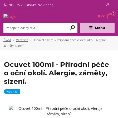
705 635 255
(Po-Pá, 9-17 hod.)
0
0 Kč
Menu
Úvod
Veterina
Ocuvet 100ml - Přírodní péče o oční okolí. Alergie,
záměty, slzení.
Ocuvet 100ml - Přírodní péče
o oční okolí. Alergie, záměty,
slzení.
Novinka