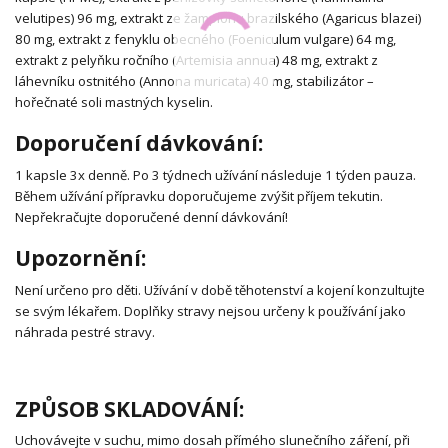
velutipes) 96 mg, extrakt ze žampionu brazilského (Agaricus blazei)
80 mg, extrakt z fenyklu obecného (Foeniculum vulgare) 64 mg,
extrakt z pelyňku ročního (Artemisia annua) 48 mg, extrakt z
láhevníku ostnitého (Annona muricata) 40 mg, stabilizátor –
hořečnaté soli mastných kyselin.
Doporučení dávkování:
1 kapsle 3x denně. Po 3 týdnech užívání následuje 1 týden pauza.
Během užívání přípravku doporučujeme zvýšit příjem tekutin.
Nepřekračujte doporučené denní dávkování!
Upozornění:
Není určeno pro děti. Užívání v době těhotenství a kojení konzultujte
se svým lékařem. Doplňky stravy nejsou určeny k používání jako
náhrada pestré stravy.
ZPŮSOB SKLADOVÁNÍ:
Uchovávejte v suchu, mimo dosah přímého slunečního záření, při