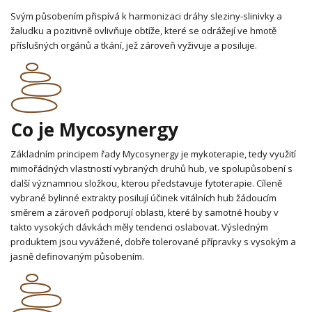
Svým působením přispívá k harmonizaci dráhy sleziny-slinivky a
žaludku a pozitivně ovlivňuje obtíže, které se odrážejí ve hmotě
příslušných orgánů a tkání, jež zároveň vyživuje a posiluje.
Co je Mycosynergy
Základním principem řady Mycosynergy je mykoterapie, tedy využití
mimořádných vlastností vybraných druhů hub, ve spolupůsobení s
další významnou složkou, kterou představuje fytoterapie. Cíleně
vybrané bylinné extrakty posilují účinek vitálních hub žádoucím
směrem a zároveň podporují oblasti, které by samotné houby v
takto vysokých dávkách měly tendenci oslabovat. Výsledným
produktem jsou vyvážené, dobře tolerované přípravky s vysokým a
jasně definovaným působením.