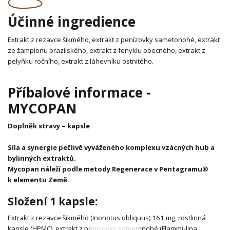
Účinné ingredience
Extrakt z rezavce šikmého, extrakt z penízovky sametonohé, extrakt
ze žampionu brazilského, extrakt z fenyklu obecného, extrakt z
pelyňku ročního, extrakt z láhevníku ostnitého.
Příbalové informace -
MYCOPAN
Doplněk stravy – kapsle
Síla a synergie pečlivě vyváženého komplexu vzácných hub a
bylinných extraktů.
Mycopan náleží podle metody Regenerace v Pentagramu®
k elementu Země.
Složení 1 kapsle:
Extrakt z rezavce šikmého (Inonotus obliquus) 161 mg, rostlinná
kapsle (HPMC), extrakt z penízovky sametonohé (Flammulina