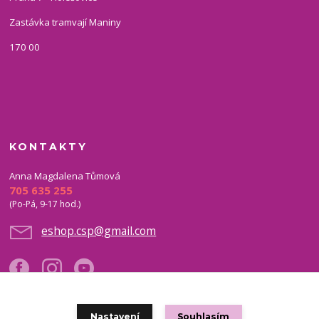
Zastávka tramvají Maniny
170 00
KONTAKTY
Anna Magdalena Tůmová
705 635 255
(Po-Pá, 9-17 hod.)
eshop.csp@gmail.com
Nastavení
Souhlasím