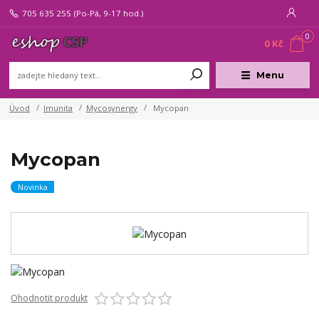
705 635 255
(Po-Pá, 9-17 hod.)
0
0 Kč
Menu
Úvod
Imunita
Mycosynergy
Mycopan
Mycopan
Novinka
Ohodnotit produkt