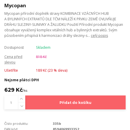
Mycopan
Mycopan přírodní doplněk stravy KOMBINACE VZÁCNÝCH HUB
A BYLINNÝCH EXTRAKTŮ DLE TČM NÁLEŽÍ K PRVKU ZEMĚ OVLIVŇUJE
DRÁHU SLEZINY-SLINIVKY A ŽALUDKU Použití Přírodní produkt Mycopan
obsahuje vyvážený komplex vitálních hub a bylinných extraktů. Svým
působením přispívá k harmonizaci dráhy sleziny-s...
celý popis
Dostupnost
Skladem
Cena před
818 Kč
slevou
Ušetříte
189 Kč (
23
% sleva)
Nejsme plátci DPH
629 Kč
/
ks
Přidat do košíku
Číslo produktu:
335b
EAN kód:
8594069933352