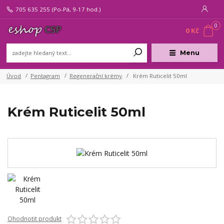
705 635 255
(Po-Pá, 9-17 hod.)
0
0 Kč
Menu
Úvod
Pentagram
Regenerační krémy
Krém Ruticelit 50ml
Krém Ruticelit 50ml
Ohodnotit produkt