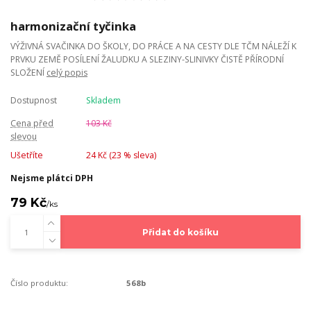
harmonizační tyčinka
VÝŽIVNÁ SVAČINKA DO ŠKOLY, DO PRÁCE A NA CESTY DLE TČM NÁLEŽÍ K
PRVKU ZEMĚ POSÍLENÍ ŽALUDKU A SLEZINY-SLINIVKY ČISTĚ PŘÍRODNÍ
SLOŽENÍ
celý popis
Dostupnost
Skladem
Cena před
103 Kč
slevou
Ušetříte
24 Kč (
23
% sleva)
Nejsme plátci DPH
79 Kč
/
ks
Přidat do košíku
Číslo produktu:
568b