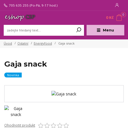
705 635 255
(Po-Pá, 9-17 hod.)
0
0 Kč
Menu
Úvod
Ostatní
Energyfood
Gaja snack
Gaja snack
Novinka
Ohodnotit produkt