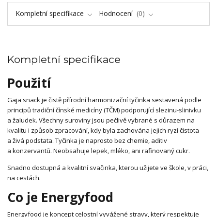
Kompletní specifikace
Hodnocení
0
Kompletní specifikace
Použití
Gaja snack je čistě přírodní harmonizační tyčinka sestavená podle
principů tradiční čínské medicíny (TČM) podporující slezinu-slinivku
a žaludek. Všechny suroviny jsou pečlivě vybrané s důrazem na
kvalitu i způsob zpracování, kdy byla zachována jejich ryzí čistota
a živá podstata. Tyčinka je naprosto bez chemie, aditiv
a konzervantů. Neobsahuje lepek, mléko, ani rafinovaný cukr.
Snadno dostupná a kvalitní svačinka, kterou užijete ve škole, v práci,
na cestách.
Co je Energyfood
Energyfood je koncept celostní vyvážené stravy, který respektuje