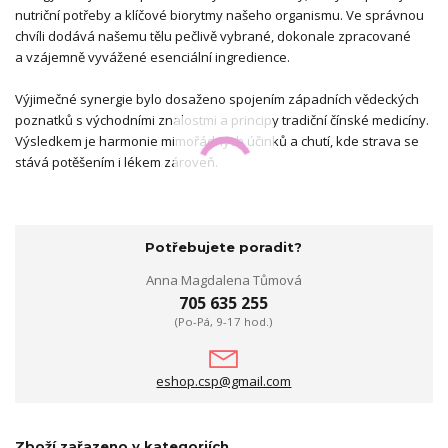
nutriční potřeby a klíčové biorytmy našeho organismu. Ve správnou
chvíli dodává našemu tělu pečlivě vybrané, dokonale zpracované
a vzájemně vyvážené esenciální ingredience.
Výjimečné synergie bylo dosaženo spojením západních vědeckých
poznatků s východními znalostmi a principy tradiční čínské medicíny.
Výsledkem je harmonie mimořádných účinků a chutí, kde strava se
stává potěšením i lékem zároveň.
Potřebujete poradit?
Anna Magdalena Tůmová
705 635 255
(Po-Pá, 9-17 hod.)
eshop.csp@gmail.com
Zboží zařazeno v kategoriích