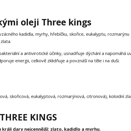
ckými oleji Three kings
zácného kadidla, myrhy, hřebíčku, skořice, eukalyptu, rozmarýnu
zlata.
akteriální a antivirotické účinky, usnadňuje dýchání a napomáhá u
oruje energii, celkově zklidňuje a povznáší na těle i na duši.
ková, skořicová, eukalyptová, rozmarýnová, citronová), koloidní zla
- THREE KINGS
králi dary nejcennější: zlato, kadidlo a myrhu.