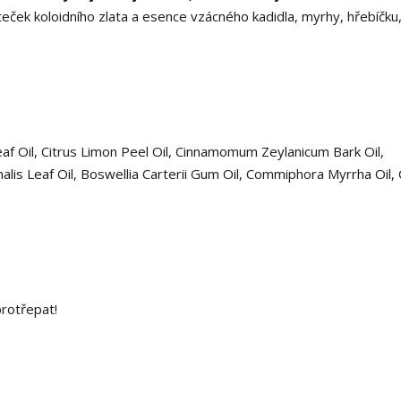
eček koloidního zlata a esence vzácného kadidla, myrhy, hřebíčku
af Oil, Citrus Limon Peel Oil, Cinnamomum Zeylanicum Bark Oil,
alis Leaf Oil, Boswellia Carterii Gum Oil, Commiphora Myrrha Oil, C
protřepat!