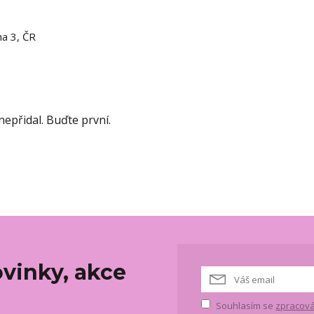
ha 3, ČR
epřidal. Buďte první.
vinky, akce
Souhlasím se
zpracová