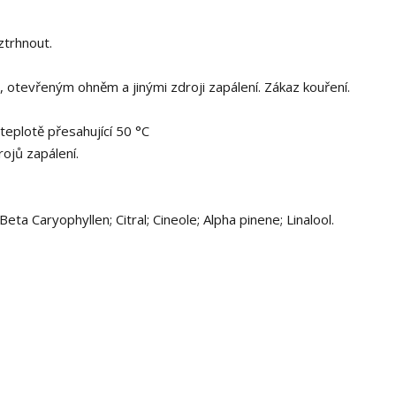
ztrhnout.
, otevřeným ohněm a jinými zdroji zapálení. Zákaz kouření.
eplotě přesahující 50 °C
ojů zapálení.
a Caryophyllen; Citral; Cineole; Alpha pinene; Linalool.