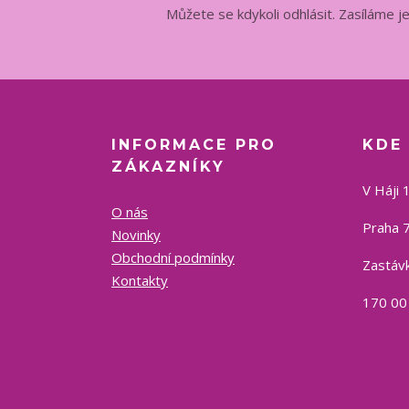
Můžete se kdykoli odhlásit. Zasíláme j
INFORMACE PRO
KDE
ZÁKAZNÍKY
V Háji 
O nás
Praha 7
Novinky
Obchodní podmínky
Zastávk
Kontakty
170 00