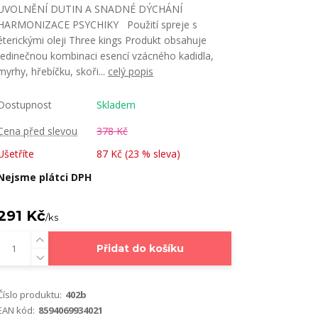
UVOLNĚNÍ DUTIN A SNADNÉ DÝCHÁNÍ
HARMONIZACE PSYCHIKY Použití spreje s
éterickými oleji Three kings Produkt obsahuje
jedinečnou kombinaci esencí vzácného kadidla,
myrhy, hřebíčku, skoři...
celý popis
Dostupnost
Skladem
Cena před slevou
378 Kč
Ušetříte
87 Kč (
23
% sleva)
Nejsme plátci DPH
291 Kč
/
ks
Přidat do košíku
Číslo produktu:
402b
EAN kód:
8594069934021