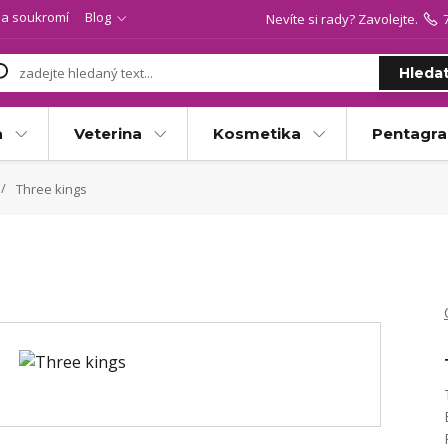
a soukromí
Blog
Nevíte si rady? Zavolejte.
Hleda
a
Veterina
Kosmetika
Pentagr
Three kings