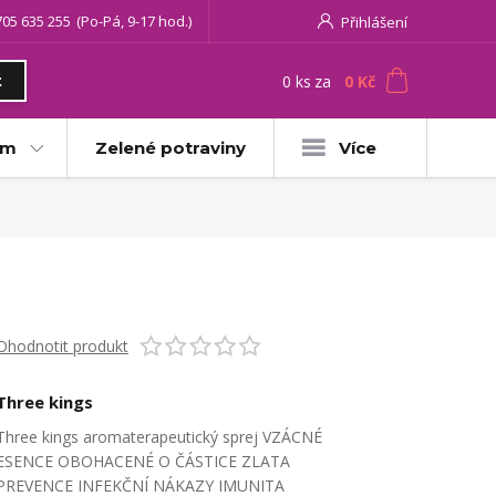
705 635 255
(Po-Pá, 9-17 hod.)
Přihlášení
0
ks
za
0 Kč
t
am
Zelené potraviny
Více
Ohodnotit produkt
Three kings
Three kings aromaterapeutický sprej VZÁCNÉ
ESENCE OBOHACENÉ O ČÁSTICE ZLATA
PREVENCE INFEKČNÍ NÁKAZY IMUNITA