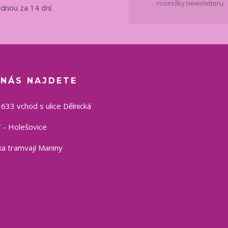
rozesílky newsletteru.
ednou za 14 dní.
 NÁS NAJDETE
1633 vchod s ulice Dělnická
 - Holešovice
a tramvají Maniny