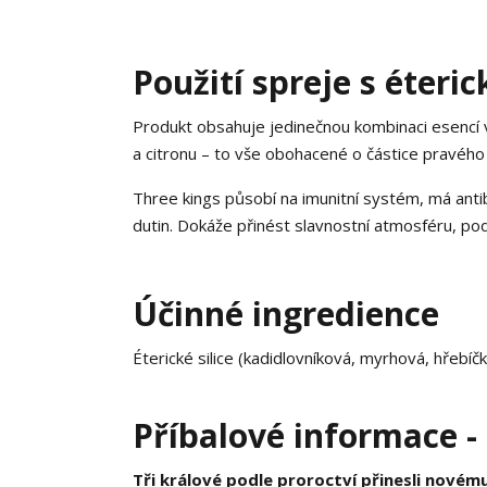
Použití spreje s éteri
Produkt obsahuje jedinečnou kombinaci esencí v
a citronu – to vše obohacené o částice pravého 
Three kings působí na imunitní systém, má antib
dutin. Dokáže přinést slavnostní atmosféru, podp
Účinné ingredience
Éterické silice (kadidlovníková, myrhová, hřebíč
Příbalové informace 
Tři králové podle proroctví přinesli novému 