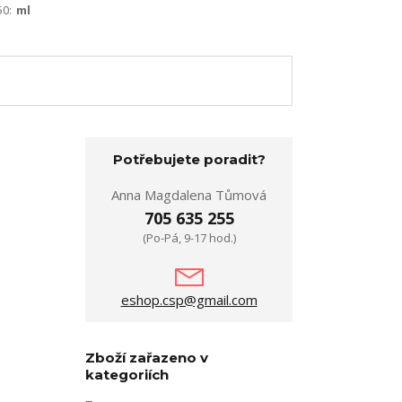
50:
ml
Potřebujete poradit?
Anna Magdalena Tůmová
705 635 255
(Po-Pá, 9-17 hod.)
eshop.csp@gmail.com
Zboží zařazeno v
kategoriích