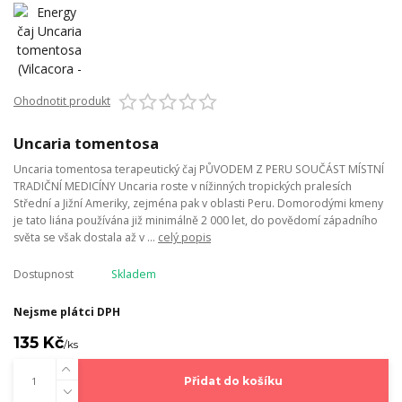
Ohodnotit produkt
Uncaria tomentosa
Uncaria tomentosa terapeutický čaj PŮVODEM Z PERU SOUČÁST MÍSTNÍ
TRADIČNÍ MEDICÍNY Uncaria roste v nížinných tropických pralesích
Střední a Jižní Ameriky, zejména pak v oblasti Peru. Domorodými kmeny
je tato liána používána již minimálně 2 000 let, do povědomí západního
světa se však dostala až v ...
celý popis
Dostupnost
Skladem
Nejsme plátci DPH
135 Kč
/
ks
Přidat do košíku