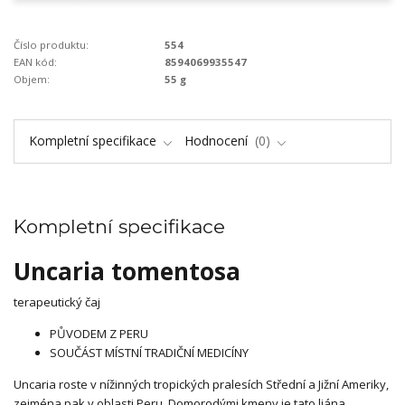
Číslo produktu:
554
EAN kód:
8594069935547
Objem:
55 g
Kompletní specifikace
Hodnocení
0
Kompletní specifikace
Uncaria tomentosa
terapeutický čaj
PŮVODEM Z PERU
SOUČÁST MÍSTNÍ TRADIČNÍ MEDICÍNY
Uncaria roste v nížinných tropických pralesích Střední a Jižní Ameriky,
zejména pak v oblasti Peru. Domorodými kmeny je tato liána