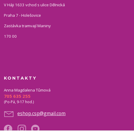
V Háji 1633 vchod s ulice Dělnická
Praha 7 - Holešovice
Zastávka tramvají Maniny
170 00
KONTAKTY
Anna Magdalena Tůmová
705 635 255
(Po-Pá, 9-17 hod.)
eshop.csp@gmail.com