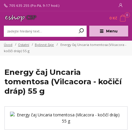
705 635 255
(Po-Pá, 9-17 hod.)
0
0 Kč
Menu
Úvod
Ostatní
Bylinné čaje
Energy čaj Uncaria tomentosa (Vilcacora -
kočičí dráp) 55 g
Energy čaj Uncaria
tomentosa (Vilcacora - kočičí
dráp) 55 g