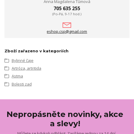
Anna Magdalena Tůmová
705 635 255
(Po-Pá, 9-17 hod.)
eshop.csp@gmail.com
Zboží zařazeno v kategoriích
Bylinné čaje
Artróza, artritida
Astma
Bolesti zad
Nepropásněte novinky, akce
a slevy!
Můžete se kdykoli odhlásit. Zasíláme jednou za 14 dní.