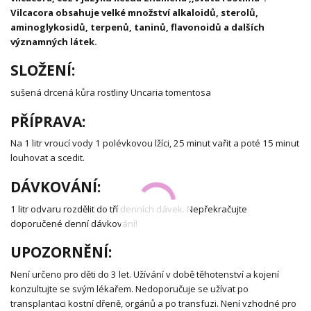
Vilcacora obsahuje velké množství alkaloidů, sterolů,
aminoglykosidů, terpenů, taninů, flavonoidů a dalších
významných látek.
SLOŽENÍ:
sušená drcená kůra rostliny Uncaria tomentosa
PŘÍPRAVA:
Na 1 litr vroucí vody 1 polévkovou lžíci, 25 minut vařit a poté 15 minut
louhovat a scedit.
DÁVKOVÁNÍ:
1 litr odvaru rozdělit do tří denních dávek. Nepřekračujte
doporučené denní dávkování!
UPOZORNĚNÍ:
Není určeno pro děti do 3 let. Užívání v době těhotenství a kojení
konzultujte se svým lékařem. Nedoporučuje se užívat po
transplantaci kostní dřeně, orgánů a po transfuzi. Není vzhodné pro