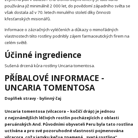
používána již minimálně 2 000 let, do povědomí západního světa se
však dostala až v 70. letech minulého století díky činnosti
křesťanských misionářů.
Informace o zázračných vyléčeních a důkazy o mimořádných
vlastnostech této rostliny podnítily zájem farmaceutických firem na
celém světě.
Účinné ingredience
Sušená drcená kůra rostliny Uncaria tomentosa.
PŘÍBALOVÉ INFORMACE -
UNCARIA TOMENTOSA
Doplňek stravy - bylinný čaj
Uncaria tomentosa (vilcacora – kočičí dráp) je jednou
z nejznámějších léčivých rostlin pocházejících z oblasti
peruánských And. Původními obyvateli Peru byla tato rostlina
uctívána a pro své pozoruhodné vlastnosti pojmenována
vilcacora, což v jazyku kečua znamená ,,svatá rostlina“.