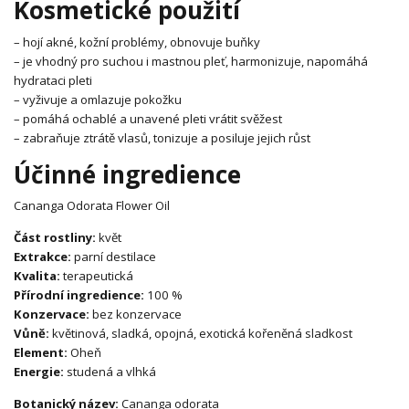
Kosmetické použití
– hojí akné, kožní problémy, obnovuje buňky
– je vhodný pro suchou i mastnou pleť, harmonizuje, napomáhá
hydrataci pleti
– vyživuje a omlazuje pokožku
– pomáhá ochablé a unavené pleti vrátit svěžest
– zabraňuje ztrátě vlasů, tonizuje a posiluje jejich růst
Účinné ingredience
Cananga Odorata Flower Oil
Část rostliny:
květ
Extrakce:
parní destilace
Kvalita:
terapeutická
Přírodní ingredience:
100 %
Konzervace:
bez konzervace
Vůně:
květinová, sladká, opojná, exotická kořeněná sladkost
Element:
Oheň
Energie:
studená a vlhká
Botanický název:
Cananga odorata