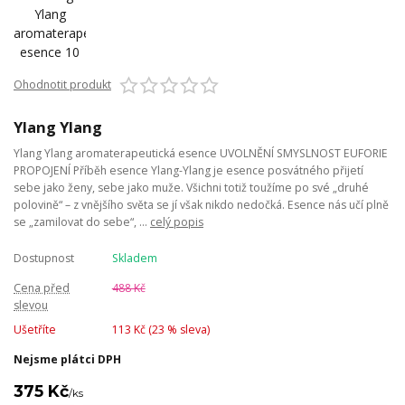
Ohodnotit produkt
Ylang Ylang
Ylang Ylang aromaterapeutická esence UVOLNĚNÍ SMYSLNOST EUFORIE
PROPOJENÍ Příběh esence Ylang-Ylang je esence posvátného přijetí
sebe jako ženy, sebe jako muže. Všichni totiž toužíme po své „druhé
polovině“ – z vnějšího světa se jí však nikdo nedočká. Esence nás učí plně
se „zamilovat do sebe“, ...
celý popis
Dostupnost
Skladem
Cena před
488 Kč
slevou
Ušetříte
113 Kč (
23
% sleva)
Nejsme plátci DPH
375 Kč
/
ks