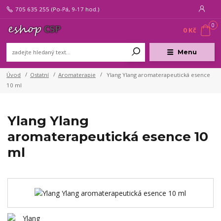
705 635 255
(Po-Pá, 9-17 hod.)
0
0 Kč
Menu
Úvod
Ostatní
Aromaterapie
Ylang Ylang aromaterapeutická esence
10 ml
Ylang Ylang
aromaterapeutická esence 10
ml