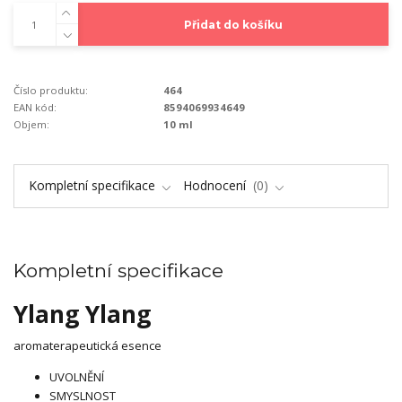
Přidat do košíku
Číslo produktu:
464
EAN kód:
8594069934649
Objem:
10 ml
Kompletní specifikace
Hodnocení
0
Kompletní specifikace
Ylang Ylang
aromaterapeutická esence
UVOLNĚNÍ
SMYSLNOST