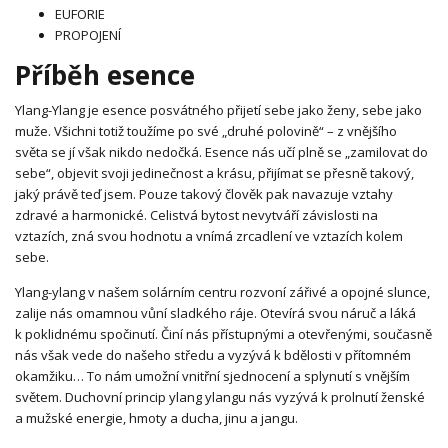
EUFORIE
PROPOJENÍ
Příběh esence
Ylang-Ylang je esence posvátného přijetí sebe jako ženy, sebe jako
muže. Všichni totiž toužíme po své „druhé polovině“ – z vnějšího
světa se jí však nikdo nedočká. Esence nás učí plně se „zamilovat do
sebe“, objevit svoji jedinečnost a krásu, přijímat se přesně takový,
jaký právě teď jsem. Pouze takový člověk pak navazuje vztahy
zdravé a harmonické. Celistvá bytost nevytváří závislosti na
vztazích, zná svou hodnotu a vnímá zrcadlení ve vztazích kolem
sebe.
Ylang-ylang v našem solárním centru rozvoní zářivé a opojné slunce,
zalije nás omamnou vůní sladkého ráje. Otevírá svou náruč a láká
k poklidnému spočinutí. Činí nás přístupnými a otevřenými, současně
nás však vede do našeho středu a vyzývá k bdělosti v přítomném
okamžiku… To nám umožní vnitřní sjednocení a splynutí s vnějším
světem. Duchovní princip ylang ylangu nás vyzývá k prolnutí ženské
a mužské energie, hmoty a ducha, jinu a jangu.