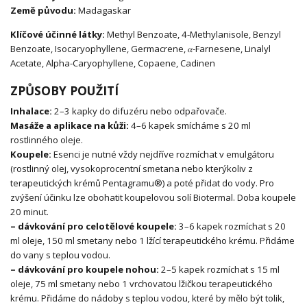
Země původu:
Madagaskar
Klíčové účinné látky:
Methyl Benzoate, 4-Methylanisole, Benzyl
Benzoate, Isocaryophyllene, Germacrene, 𝛼-Farnesene, Linalyl
Acetate, Alpha-Caryophyllene, Copaene, Cadinen
ZPŮSOBY POUŽITÍ
Inhalace:
2–3 kapky do difuzéru nebo odpařovače.
Masáže a aplikace na kůži:
4–6 kapek smícháme s 20 ml
rostlinného oleje.
Koupele:
Esenci je nutné vždy nejdříve rozmíchat v emulgátoru
(rostlinný olej, vysokoprocentní smetana nebo kterýkoliv z
terapeutických krémů Pentagramu®) a poté přidat do vody. Pro
zvýšení účinku lze obohatit koupelovou solí Biotermal. Doba koupele
20 minut.
– dávkování pro celotělové koupele:
3–6 kapek rozmíchat s 20
ml oleje, 150 ml smetany nebo 1 lžící terapeutického krému. Přidáme
do vany s teplou vodou.
– dávkování pro koupele nohou:
2–5 kapek rozmíchat s 15 ml
oleje, 75 ml smetany nebo 1 vrchovatou lžičkou terapeutického
krému. Přidáme do nádoby s teplou vodou, které by mělo být tolik,