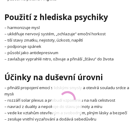
Použití z hlediska psychiky
– harmonizuje mysl
– uklidňuje nervový systém, „ochlazuje“ emoční horkost
– tiší stavy zmatku, nejistoty, úzkosti, napětí
– podporuje spánek
– působí jako antidepresivum
– zavlažuje vyprahlé nitro, oživuje a přináší „šťávu“ do života
Účinky na duševní úrovni
– přináší propojení emocí s lidskými smysly a otevírá souladu srdce a
mysli
– rozzáří solar plexus a probudí vzpomínku na naši celistvost
– navrací z duality a nepokoje do stavu jednoty a míru
– vede ke vztahům otevřeným a svobodným, plným lásky a bezpečí
– zesiluje vnitřní vyzařování a dodává sebedůvěru