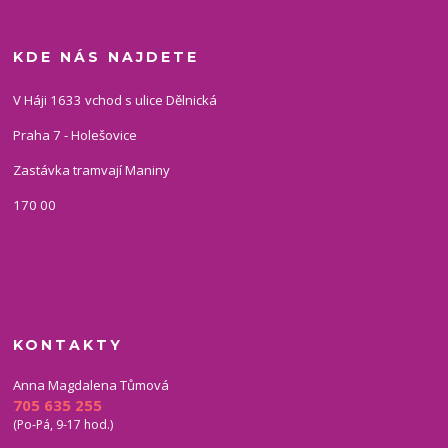
KDE NÁS NAJDETE
V Háji 1633 vchod s ulice Dělnická
Praha 7 - Holešovice
Zastávka tramvají Maniny
170 00
KONTAKTY
Anna Magdalena Tůmová
705 635 255
(Po-Pá, 9-17 hod.)