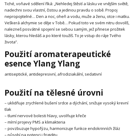
Tiché, voňavé sdělení říká: „Nehledej štěstí a lásku ve vnějším světě,
nadechni svou vlastní, čistou a jedinou pravdu o sobě. Propoj
nepropojitelné… Den a noc, oheň a vodu, muže a ženu, otce i matku.
Veškerá alchymie se děje v Tobě… Pokud toto ve svém nitru dovolíš,
nalezneš posvátné spojení se sebou samým, jež přinese prožitek
lásky, kterou hledáš a po které toužíš. To je vstup do ráje Tvého
života”.
Použití aromaterapeutické
esence Ylang Ylang
antiseptické, antidepresivní, afrodiziakální, sedativní
Použití na tělesné úrovni
– uklidňuje zrychlené bušení srdce a dýchání, snižuje vysoký krevní
tlak
– tlumí nervové bolesti hlavy, uvolňuje křeče
– mírní projevy PMS a klimakteria
– povzbuzuje hypofýzu, harmonizuje funkce endokrinních žláz
– působí na potenci i frigiditu