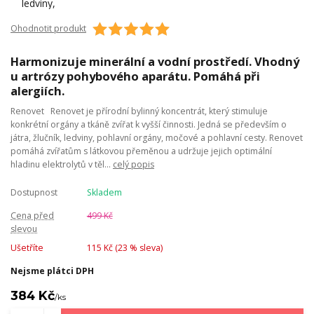
Ohodnotit produkt
Harmonizuje minerální a vodní prostředí. Vhodný
u artrózy pohybového aparátu. Pomáhá při
alergiích.
Renovet Renovet je přírodní bylinný koncentrát, který stimuluje
konkrétní orgány a tkáně zvířat k vyšší činnosti. Jedná se především o
játra, žlučník, ledviny, pohlavní orgány, močové a pohlavní cesty. Renovet
pomáhá zvířatům s látkovou přeměnou a udržuje jejich optimální
hladinu elektrolytů v těl...
celý popis
Dostupnost
Skladem
Cena před
499 Kč
slevou
Ušetříte
115 Kč (
23
% sleva)
Nejsme plátci DPH
384 Kč
/
ks