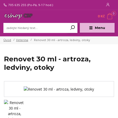
705 635 255
(Po-Pá, 9-17 hod.)
0
0 Kč
Menu
Úvod
Veterina
Renovet 30 ml - artroza, ledviny, otoky
Renovet 30 ml - artroza,
ledviny, otoky