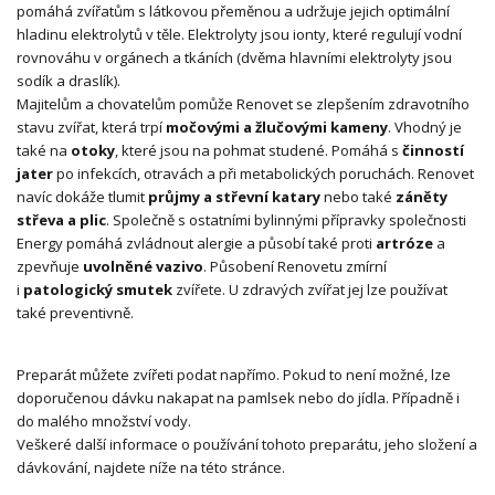
pomáhá zvířatům s látkovou přeměnou a udržuje jejich optimální
hladinu elektrolytů v těle. Elektrolyty jsou ionty, které regulují vodní
rovnováhu v orgánech a tkáních (dvěma hlavními elektrolyty jsou
sodík a draslík).
Majitelům a chovatelům pomůže Renovet se zlepšením zdravotního
stavu zvířat, která trpí
močovými a žlučovými kameny
. Vhodný je
také na
otoky
, které jsou na pohmat studené. Pomáhá s
činností
jater
po infekcích, otravách a při metabolických poruchách. Renovet
navíc dokáže tlumit
průjmy a střevní katary
nebo také
záněty
střeva a plic
. Společně s ostatními bylinnými přípravky společnosti
Energy pomáhá zvládnout alergie a působí také proti
artróze
a
zpevňuje
uvolněné vazivo
. Působení Renovetu zmírní
i
patologický smutek
zvířete. U zdravých zvířat jej lze používat
také preventivně.
Preparát můžete zvířeti podat napřímo. Pokud to není možné, lze
doporučenou dávku nakapat na pamlsek nebo do jídla. Případně i
do malého množství vody.
Veškeré další informace o používání tohoto preparátu, jeho složení a
dávkování, najdete níže na této stránce.