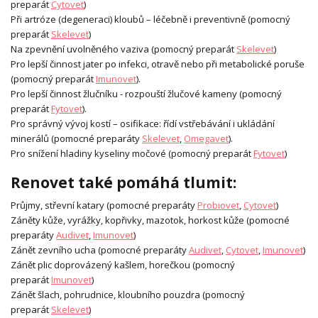
preparát
Cytovet
)
Při artróze (degeneraci) kloubů – léčebně i preventivně (pomocný
preparát
Skelevet
)
Na zpevnění uvolněného vaziva (pomocný preparát
Skelevet
)
Pro lepší činnost jater po infekci, otravě nebo při metabolické poruše
(pomocný preparát
Imunovet
).
Pro lepší činnost žlučníku - rozpouští žlučové kameny (pomocný
preparát
Fytovet
).
Pro správný vývoj kostí – osifikace: řídí vstřebávání i ukládání
minerálů (pomocné preparáty
Skelevet
,
Omegavet
).
Pro snížení hladiny kyseliny močové (pomocný preparát
Fytovet
)
Renovet také pomáhá tlumit:
Průjmy, střevní katary (pomocné preparáty
Probiovet
,
Cytovet
)
Záněty kůže, vyrážky, kopřivky, mazotok, horkost kůže (pomocné
preparáty
Audivet
,
Imunovet
)
Zánět zevního ucha (pomocné preparáty
Audivet
,
Cytovet
,
Imunovet
)
Zánět plic doprovázený kašlem, horečkou (pomocný
preparát
Imunovet
)
Zánět šlach, pohrudnice, kloubního pouzdra (pomocný
preparát
Skelevet
)