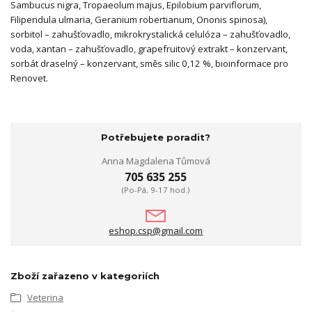
Sambucus nigra, Tropaeolum majus, Epilobium parviflorum,
Filipendula ulmaria, Geranium robertianum, Ononis spinosa),
sorbitol – zahušťovadlo, mikrokrystalická celulóza – zahušťovadlo,
voda, xantan – zahušťovadlo, grapefruitový extrakt – konzervant,
sorbát draselný – konzervant, směs silic 0,12 %, bioinformace pro
Renovet.
Potřebujete poradit?
Anna Magdalena Tůmová
705 635 255
(Po-Pá, 9-17 hod.)
eshop.csp@gmail.com
Zboží zařazeno v kategoriích
Veterina