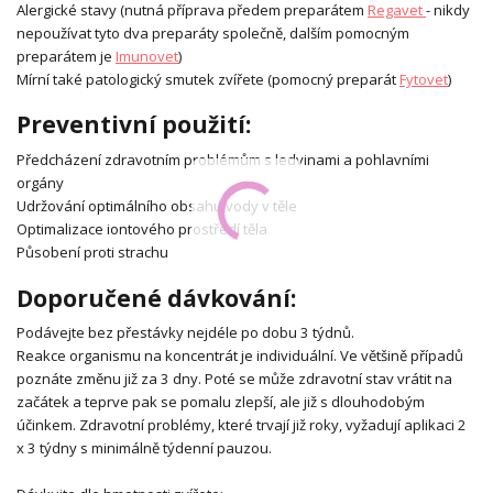
Alergické stavy (nutná příprava předem preparátem
Regavet
- nikdy
nepoužívat tyto dva preparáty společně, dalším pomocným
preparátem je
Imunovet
)
Mírní také patologický smutek zvířete (pomocný preparát
Fytovet
)
Preventivní použití:
Předcházení zdravotním problémům s ledvinami a pohlavními
orgány
Udržování optimálního obsahu vody v těle
Optimalizace iontového prostředí těla
Působení proti strachu
Doporučené dávkování:
Podávejte bez přestávky nejdéle po dobu 3 týdnů.
Reakce organismu na koncentrát je individuální. Ve většině případů
poznáte změnu již za 3 dny. Poté se může zdravotní stav vrátit na
začátek a teprve pak se pomalu zlepší, ale již s dlouhodobým
účinkem. Zdravotní problémy, které trvají již roky, vyžadují aplikaci 2
x 3 týdny s minimálně týdenní pauzou.