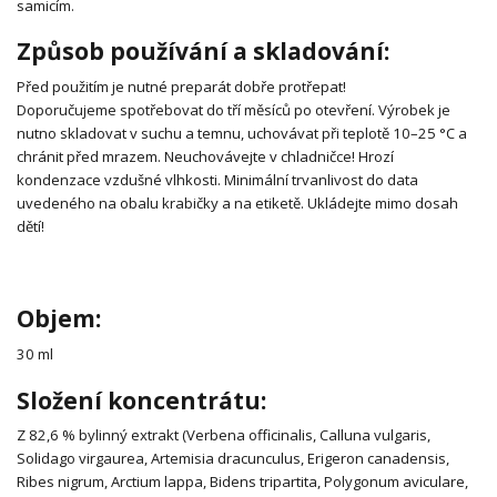
samicím.
Způsob používání a skladování:
Před použitím je nutné preparát dobře protřepat!
Doporučujeme spotřebovat do tří měsíců po otevření. Výrobek je
nutno skladovat v suchu a temnu, uchovávat při teplotě 10–25 °C a
chránit před mrazem. Neuchovávejte v chladničce! Hrozí
kondenzace vzdušné vlhkosti. Minimální trvanlivost do data
uvedeného na obalu krabičky a na etiketě. Ukládejte mimo dosah
dětí!
Objem:
30 ml
Složení koncentrátu:
Z 82,6 % bylinný extrakt (Verbena officinalis, Calluna vulgaris,
Solidago virgaurea, Artemisia dracunculus, Erigeron canadensis,
Ribes nigrum, Arctium lappa, Bidens tripartita, Polygonum aviculare,