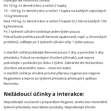
Dávkujte dle hmotnosti zvířete:
Do 10 kg: 2x denně (ráno a večer) 2 kapky
10 - 100 kg: 2x denně (ráno a večer) 1 kapka na každých započatých
10 kg hmotnosti
Nad 100 kg: 2x denně (ráno a večer) 5 kapek (0,3 ml) na každých 100
kg hmotnosti.
Po 3 týdnech užívání následuje jeden týden pauza.
Pokud bude potřeba použít Renovet opakovaně, např. u chronických
problémů, udělejte po 3 týdnech užívání vždy 1 týden pauzu.
U starších zvířat podávejte Renovet pouze 2 dny a ponechte 3 dny
přestávku. Pokud se neobjeví zhoršení příznaků, pak teprve
pokračujte v podávání po dobu 3 týdnů. Zabráníte tím dočasnému
zhoršení zdravotního stavu – reverzní reakci.
U starších zvířat je vhodné provést přípravu regenerace nejprve
Regavetem a teprve po týdenní přestávce přistoupit k aplikaci
Renovetu.
Nežádoucí účinky a interakce:
Nepodávejte současně s preparátem Regavet, anebo bez minimálně
týdenní přestávky mezi těmito produkty. Nepodávejte březím