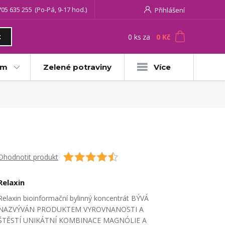
705 635 255
(Po-Pá, 9-17 hod.)
Přihlášení
0
ks
za
0 Kč
t
am
Zelené potraviny
Více
Ohodnotit produkt
Relaxin
Relaxin bioinformační bylinný koncentrát BÝVÁ
NAZVÝVÁN PRODUKTEM VYROVNANOSTI A
ŠTĚSTÍ UNIKÁTNÍ KOMBINACE MAGNÓLIE A