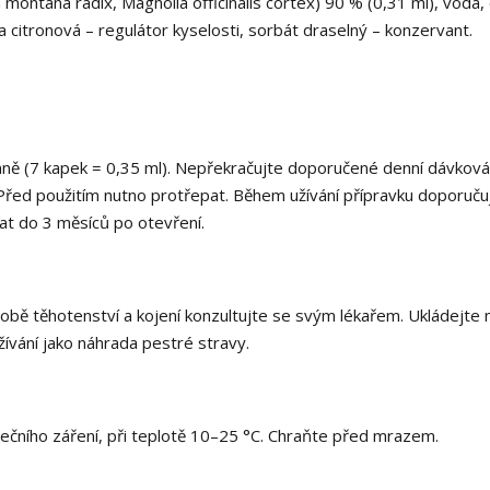
montana radix, Magnolia officinalis cortex) 90 % (0,31 ml), voda, 
a citronová – regulátor kyselosti, sorbát draselný – konzervant.
ně (7 kapek = 0,35 ml). Nepřekračujte doporučené denní dávková
. Před použitím nutno protřepat. Během užívání přípravku doporuč
at do 3 měsíců po otevření.
 době těhotenství a kojení konzultujte se svým lékařem. Ukládejte
ívání jako náhrada pestré stravy.
čního záření, při teplotě 10–25 °C. Chraňte před mrazem.