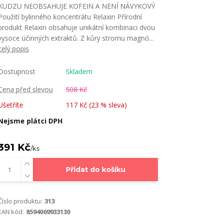
KUDZU NEOBSAHUJE KOFEIN A NENÍ NÁVYKOVÝ
Použití bylinného koncentrátu Relaxin Přírodní
produkt Relaxin obsahuje unikátní kombinaci dvou
vysoce účinných extraktů. Z kůry stromu magnó...
celý popis
Dostupnost
Skladem
Cena před slevou
508 Kč
Ušetříte
117 Kč (
23
% sleva)
Nejsme plátci DPH
391 Kč
/
ks
Přidat do košíku
Číslo produktu:
313
EAN kód:
8594069933130