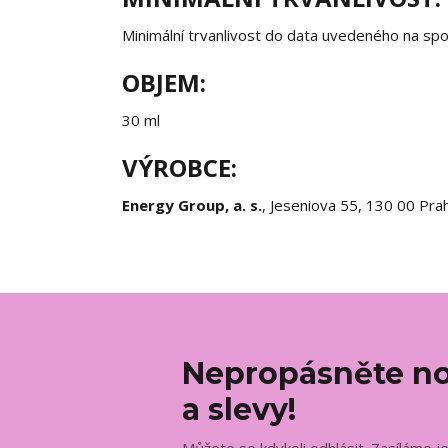
Minimální trvanlivost do data uvedeného na spod
OBJEM:
30 ml
VÝROBCE:
Energy Group, a. s.
, Jeseniova 55, 130 00 Pra
Nepropásněte no
a slevy!
Můžete se kdykoli odhlásit. Zasíláme j