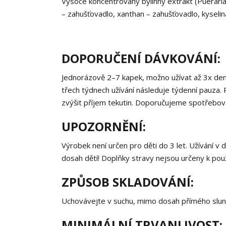
Vysoce koncentrovaný bylinný extrakt (Pueraria 
– zahušťovadlo, xanthan – zahušťovadlo, kyselin
DOPORUČENÍ DÁVKOVÁNÍ:
Jednorázově 2–7 kapek, možno užívat až 3x den
třech týdnech užívání následuje týdenní pauza
zvýšit příjem tekutin. Doporučujeme spotřebov
UPOZORNĚNÍ:
Výrobek není určen pro děti do 3 let. Užívání v
dosah dětí! Doplňky stravy nejsou určeny k použ
ZPŮSOB SKLADOVÁNÍ:
Uchovávejte v suchu, mimo dosah přímého slune
MINIMÁLNÍ TRVANLIVOST: