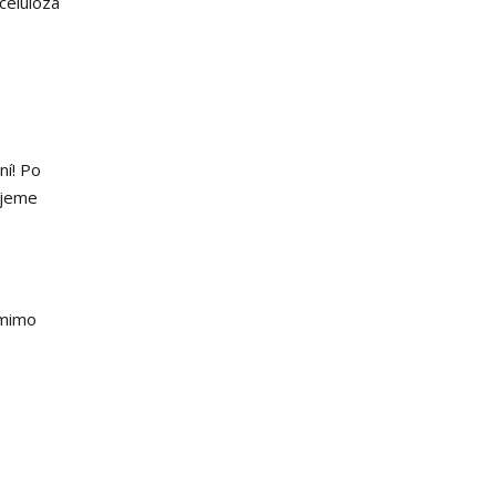
celulóza
ní! Po
ujeme
 mimo