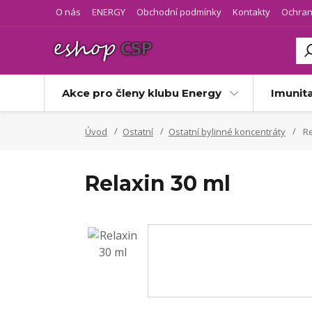
O nás
ENERGY
Obchodní podmínky
Kontakty
Ochran
Akce pro členy klubu Energy
Imunit
Úvod
Ostatní
Ostatní bylinné koncentráty
Re
Relaxin 30 ml