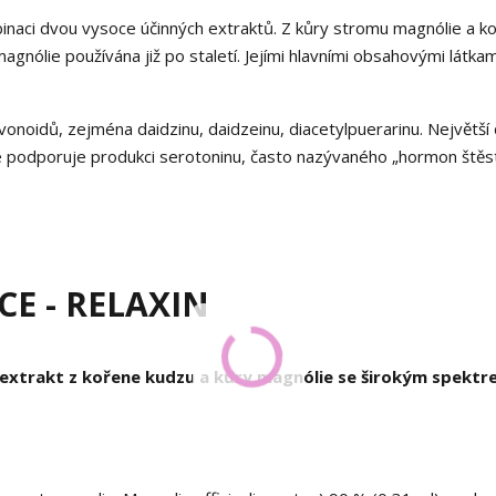
binaci dvou vysoce účinných extraktů. Z kůry stromu magnólie a k
magnólie používána již po staletí. Jejími hlavními obsahovými látkam
onoidů, zejména daidzinu, daidzeinu, diacetylpuerarinu. Největší 
né podporuje produkci serotoninu, často nazývaného „hormon štěst
E - RELAXIN
extrakt z kořene kudzu a kůry magnólie se širokým spektr