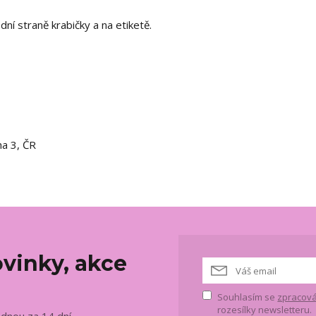
ní straně krabičky a na etiketě.
ha 3, ČR
vinky, akce
Souhlasím se
zpracová
rozesílky newsletteru.
ednou za 14 dní.