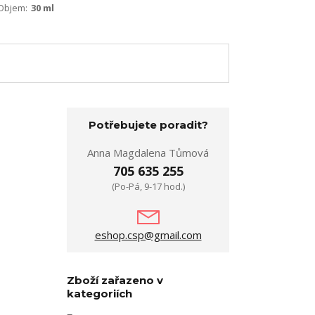
Objem:
30 ml
Potřebujete poradit?
Anna Magdalena Tůmová
705 635 255
(Po-Pá, 9-17 hod.)
eshop.csp@gmail.com
Zboží zařazeno v
kategoriích