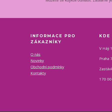
INFORMACE PRO
KDE
ZÁKAZNÍKY
V Háji 
O nás
Praha 7
Novinky
Obchodní podmínky
Zastávk
Kontakty
170 00