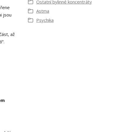
Ostatní bylinné koncentráty
ořene
Astma
i jsou
Psychika
část, až
í“.
em