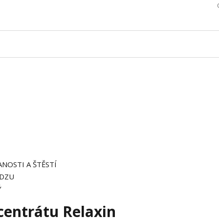
OSTI A ŠTĚSTÍ
UDZU
Ý
centrátu Relaxin