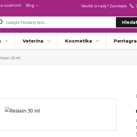
a soukromí
Blog
Nevíte si rady? Zavolejte.
Hleda
a
Veterina
Kosmetika
Pentagr
laxin 30 ml