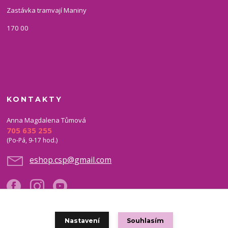
Zastávka tramvají Maniny
170 00
KONTAKTY
Anna Magdalena Tůmová
705 635 255
(Po-Pá, 9-17 hod.)
eshop.csp@gmail.com
Nastavení
Souhlasím