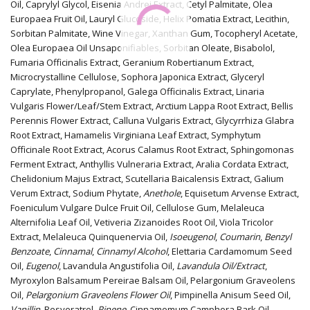
Oil, Caprylyl Glycol, Eisenia Andrei Extract, Cetyl Palmitate, Olea
Europaea Fruit Oil, Lauryl Glucoside, Helix Pomatia Extract, Lecithin,
Sorbitan Palmitate, Wine Vinegar, Xanthan Gum, Tocopheryl Acetate,
Olea Europaea Oil Unsaponifiables, Sorbitan Oleate, Bisabolol,
Fumaria Officinalis Extract, Geranium Robertianum Extract,
Microcrystalline Cellulose, Sophora Japonica Extract, Glyceryl
Caprylate, Phenylpropanol, Galega Officinalis Extract, Linaria
Vulgaris Flower/Leaf/Stem Extract, Arctium Lappa Root Extract, Bellis
Perennis Flower Extract, Calluna Vulgaris Extract, Glycyrrhiza Glabra
Root Extract, Hamamelis Virginiana Leaf Extract, Symphytum
Officinale Root Extract, Acorus Calamus Root Extract, Sphingomonas
Ferment Extract, Anthyllis Vulneraria Extract, Aralia Cordata Extract,
Chelidonium Majus Extract, Scutellaria Baicalensis Extract, Galium
Verum Extract, Sodium Phytate,
Anethole
, Equisetum Arvense Extract,
Foeniculum Vulgare Dulce Fruit Oil, Cellulose Gum, Melaleuca
Alternifolia Leaf Oil, Vetiveria Zizanoides Root Oil, Viola Tricolor
Extract, Melaleuca Quinquenervia Oil,
Isoeugenol
,
Coumarin
,
Benzyl
Benzoate
,
Cinnamal
,
Cinnamyl Alcohol
, Elettaria Cardamomum Seed
Oil,
Eugenol
, Lavandula Angustifolia Oil,
Lavandula Oil/Extract
,
Myroxylon Balsamum Pereirae Balsam Oil, Pelargonium Graveolens
Oil,
Pelargonium Graveolens Flower Oil
, Pimpinella Anisum Seed Oil,
Vanillin
, Resveratrol,
Pinene
, Cinnamomum Camphora Bark Oil,