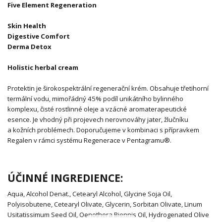
Five Element Regeneration
Skin Health
Digestive Comfort
Derma Detox
Holistic herbal cream
Protektin je širokospektrální regenerační krém. Obsahuje třetihorní
termální vodu, mimořádný 45% podíl unikátního bylinného
komplexu, čisté rostlinné oleje a vzácné aromaterapeutické
esence. Je vhodný při projevech nerovnováhy jater, žlučníku
a kožních problémech. Doporučujeme v kombinaci s přípravkem
Regalen v rámci systému Regenerace v Pentagramu®.
ÚČINNÉ INGREDIENCE:
Aqua, Alcohol Denat., Cetearyl Alcohol, Glycine Soja Oil,
Polyisobutene, Cetearyl Olivate, Glycerin, Sorbitan Olivate, Linum
Usitatissimum Seed Oil, Oenothera Biennis Oil, Hydrogenated Olive