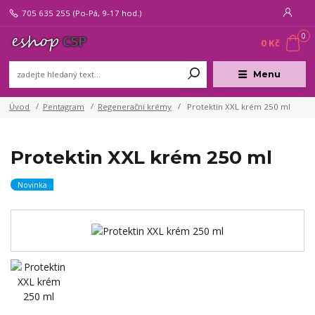
705 635 255
(Po-Pá, 9-17 hod.)
0
0 Kč
Menu
Úvod
Pentagram
Regenerační krémy
Protektin XXL krém 250 ml
Protektin XXL krém 250 ml
Novinka