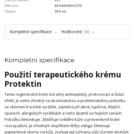
EAN kód:
8594069932270
Objem:
250 ml
Kompletní specifikace
Hodnocení
0
Kompletní specifikace
Použití terapeutického krému
Protektin
Tento regenerační krém má silný antiseptický, prokrvovací a čisticí
efekt. Je velmi vhodný na ekzematickou a problematickou pokožku
se sklonem k tvorbě vyrážek, zejména při akné, lupénce, lišejích,
oparech, alergických vyrážkách a nebo špatně se hojících ranách.
Pokožku detoxikuje. Zklidňuje svědění kůže a preventivně brání
rozvoji plísní. Je vhodným doplňkem léčby vitiliga. Eliminuje
pigmentové skvrny na kůži, zvyšuje její ochranu vůči různým druhům