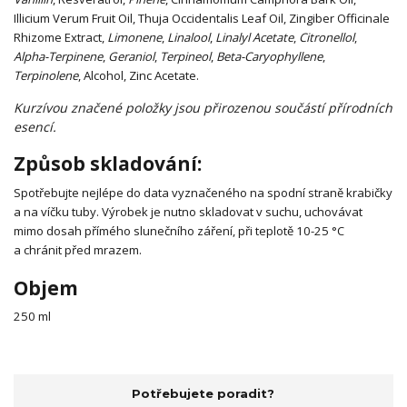
Illicium Verum Fruit Oil, Thuja Occidentalis Leaf Oil, Zingiber Officinale
Rhizome Extract,
Limonene
,
Linalool
,
Linalyl Acetate
,
Citronellol
,
Alpha-Terpinene
,
Geraniol
,
Terpineol
,
Beta-Caryophyllene
,
Terpinolene
, Alcohol, Zinc Acetate.
Kurzívou značené položky jsou přirozenou součástí přírodních
esencí.
Způsob skladování:
Spotřebujte nejlépe do data vyznačeného na spodní straně krabičky
a na víčku tuby. Výrobek je nutno skladovat v suchu, uchovávat
mimo dosah přímého slunečního záření, při teplotě 10-25 °C
a chránit před mrazem.
Objem
250 ml
Potřebujete poradit?