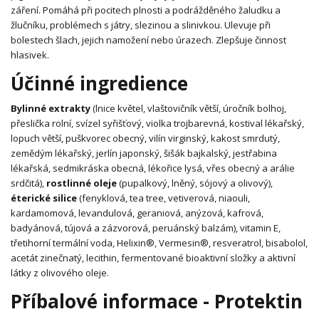
záření. Pomáhá při pocitech plnosti a podrážděného žaludku a
žlučníku, problémech s játry, slezinou a slinivkou. Ulevuje při
bolestech šlach, jejich namožení nebo úrazech. Zlepšuje činnost
hlasivek.
Účinné ingredience
Bylinné extrakty
(lnice květel, vlaštovičník větší, úročník bolhoj,
přeslička rolní, svízel syřišťový, violka trojbarevná, kostival lékařský,
lopuch větší, puškvorec obecný, vilín virginský, kakost smrdutý,
zemědým lékařský, jerlín japonský, šišák bajkalský, jestřabina
lékařská, sedmikráska obecná, lékořice lysá, vřes obecný a arálie
srdčitá),
rostlinné oleje
(pupalkový, lněný, sójový a olivový),
éterické silice
(fenyklová, tea tree, vetiverová, niaouli,
kardamomová, levandulová, geraniová, anýzová, kafrová,
badyánová, tújová a zázvorová, peruánský balzám), vitamin E,
třetihorní termální voda, Helixin®, Vermesin®, resveratrol, bisabolol,
acetát zinečnatý, lecithin, fermentované bioaktivní složky a aktivní
látky z olivového oleje.
Příbalové informace - Protektin