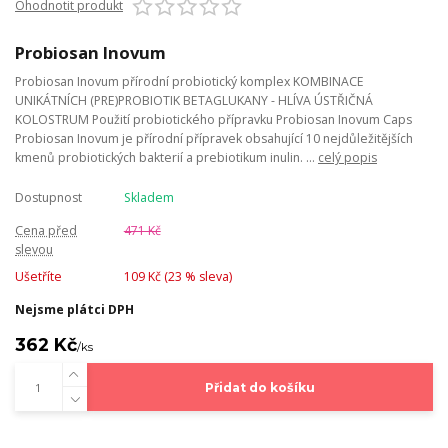
Ohodnotit produkt
Probiosan Inovum
Probiosan Inovum přírodní probiotický komplex KOMBINACE
UNIKÁTNÍCH (PRE)PROBIOTIK BETAGLUKANY - HLÍVA ÚSTŘIČNÁ
KOLOSTRUM Použití probiotického přípravku Probiosan Inovum Caps
Probiosan Inovum je přírodní přípravek obsahující 10 nejdůležitějších
kmenů probiotických bakterií a prebiotikum inulin. ...
celý popis
Dostupnost
Skladem
Cena před
471 Kč
slevou
Ušetříte
109 Kč (
23
% sleva)
Nejsme plátci DPH
362 Kč
/
ks
Přidat do košíku