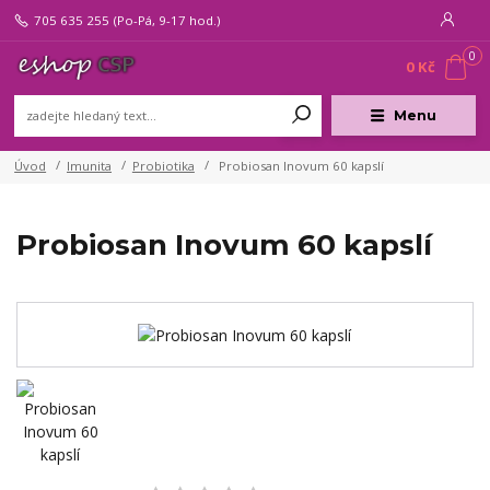
705 635 255
(Po-Pá, 9-17 hod.)
0
0 Kč
Menu
Úvod
Imunita
Probiotika
Probiosan Inovum 60 kapslí
Probiosan Inovum 60 kapslí