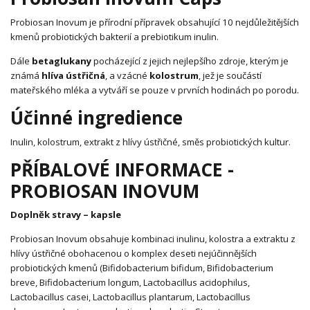
Probiosan Inovum je přírodní přípravek obsahující 10 nejdůležitějších
kmenů probiotických bakterií a prebiotikum inulin.
Dále
betaglukany
pocházející z jejich nejlepšího zdroje, kterým je
známá
hlíva ústřičná
, a vzácné
kolostrum
, jež je součástí
mateřského mléka a vytváří se pouze v prvních hodinách po porodu.
Účinné ingredience
Inulin, kolostrum, extrakt z hlívy ústřičné, směs probiotických kultur.
PŘÍBALOVÉ INFORMACE -
PROBIOSAN INOVUM
Doplněk stravy – kapsle
Probiosan Inovum obsahuje kombinaci inulinu, kolostra a extraktu z
hlívy ústřičné obohacenou o komplex deseti nejúčinnějších
probiotických kmenů (Bifidobacterium bifidum, Bifidobacterium
breve, Bifidobacterium longum, Lactobacillus acidophilus,
Lactobacillus casei, Lactobacillus plantarum, Lactobacillus