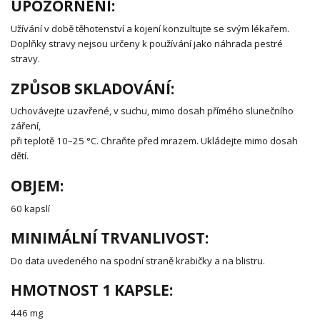
UPOZORNĚNÍ:
Užívání v době těhotenství a kojení konzultujte se svým lékařem.
Doplňky stravy nejsou určeny k používání jako náhrada pestré
stravy.
ZPŮSOB SKLADOVÁNÍ:
Uchovávejte uzavřené, v suchu, mimo dosah přímého slunečního
záření,
při teplotě 10–25 °C. Chraňte před mrazem. Ukládejte mimo dosah
dětí.
OBJEM:
60 kapslí
MINIMÁLNÍ TRVANLIVOST:
Do data uvedeného na spodní straně krabičky a na blistru.
HMOTNOST 1 KAPSLE:
446 mg