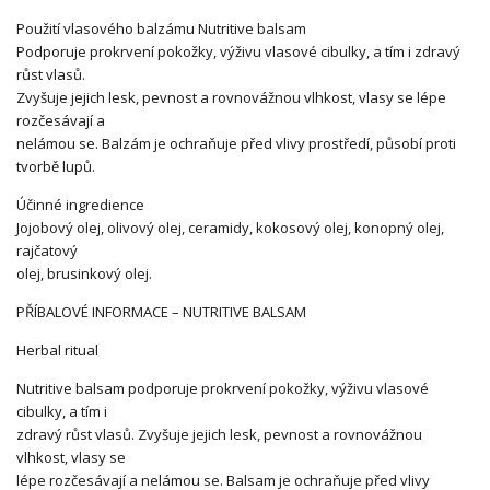
Použití vlasového balzámu Nutritive balsam
Podporuje prokrvení pokožky, výživu vlasové cibulky, a tím i zdravý
růst vlasů.
Zvyšuje jejich lesk, pevnost a rovnovážnou vlhkost, vlasy se lépe
rozčesávají a
nelámou se. Balzám je ochraňuje před vlivy prostředí, působí proti
tvorbě lupů.
Účinné ingredience
Jojobový olej, olivový olej, ceramidy, kokosový olej, konopný olej,
rajčatový
olej, brusinkový olej.
PŘÍBALOVÉ INFORMACE – NUTRITIVE BALSAM
Herbal ritual
Nutritive balsam podporuje prokrvení pokožky, výživu vlasové
cibulky, a tím i
zdravý růst vlasů. Zvyšuje jejich lesk, pevnost a rovnovážnou
vlhkost, vlasy se
lépe rozčesávají a nelámou se. Balsam je ochraňuje před vlivy