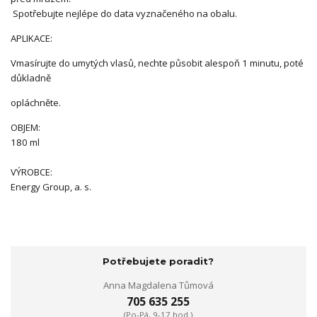
Spotřebujte nejlépe do data vyznačeného na obalu.
APLIKACE:
Vmasírujte do umytých vlasů, nechte působit alespoň 1 minutu, poté
důkladně
opláchněte.
OBJEM:
180 ml
VÝROBCE:
Energy Group, a. s.
Potřebujete poradit?
Anna Magdalena Tůmová
705 635 255
(Po-Pá, 9-17 hod.)