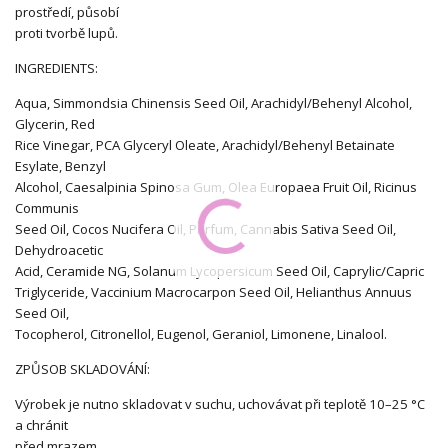
prostředí, působí
proti tvorbě lupů.
INGREDIENTS:
Aqua, Simmondsia Chinensis Seed Oil, Arachidyl/Behenyl Alcohol,
Glycerin, Red
Rice Vinegar, PCA Glyceryl Oleate, Arachidyl/Behenyl Betainate
Esylate, Benzyl
Alcohol, Caesalpinia Spinosa Gum, Olea Europaea Fruit Oil, Ricinus
Communis
Seed Oil, Cocos Nucifera Oil, Parfum, Cannabis Sativa Seed Oil,
Dehydroacetic
Acid, Ceramide NG, Solanum Lycopersicum Seed Oil, Caprylic/Capric
Triglyceride, Vaccinium Macrocarpon Seed Oil, Helianthus Annuus
Seed Oil,
Tocopherol, Citronellol, Eugenol, Geraniol, Limonene, Linalool.
ZPŮSOB SKLADOVÁNÍ:
Výrobek je nutno skladovat v suchu, uchovávat při teplotě 10–25 °C
a chránit
před mrazem.