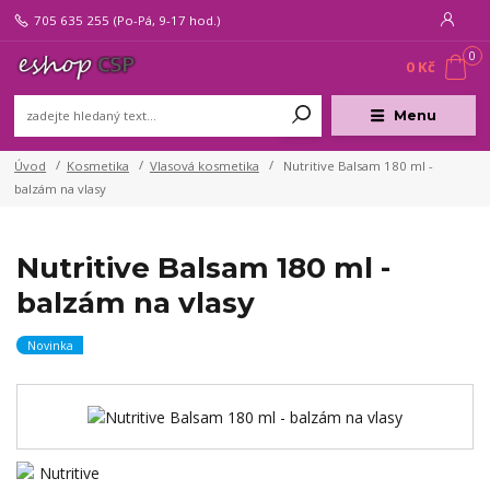
705 635 255
(Po-Pá, 9-17 hod.)
0
0 Kč
Menu
Úvod
Kosmetika
Vlasová kosmetika
Nutritive Balsam 180 ml -
balzám na vlasy
Nutritive Balsam 180 ml -
balzám na vlasy
Novinka