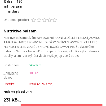
Ohodnotit produkt
Nutritive balsam
Nutritive balsambalzám na vlasy PŘÍRODNÍ SLOŽENÍ S ESENCÍ JASMÍNU
A MANDARINKY PROKRVENÍ POKOŽKY, VÝŽIVA VLASOVÝCH CIBULEK
PEVNOST A LESK VLASŮ SNADNÉ ROZČESÁVÁNÍ Použití vlasového
balzámu Nutritive balsamPodporuje prokrvení pokožky, výživu vlasové
cibulky, a tím i zdravý růst vlasů.Zvyšuje jeji...
celý popis
Dostupnost
Skladem
Cena před
300 Kč
slevou
Ušetříte
69 Kč (
23
% sleva)
Nejsme plátci DPH
231 Kč
/
ks