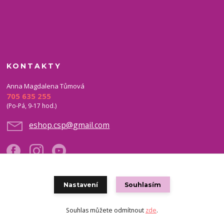
KONTAKTY
Anna Magdalena Tůmová
705 635 255
(Po-Pá, 9-17 hod.)
eshop.csp@gmail.com
Nastavení
Souhlasím
Copyright © 2021 eshop CSP
Souhlas můžete odmítnout
zde
.
Vytvořeno na
Eshop-rychle.cz