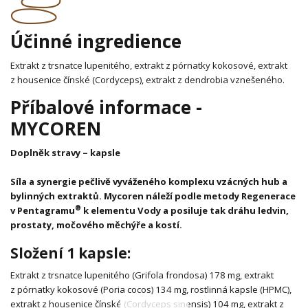
Účinné ingredience
Extrakt z trsnatce lupenitého, extrakt z pórnatky kokosové, extrakt
z housenice čínské (Cordyceps), extrakt z dendrobia vznešeného.
Příbalové informace -
MYCOREN
Doplněk stravy – kapsle
Síla a synergie pečlivě vyváženého komplexu vzácných hub a
bylinných extraktů. Mycoren náleží podle metody Regenerace
®
v Pentagramu
k elementu Vody a posiluje tak dráhu ledvin,
prostaty, močového měchýře a kostí.
Složení 1 kapsle:
Extrakt z trsnatce lupenitého (Grifola frondosa) 178 mg, extrakt
z pórnatky kokosové (Poria cocos) 134 mg, rostlinná kapsle (HPMC),
extrakt z housenice čínské (Cordyceps sinensis) 104 mg, extrakt z