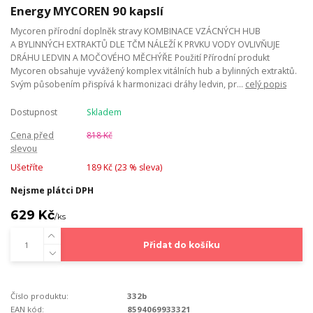
Energy MYCOREN 90 kapslí
Mycoren přírodní doplněk stravy KOMBINACE VZÁCNÝCH HUB
A BYLINNÝCH EXTRAKTŮ DLE TČM NÁLEŽÍ K PRVKU VODY OVLIVŇUJE
DRÁHU LEDVIN A MOČOVÉHO MĚCHÝŘE Použití Přírodní produkt
Mycoren obsahuje vyvážený komplex vitálních hub a bylinných extraktů.
Svým působením přispívá k harmonizaci dráhy ledvin, pr...
celý popis
Dostupnost
Skladem
Cena před
818 Kč
slevou
Ušetříte
189 Kč (
23
% sleva)
Nejsme plátci DPH
629 Kč
/
ks
Přidat do košíku
Číslo produktu:
332b
EAN kód:
8594069933321