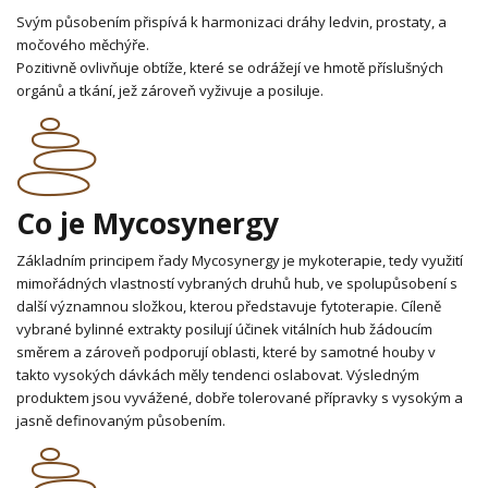
Svým působením přispívá k harmonizaci dráhy ledvin, prostaty, a
močového měchýře.
Pozitivně ovlivňuje obtíže, které se odrážejí ve hmotě příslušných
orgánů a tkání, jež zároveň vyživuje a posiluje.
Co je Mycosynergy
Základním principem řady Mycosynergy je mykoterapie, tedy využití
mimořádných vlastností vybraných druhů hub, ve spolupůsobení s
další významnou složkou, kterou představuje fytoterapie. Cíleně
vybrané bylinné extrakty posilují účinek vitálních hub žádoucím
směrem a zároveň podporují oblasti, které by samotné houby v
takto vysokých dávkách měly tendenci oslabovat. Výsledným
produktem jsou vyvážené, dobře tolerované přípravky s vysokým a
jasně definovaným působením.