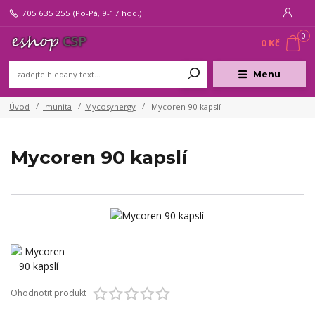
705 635 255
(Po-Pá, 9-17 hod.)
0
0 Kč
Menu
Úvod
Imunita
Mycosynergy
Mycoren 90 kapslí
Mycoren 90 kapslí
Ohodnotit produkt