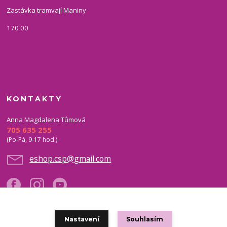
Zastávka tramvají Maniny
170 00
KONTAKTY
Anna Magdalena Tůmová
705 635 255
(Po-Pá, 9-17 hod.)
eshop.csp@gmail.com
Nastavení
Souhlasím