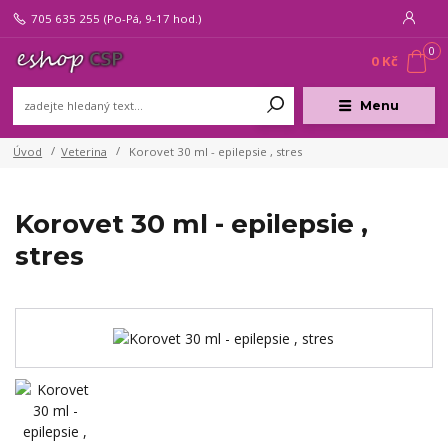
705 635 255
(Po-Pá, 9-17 hod.)
0
0 Kč
Menu
Úvod
Veterina
Korovet 30 ml - epilepsie , stres
Korovet 30 ml - epilepsie ,
stres