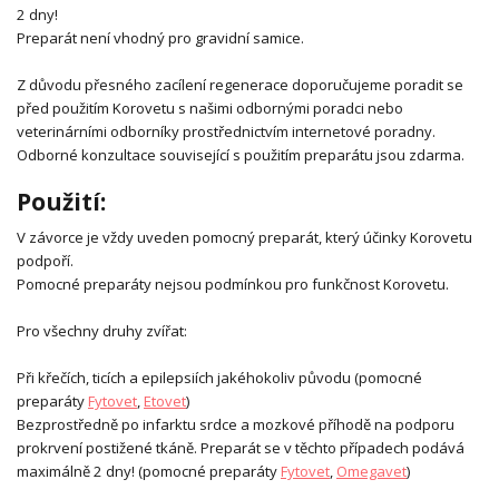
2 dny!
Preparát není vhodný pro gravidní samice.
Z důvodu přesného zacílení regenerace doporučujeme poradit se
před použitím Korovetu s našimi odbornými poradci nebo
veterinárními odborníky prostřednictvím internetové poradny.
Odborné konzultace související s použitím preparátu jsou zdarma.
Použití:
V závorce je vždy uveden pomocný preparát, který účinky Korovetu
podpoří.
Pomocné preparáty nejsou podmínkou pro funkčnost Korovetu.
Pro všechny druhy zvířat:
Při křečích, ticích a epilepsiích jakéhokoliv původu (pomocné
preparáty
Fytovet
,
Etovet
)
Bezprostředně po infarktu srdce a mozkové příhodě na podporu
prokrvení postižené tkáně. Preparát se v těchto případech podává
maximálně 2 dny! (pomocné preparáty
Fytovet
,
Omegavet
)