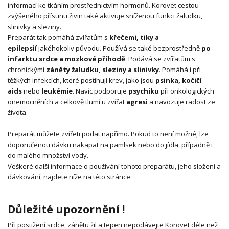
informací ke tkáním prostřednictvím hormonů. Korovet cestou
zvýšeného přísunu živin také aktivuje sníženou funkci žaludku,
slinivky a sleziny.
Preparát tak pomáhá zvířatům s
křečemi, tiky a
epilepsií
jakéhokoliv původu. Používá se také bezprostředně
po
infarktu srdce a mozkové příhodě
. Podává se zvířatům s
chronickými
záněty žaludku, sleziny a slinivky
. Pomáhá i při
těžkých infekcích, které postihují krev, jako jsou
psinka, kočičí
aids
nebo
leukémie
. Navíc podporuje
psychiku
při onkologických
onemocněních a celkově tlumí u zvířat
agresi
a navozuje radost ze
života.
Preparát můžete zvířeti podat napřímo. Pokud to není možné, lze
doporučenou dávku nakapat na pamlsek nebo do jídla, případně i
do malého množství vody.
Veškeré další informace o používání tohoto preparátu, jeho složení a
dávkování, najdete níže na této stránce.
Důležité upozornění !
Při postižení srdce, zánětu žil a tepen nepodávejte Korovet déle než