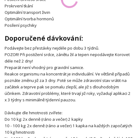
Prokrvení tkání
Optimální transport živin
Optimální tvorba hormonů
Posílení psychiky
Doporučené dávkování:
Podávejte bez přestávky nejdéle po dobu 3 týdnů.
POZOR! Při postižení srdce, zánětu žil a tepen nepodávejte Korovet
déle než 2 dny!
Preparát není vhodný pro gravidní samice.
Reakce organismu na koncentrát je individuální. Ve většině případů
poznáte změnu již za 3 dny. Poté se může zdravotní stav vrátit na
začátek a teprve pak se pomalu zlepší, ale již s dlouhodobým
účinkem. Zdravotní problémy, které trvají již roky, vyžadují aplikaci 2
x 3 týdny s minimálně týdenní pauzou.
Dávkujte dle hmotnosti zvířete:
Do 10 kg: 2x denně (ráno a večer) 2 kapky
10 - 100 kg: 2x denně (ráno a večer) 1 kapka na každých započatých
10 kg hmotnosti