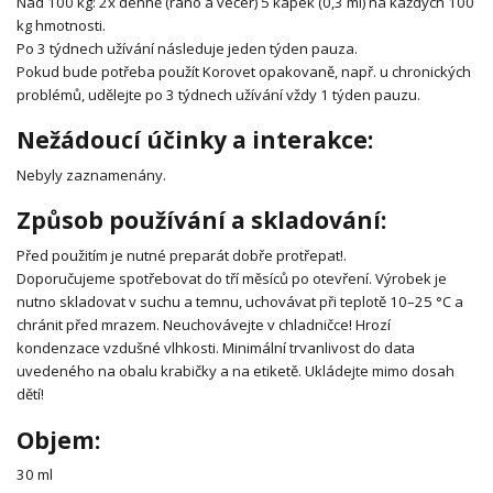
Nad 100 kg: 2x denně (ráno a večer) 5 kapek (0,3 ml) na každých 100
kg hmotnosti.
Po 3 týdnech užívání následuje jeden týden pauza.
Pokud bude potřeba použít Korovet opakovaně, např. u chronických
problémů, udělejte po 3 týdnech užívání vždy 1 týden pauzu.
Nežádoucí účinky a interakce:
Nebyly zaznamenány.
Způsob používání a skladování:
Před použitím je nutné preparát dobře protřepat!.
Doporučujeme spotřebovat do tří měsíců po otevření. Výrobek je
nutno skladovat v suchu a temnu, uchovávat při teplotě 10–25 °C a
chránit před mrazem. Neuchovávejte v chladničce! Hrozí
kondenzace vzdušné vlhkosti. Minimální trvanlivost do data
uvedeného na obalu krabičky a na etiketě. Ukládejte mimo dosah
dětí!
Objem:
30 ml