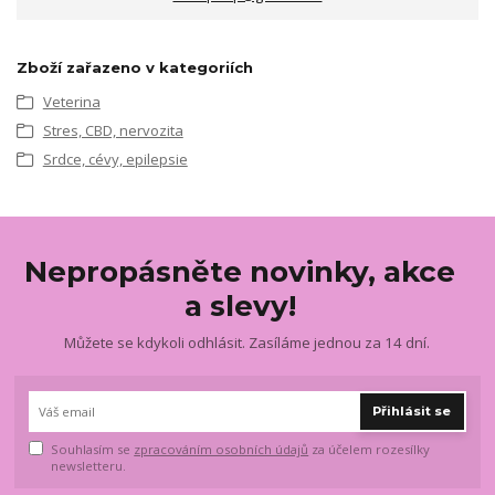
Zboží zařazeno v kategoriích
Veterina
Stres, CBD, nervozita
Srdce, cévy, epilepsie
Nepropásněte novinky, akce
a slevy!
Můžete se kdykoli odhlásit. Zasíláme jednou za 14 dní.
Přihlásit se
Souhlasím se
zpracováním osobních údajů
za účelem rozesílky
newsletteru.