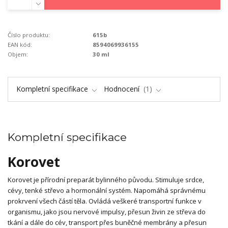
Číslo produktu:
615b
EAN kód:
8594069936155
Objem:
30 ml
Kompletní specifikace
Hodnocení
1
Kompletní specifikace
Korovet
Korovet je přírodní preparát bylinného původu. Stimuluje srdce,
cévy, tenké střevo a hormonální systém. Napomáhá správnému
prokrvení všech částí těla. Ovládá veškeré transportní funkce v
organismu, jako jsou nervové impulsy, přesun živin ze střeva do
tkání a dále do cév, transport přes buněčné membrány a přesun