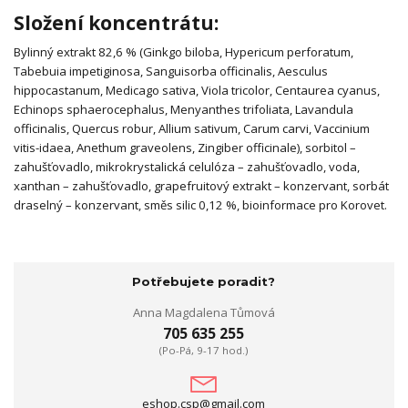
Složení koncentrátu:
Bylinný extrakt 82,6 % (Ginkgo biloba, Hypericum perforatum,
Tabebuia impetiginosa, Sanguisorba officinalis, Aesculus
hippocastanum, Medicago sativa, Viola tricolor, Centaurea cyanus,
Echinops sphaerocephalus, Menyanthes trifoliata, Lavandula
officinalis, Quercus robur, Allium sativum, Carum carvi, Vaccinium
vitis-idaea, Anethum graveolens, Zingiber officinale), sorbitol –
zahušťovadlo, mikrokrystalická celulóza – zahušťovadlo, voda,
xanthan – zahušťovadlo, grapefruitový extrakt – konzervant, sorbát
draselný – konzervant, směs silic 0,12 %, bioinformace pro Korovet.
Potřebujete poradit?
Anna Magdalena Tůmová
705 635 255
(Po-Pá, 9-17 hod.)
eshop.csp@gmail.com