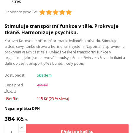
Ohodnotit produkt
Stimuluje transportní funkce v těle. Prokrvuje
tkáně. Harmonizuje psychiku.
Korovet Korovet je přírodní preparát bylinného původu. Stimuluje
srdce, cévy, tenké střevo a hormonální systém. Napomáhá správnému
prokrvení všech částí těla. Ovládá veškeré transportní funkce v
organismu, jako jsou nervové impulsy, přesun živin ze střeva do tkání a
dále do cév, transport přes buněč...
celý popis
Dostupnost
Skladem
Cena před
499 Kč
slevou
Ušetříte
115 Kč (
23
% sleva)
Nejsme plátci DPH
384 Kč
/
ks
Přidat do košíku