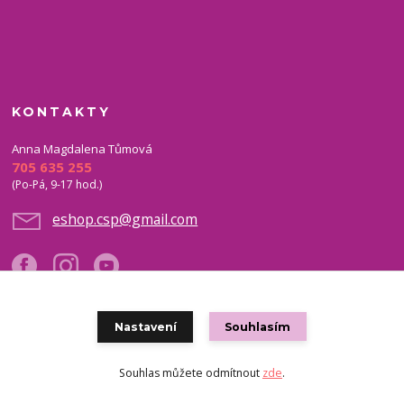
KONTAKTY
Anna Magdalena Tůmová
705 635 255
(Po-Pá, 9-17 hod.)
eshop.csp@gmail.com
Nastavení
Souhlasím
Copyright © 2021 eshop CSP
Souhlas můžete odmítnout
zde
.
Vytvořeno na
Eshop-rychle.cz