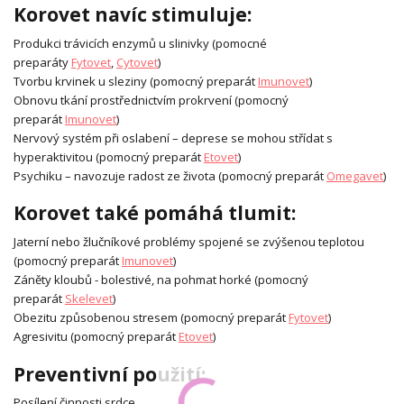
Korovet navíc stimuluje:
Produkci trávicích enzymů u slinivky (pomocné
preparáty
Fytovet
,
Cytovet
)
Tvorbu krvinek u sleziny (pomocný preparát
Imunovet
)
Obnovu tkání prostřednictvím prokrvení (pomocný
preparát
Imunovet
)
Nervový systém při oslabení – deprese se mohou střídat s
hyperaktivitou (pomocný preparát
Etovet
)
Psychiku – navozuje radost ze života (pomocný preparát
Omegavet
)
Korovet také pomáhá tlumit:
Jaterní nebo žlučníkové problémy spojené se zvýšenou teplotou
(pomocný preparát
Imunovet
)
Záněty kloubů - bolestivé, na pohmat horké (pomocný
preparát
Skelevet
)
Obezitu způsobenou stresem (pomocný preparát
Fytovet
)
Agresivitu (pomocný preparát
Etovet
)
Preventivní použití:
Posílení činnosti srdce