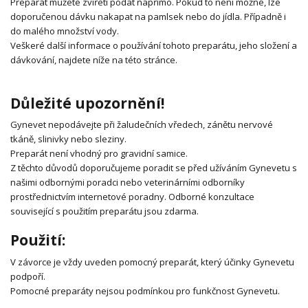
Preparát můžete zvířeti podat napřímo. Pokud to není možné, lze
doporučenou dávku nakapat na pamlsek nebo do jídla. Případně i
do malého množství vody.
Veškeré další informace o používání tohoto preparátu, jeho složení a
dávkování, najdete níže na této stránce.
Důležité upozornění!
Gynevet nepodávejte při žaludečních vředech, zánětu nervové
tkáně, slinivky nebo sleziny.
Preparát není vhodný pro gravidní samice.
Z těchto důvodů doporučujeme poradit se před užíváním Gynevetu s
našimi odbornými poradci nebo veterinárními odborníky
prostřednictvím internetové poradny. Odborné konzultace
související s použitím preparátu jsou zdarma.
Použití:
V závorce je vždy uveden pomocný preparát, který účinky Gynevetu
podpoří.
Pomocné preparáty nejsou podmínkou pro funkčnost Gynevetu.