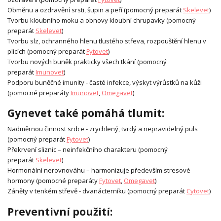
Obměnu a ozdravění srsti, šupin a peří (pomocný preparát
Skelevet
)
Tvorbu kloubního moku a obnovy kloubní chrupavky (pomocný
preparát
Skelevet
)
Tvorbu slz, ochranného hlenu tlustého střeva, rozpouštění hlenu v
plicích (pomocný preparát
Fytovet
)
Tvorbu nových buněk prakticky všech tkání (pomocný
preparát
Imunovet
)
Podporu buněčné imunity - časté infekce, výskyt výrůstků na kůži
(pomocné preparáty
Imunovet
,
Omegavet
)
Gynevet také pomáhá tlumit:
Nadměrnou činnost srdce - zrychlený, tvrdý a nepravidelný puls
(pomocný preparát
Fytovet
)
Překrvení sliznic – neinfekčního charakteru (pomocný
preparát
Skelevet
)
Hormonální nerovnováhu – harmonizuje především stresové
hormony (pomocné preparáty
Fytovet
,
Omegavet
)
Záněty v tenkém střevě - dvanácterníku (pomocný preparát
Cytovet
)
Preventivní použití: