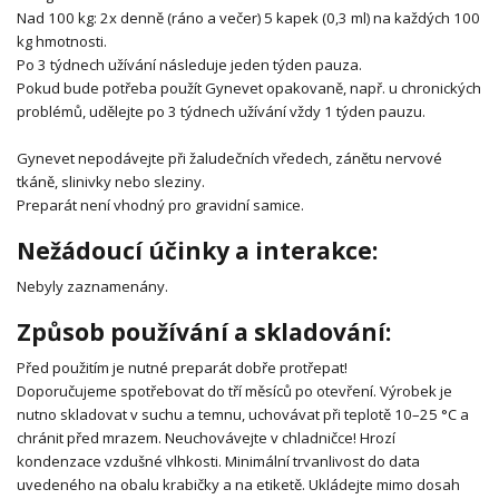
Nad 100 kg: 2x denně (ráno a večer) 5 kapek (0,3 ml) na každých 100
kg hmotnosti.
Po 3 týdnech užívání následuje jeden týden pauza.
Pokud bude potřeba použít Gynevet opakovaně, např. u chronických
problémů, udělejte po 3 týdnech užívání vždy 1 týden pauzu.
Gynevet nepodávejte při žaludečních vředech, zánětu nervové
tkáně, slinivky nebo sleziny.
Preparát není vhodný pro gravidní samice.
Nežádoucí účinky a interakce:
Nebyly zaznamenány.
Způsob používání a skladování:
Před použitím je nutné preparát dobře protřepat!
Doporučujeme spotřebovat do tří měsíců po otevření. Výrobek je
nutno skladovat v suchu a temnu, uchovávat při teplotě 10–25 °C a
chránit před mrazem. Neuchovávejte v chladničce! Hrozí
kondenzace vzdušné vlhkosti. Minimální trvanlivost do data
uvedeného na obalu krabičky a na etiketě. Ukládejte mimo dosah