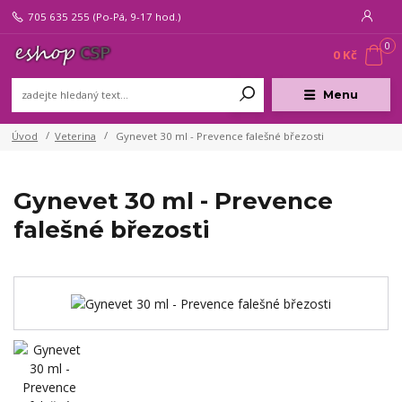
705 635 255
(Po-Pá, 9-17 hod.)
0
0 Kč
Menu
Úvod
Veterina
Gynevet 30 ml - Prevence falešné březosti
Gynevet 30 ml - Prevence
falešné březosti