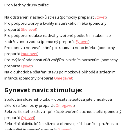
Pro všechny druhy zvířat:
Na odstranění následků stresu (pomocný preparát
Etovet
)
Pro podporu tvorby a kvality mateřského mléka (pomocný
preparát
Skelevet
)
Pro podporu redukce nadváhy tvořené podkožním tukem se
zadržovanou vodou (pomocný preparát
Fytovet
)
Pro obnovu nervové tkáně po traumatu nebo infekci (pomocný
preparát
Imunovet
)
Pro zvýšení odolnosti vůči vnějším i vnitřním parazitům (pomocný
preparát
Epivet
)
Na dlouhodobé ošetření stavu po mozkové příhodě a srdečním
infarktu (pomocný preparát
Omegavet
)
Gynevet navíc stimuluje:
Spalování uloženého tuku – obezita, steatóza jater, mozková
skleróza (pomocný preparát
Omegavet
)
Sekreci tlustého střeva - při zácpě tvořené suchou stolicí (pomocný
preparát
Cytovet
)
Sekreční aktivitu kůže i sliznic a obnovu jejích buněk – pružnost a
ozdravění (pomocný preparát
Fytovet
)