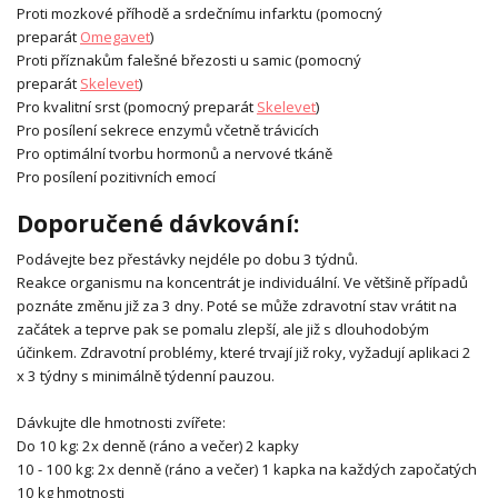
Proti mozkové příhodě a srdečnímu infarktu (pomocný
preparát
Omegavet
)
Proti příznakům falešné březosti u samic (pomocný
preparát
Skelevet
)
Pro kvalitní srst (pomocný preparát
Skelevet
)
Pro posílení sekrece enzymů včetně trávicích
Pro optimální tvorbu hormonů a nervové tkáně
Pro posílení pozitivních emocí
Doporučené dávkování:
Podávejte bez přestávky nejdéle po dobu 3 týdnů.
Reakce organismu na koncentrát je individuální. Ve většině případů
poznáte změnu již za 3 dny. Poté se může zdravotní stav vrátit na
začátek a teprve pak se pomalu zlepší, ale již s dlouhodobým
účinkem. Zdravotní problémy, které trvají již roky, vyžadují aplikaci 2
x 3 týdny s minimálně týdenní pauzou.
Dávkujte dle hmotnosti zvířete:
Do 10 kg: 2x denně (ráno a večer) 2 kapky
10 - 100 kg: 2x denně (ráno a večer) 1 kapka na každých započatých
10 kg hmotnosti