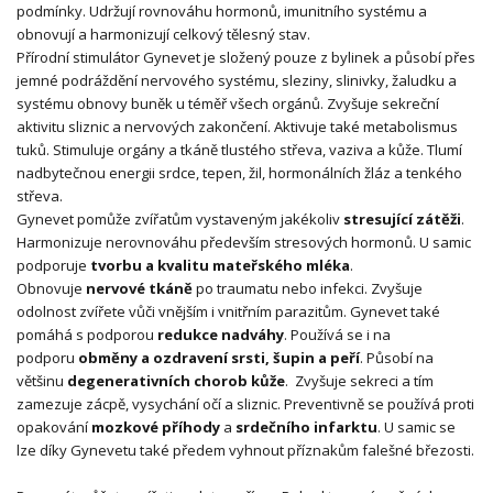
podmínky. Udržují rovnováhu hormonů, imunitního systému a
obnovují a harmonizují celkový tělesný stav.
Přírodní stimulátor Gynevet je složený pouze z bylinek a působí přes
jemné podráždění nervového systému, sleziny, slinivky, žaludku a
systému obnovy buněk u téměř všech orgánů. Zvyšuje sekreční
aktivitu sliznic a nervových zakončení. Aktivuje také metabolismus
tuků. Stimuluje orgány a tkáně tlustého střeva, vaziva a kůže. Tlumí
nadbytečnou energii srdce, tepen, žil, hormonálních žláz a tenkého
střeva.
Gynevet pomůže zvířatům vystaveným jakékoliv
stresující zátěži
.
Harmonizuje nerovnováhu především stresových hormonů. U samic
podporuje
tvorbu a kvalitu mateřského mléka
.
Obnovuje
nervové tkáně
po traumatu nebo infekci. Zvyšuje
odolnost zvířete vůči vnějším i vnitřním parazitům. Gynevet také
pomáhá s podporou
redukce nadváhy
. Používá se i na
podporu
obměny a ozdravení srsti, šupin a peří
. Působí na
většinu
degenerativních chorob kůže
. Zvyšuje sekreci a tím
zamezuje zácpě, vysychání očí a sliznic. Preventivně se používá proti
opakování
mozkové příhody
a
srdečního infarktu
. U samic se
lze díky Gynevetu také předem vyhnout příznakům falešné březosti.