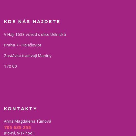
KDE NÁS NAJDETE
V Háji 1633 vchod s ulice Dělnická
Praha 7 - Holešovice
Zastávka tramvají Maniny
170 00
KONTAKTY
Anna Magdalena Tůmová
705 635 255
(Po-Pá, 9-17 hod.)