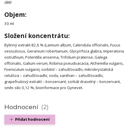
dětí!
Objem:
30 ml
Složení koncentrátu:
Bylinný extrakt 82,6 % (Lamium album, Calendula officinalis, Fucus
vesiculosus, Geranium robertianum, Glycyrrhiza glabra, Imperatoria
ostruthium, Potentilla anserina, Trifolium pratense, Galega
officinalis, Galium verum, Robinia pseudoacacia, Alchemilla vulgaris,
Foeniculum vulgare), sorbitol – zahušťovadlo, mikrokrystalická
celulóza – zahušťovadlo, voda, xanthan – zahušťovadlo,
grapefruitový extrakt – konzervant, sorbát draselný – konzervant,
směs silic 0,12 %, bioinformace pro Gynevet.
Hodnocení
2
Přidat hodnocení