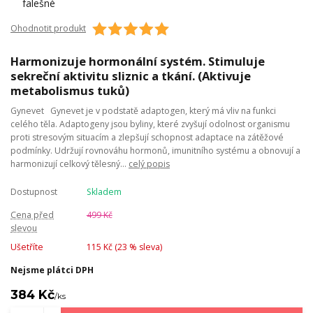
Ohodnotit produkt
Harmonizuje hormonální systém. Stimuluje
sekreční aktivitu sliznic a tkání. (Aktivuje
metabolismus tuků)
Gynevet Gynevet je v podstatě adaptogen, který má vliv na funkci
celého těla. Adaptogeny jsou byliny, které zvyšují odolnost organismu
proti stresovým situacím a zlepšují schopnost adaptace na zátěžové
podmínky. Udržují rovnováhu hormonů, imunitního systému a obnovují a
harmonizují celkový tělesný...
celý popis
Dostupnost
Skladem
Cena před
499 Kč
slevou
Ušetříte
115 Kč (
23
% sleva)
Nejsme plátci DPH
384 Kč
/
ks