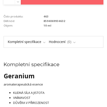
Číslo produktu:
463
EAN kód:
8594069934632
Objem:
10 ml
Kompletní specifikace
Hodnocení
0
Kompletní specifikace
Geranium
aromaterapeutická esence
KLIDNÁ SÍLA A JISTOTA
VNÍMAVOST
DŮVĚRA V PŘIROZENOST