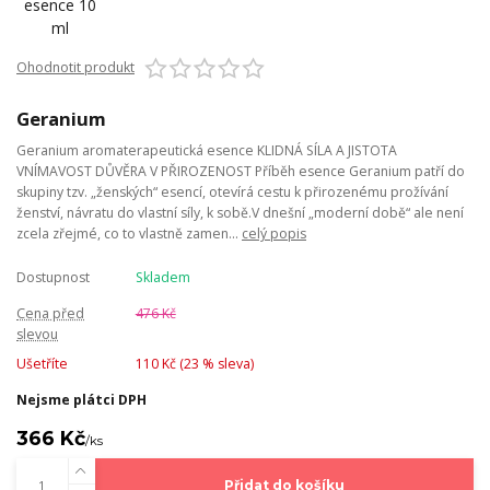
Ohodnotit produkt
Geranium
Geranium aromaterapeutická esence KLIDNÁ SÍLA A JISTOTA
VNÍMAVOST DŮVĚRA V PŘIROZENOST Příběh esence Geranium patří do
skupiny tzv. „ženských“ esencí, otevírá cestu k přirozenému prožívání
ženství, návratu do vlastní síly, k sobě.V dnešní „moderní době“ ale není
zcela zřejmé, co to vlastně zamen...
celý popis
Dostupnost
Skladem
Cena před
476 Kč
slevou
Ušetříte
110 Kč (
23
% sleva)
Nejsme plátci DPH
366 Kč
/
ks
Přidat do košíku