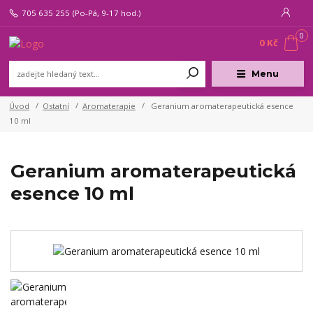
705 635 255
(Po-Pá, 9-17 hod.)
0
0 Kč
Menu
Úvod
Ostatní
Aromaterapie
Geranium aromaterapeutická esence
10 ml
Geranium aromaterapeutická
esence 10 ml