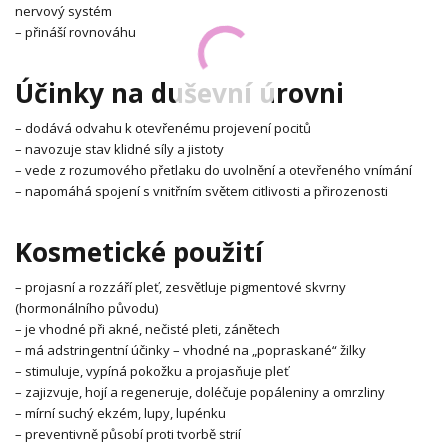
nervový systém
– přináší rovnováhu
Účinky na duševní úrovni
– dodává odvahu k otevřenému projevení pocitů
– navozuje stav klidné síly a jistoty
– vede z rozumového přetlaku do uvolnění a otevřeného vnímání
– napomáhá spojení s vnitřním světem citlivosti a přirozenosti
Kosmetické použití
– projasní a rozzáří pleť, zesvětluje pigmentové skvrny
(hormonálního původu)
– je vhodné při akné, nečisté pleti, zánětech
– má adstringentní účinky – vhodné na „popraskané“ žilky
– stimuluje, vypíná pokožku a projasňuje pleť
– zajizvuje, hojí a regeneruje, doléčuje popáleniny a omrzliny
– mírní suchý ekzém, lupy, lupénku
– preventivně působí proti tvorbě strií