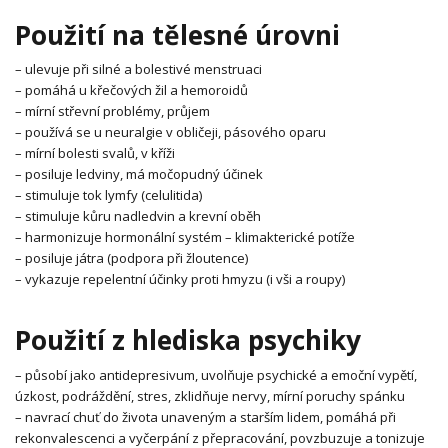
Použití na tělesné úrovni
– ulevuje při silné a bolestivé menstruaci
– pomáhá u křečových žil a hemoroidů
– mírní střevní problémy, průjem
– používá se u neuralgie v obličeji, pásového oparu
– mírní bolesti svalů, v kříži
– posiluje ledviny, má močopudný účinek
– stimuluje tok lymfy (celulitida)
– stimuluje kůru nadledvin a krevní oběh
– harmonizuje hormonální systém – klimakterické potíže
– posiluje játra (podpora při žloutence)
– vykazuje repelentní účinky proti hmyzu (i vši a roupy)
Použití z hlediska psychiky
– působí jako antidepresivum, uvolňuje psychické a emoční vypětí,
úzkost, podráždění, stres, zklidňuje nervy, mírní poruchy spánku
– navrací chuť do života unaveným a starším lidem, pomáhá při
rekonvalescenci a vyčerpání z přepracování, povzbuzuje a tonizuje