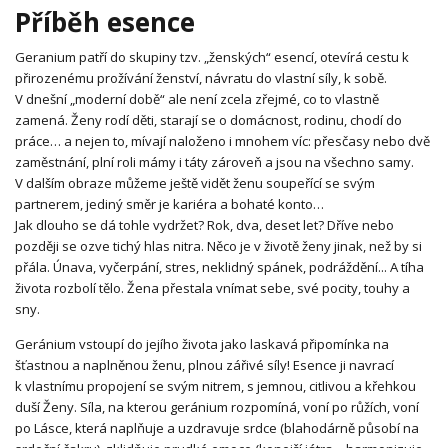
Příběh esence
Geranium patří do skupiny tzv. „ženských“ esencí, otevírá cestu k
přirozenému prožívání ženství, návratu do vlastní síly, k sobě.
V dnešní „moderní době“ ale není zcela zřejmé, co to vlastně
zamená. Ženy rodí děti, starají se o domácnost, rodinu, chodí do
práce… a nejen to, mívají naloženo i mnohem víc: přesčasy nebo dvě
zaměstnání, plní roli mámy i táty zároveň a jsou na všechno samy.
V dalším obraze můžeme ještě vidět ženu soupeřící se svým
partnerem, jediný směr je kariéra a bohaté konto…
Jak dlouho se dá tohle vydržet? Rok, dva, deset let? Dříve nebo
později se ozve tichý hlas nitra. Něco je v životě ženy jinak, než by si
přála. Únava, vyčerpání, stres, neklidný spánek, podráždění... A tíha
života rozbolí tělo. Žena přestala vnímat sebe, své pocity, touhy a
sny.
Geránium vstoupí do jejího života jako laskavá připomínka na
šťastnou a naplněnou ženu, plnou zářivé síly! Esence ji navrací
k vlastnímu propojení se svým nitrem, s jemnou, citlivou a křehkou
duší Ženy. Síla, na kterou geránium rozpomíná, voní po růžích, voní
po Lásce, která naplňuje a uzdravuje srdce (blahodárně působí na