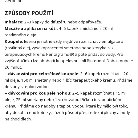
Geraniol
ZPŮSOBY POUŽITÍ
Inhalace:
2–3 kapky do difuzéru nebo odpařovače.
Masáže a aplikace na kůži:
4–6 kapek smícháme s 20 ml
rostlinného oleje.
Koupele:
Esenci je nutné vždy nejdříve rozmíchat v emulgátoru
(rostlinný olej, vysokoprocentní smetana nebo kterýkoliv z
terapeutických krémů Pentagramu®) a poté přidat do vody. Pro
zvýšení účinku lze obohatit koupelovou solí Biotermal. Doba koupele
20 minut.
– dávkování pro celotělové koupele:
3–6 kapek rozmíchat s 20
ml oleje, 150 ml smetany nebo 1 lžící terapeutického krému. Přidáme
do vany s teplou vodou.
– dávkování pro koupele nohou:
2–5 kapek rozmíchat s 15 ml
oleje, 75 ml smetany nebo 1 vrchovatou lžičkou terapeutického
krému. Přidáme do nádoby s teplou vodou, které by mělo být tolik,
aby dosáhla nad kotníky. Lázeň působí přes reflexní plochy a body
na chodidlech.