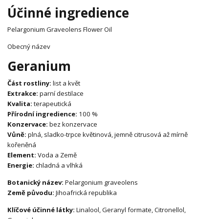
Účinné ingredience
Pelargonium Graveolens Flower Oil
Obecný název
Geranium
Část rostliny:
list a květ
Extrakce:
parní destilace
Kvalita:
terapeutická
Přírodní ingredience:
100 %
Konzervace:
bez konzervace
Vůně:
plná, sladko-trpce květinová, jemně citrusová až mírně
kořeněná
Element:
Voda a Země
Energie:
chladná a vlhká
Botanický název:
Pelargonium graveolens
Země původu:
Jihoafrická republika
Klíčové účinné látky:
Linalool, Geranyl formate, Citronellol,