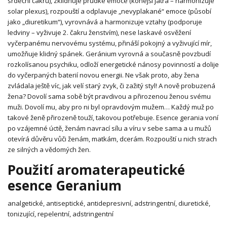
srdeční čakru), zklidňuje prudké emoce (konejší játra – harmonizuje
solar plexus), rozpouští a odplavuje „nevyplakané“ emoce (působí
jako „diuretikum“), vyrovnává a harmonizuje vztahy (podporuje
ledviny – vyživuje 2. čakru ženstvím), nese laskavé osvěžení
vyčerpanému nervovému systému, přináší pokojný a vyživující mír,
umožňuje klidný spánek. Geránium vyrovná a současně povzbudí
rozkolísanou psychiku, odloží energetické nánosy povinností a dolije
do vyčerpaných baterií novou energii. Ne však proto, aby žena
zvládala ještě víc, jak velí starý zvyk, či zažitý styl! A nově probuzená
žena? Dovolí sama sobě být pravdivou a přirozenou ženou svému
muži. Dovolí mu, aby pro ni byl opravdovým mužem… Každý muž po
takové ženě přirozeně touží, takovou potřebuje. Esence gerania voní
po vzájemné úctě, ženám navrací sílu a víru v sebe sama a u mužů
otevírá důvěru vůči ženám, matkám, dcerám. Rozpouští u nich strach
ze silných a vědomých žen.
Použití aromaterapeutické
esence Geranium
analgetické, antiseptické, antidepresivní, adstringentní, diuretické,
tonizující, repelentní, adstringentní