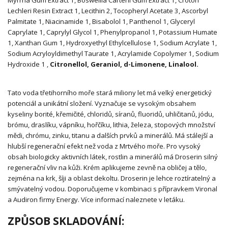
Myrrha Gum Extract
1
, Boswellia Carterii Gum Extract
1
, Croton
Lechleri Resin Extract
1
, Lecithin
2
, Tocopheryl Acetate
3
, Ascorbyl
Palmitate
1
, Niacinamide
1
, Bisabolol
1
, Panthenol
1
, Glyceryl
Caprylate
1
, Caprylyl Glycol
1
, Phenylpropanol
1
, Potassium Humate
1
, Xanthan Gum
1
, Hydroxyethyl Ethylcellulose
1
, Sodium Acrylate
1
,
Sodium Acryloyldimethyl Taurate
1
, Acrylamide Copolymer
1
, Sodium
Hydroxide
1
,
Citronellol, Geraniol, d-Limonene, Linalool.
Tato voda třetihorního moře stará miliony let má velký energetický
potenciál a unikátní složení. Vyznačuje se vysokým obsahem
kyseliny borité, křemičité, chloridů, síranů, fluoridů, uhličitanů, jódu,
brómu, draslíku, vápníku, hořčíku, lithia, železa, stopových množství
mědi, chrómu, zinku, titanu a dalších prvků a minerálů. Má stálejší a
hlubší regenerační efekt než voda z Mrtvého moře. Pro vysoký
obsah biologicky aktivních látek, rostlin a minerálů má Droserin silný
regenerační vliv na kůži. Krém aplikujeme zevně na obličej a tělo,
zejména na krk, šíji a oblast dekoltu. Droserin je lehce roztíratelný a
smývatelný vodou. Doporučujeme v kombinaci s přípravkem Vironal
a Audiron firmy Energy. Více informací naleznete v letáku.
ZPŮSOB SKLADOVÁNÍ: