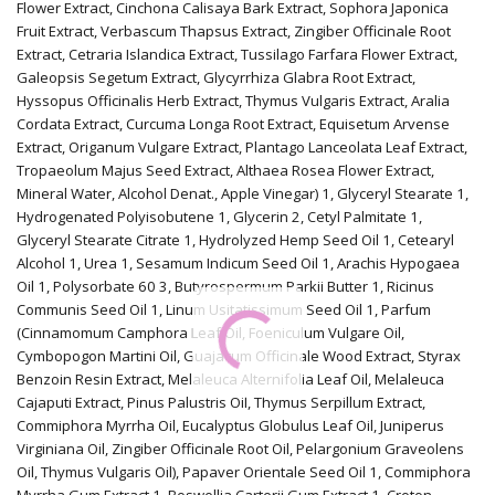
Flower Extract, Cinchona Calisaya Bark Extract, Sophora Japonica
Fruit Extract, Verbascum Thapsus Extract, Zingiber Officinale Root
Extract, Cetraria Islandica Extract, Tussilago Farfara Flower Extract,
Galeopsis Segetum Extract, Glycyrrhiza Glabra Root Extract,
Hyssopus Officinalis Herb Extract, Thymus Vulgaris Extract, Aralia
Cordata Extract, Curcuma Longa Root Extract, Equisetum Arvense
Extract, Origanum Vulgare Extract, Plantago Lanceolata Leaf Extract,
Tropaeolum Majus Seed Extract, Althaea Rosea Flower Extract,
Mineral Water, Alcohol Denat., Apple Vinegar)
1
, Glyceryl Stearate
1
,
Hydrogenated Polyisobutene
1
, Glycerin
2
, Cetyl Palmitate
1
,
Glyceryl Stearate Citrate
1
, Hydrolyzed Hemp Seed Oil
1
, Cetearyl
Alcohol
1
, Urea
1
, Sesamum Indicum Seed Oil
1
, Arachis Hypogaea
Oil
1
, Polysorbate 60
3
, Butyrospermum Parkii Butter
1
, Ricinus
Communis Seed Oil
1
, Linum Usitatissimum Seed Oil
1
, Parfum
(Cinnamomum Camphora Leaf Oil, Foeniculum Vulgare Oil,
Cymbopogon Martini Oil, Guajacum Officinale Wood Extract, Styrax
Benzoin Resin Extract, Melaleuca Alternifolia Leaf Oil, Melaleuca
Cajaputi Extract, Pinus Palustris Oil, Thymus Serpillum Extract,
Commiphora Myrrha Oil, Eucalyptus Globulus Leaf Oil, Juniperus
Virginiana Oil, Zingiber Officinale Root Oil, Pelargonium Graveolens
Oil, Thymus Vulgaris Oil), Papaver Orientale Seed Oil
1
, Commiphora