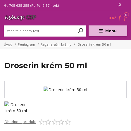
705 635 255
(Po-Pá, 9-17 hod.)
0
0 Kč
Menu
Úvod
Pentagram
Regenerační krémy
Droserin krém 50 ml
Droserin krém 50 ml
Ohodnotit produkt