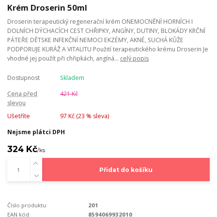
Krém Droserin 50ml
Droserin terapeutický regenerační krém ONEMOCNĚNÍ HORNÍCH I
DOLNÍCH DÝCHACÍCH CEST CHŘIPKY, ANGÍNY, DUTINY, BLOKÁDY KRČNÍ
PÁTEŘE DĚTSKE INFEKČNÍ NEMOCI EKZÉMY, AKNÉ, SUCHÁ KŮŽE
PODPORUJE KURÁŽ A VITALITU Použití terapeutického krému Droserin Je
vhodné jej použít při chřipkách, angíná...
celý popis
Dostupnost
Skladem
Cena před
421 Kč
slevou
Ušetříte
97 Kč (
23
% sleva)
Nejsme plátci DPH
324 Kč
/
ks
Přidat do košíku
Číslo produktu:
201
EAN kód:
8594069932010