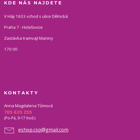
KDE NÁS NAJDETE
V Háji 1633 vchod s ulice Dělnická
Praha 7 - Holešovice
Zastávka tramvají Maniny
170 00
KONTAKTY
Anna Magdalena Tůmová
705 635 255
(Po-Pá, 9-17 hod.)
eshop.csp@gmail.com