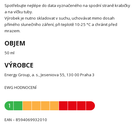
Spotřebujte nejlépe do data vyznačeného na spodní straně krabičky
a na víčku tuby.
Výrobek je nutno skladovat v suchu, uchovávat mimo dosah
přímého slunečního záření, při teplotě 10-25 °C a chránit před
mrazem.
OBJEM
50 ml
VÝROBCE
Energy Group, a. s., Jeseniova 55, 130 00 Praha 3
EWG HODNOCENÍ
EAN – 8594069932010