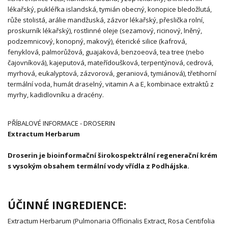
lékařský, pukléřka islandská, tymián obecný, konopice bledožlutá,
růže stolistá, arálie mandžuská, zázvor lékařský, přeslička rolní,
proskurník lékařský), rostlinné oleje (sezamový, ricinový, lněný,
podzemnicový, konopný, makový), éterické silice (kafrová,
fenyklová, palmorůžová, guajaková, benzoeová, tea tree (nebo
čajovníková), kajeputová, mateřídoušková, terpentýnová, cedrová,
myrhová, eukalyptová, zázvorová, geraniová, tymiánová), třetihorní
termální voda, humát draselný, vitamin A a E, kombinace extraktů z
myrhy, kadidlovníku a dracény.
PŘÍBALOVÉ INFORMACE - DROSERIN
Extractum Herbarum
Droserin je bioinformační širokospektrální regenerační krém
s vysokým obsahem termální vody vřídla z Podhájska.
ÚČINNÉ INGREDIENCE:
Extractum Herbarum (Pulmonaria Officinalis Extract, Rosa Centifolia