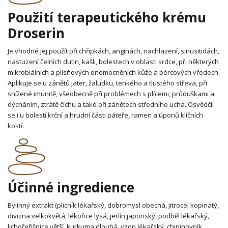
Použití terapeutického krému
Droserin
Je vhodné jej použít při chřipkách, angínách, nachlazení, sinusitidách,
nastuzení čelních dutin, kašli, bolestech v oblasti srdce, při některých
mikrobiálních a plísňových onemocněních kůže a bércových vředech.
Aplikuje se u zánětů jater, žaludku, tenkého a tlustého střeva, při
snížené imunitě, všeobecně při problémech s plícemi, průduškami a
dýcháním, ztrátě čichu a také při zánětech středního ucha. Osvědčil
se i u bolestí krční a hrudní části páteře, ramen a úponů klíčních
kostí.
Účinné ingredience
Bylinný extrakt (plicník lékařský, dobromysl obecná, jitrocel kopinatý,
divizna velkokvětá, lékořice lysá, jerlín japonský, podběl lékařský,
lichořeřišnice větší, kurkuma dlouhá, yzop lékařský, chininovník