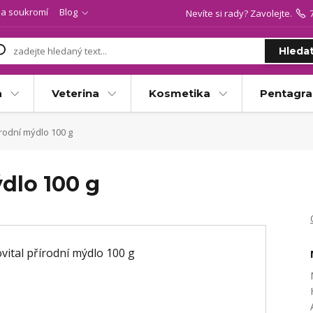
a soukromí
Blog
Nevíte si rady? Zavolejte.
Hleda
a
Veterina
Kosmetika
Pentagr
írodní mýdlo 100 g
ýdlo 100 g