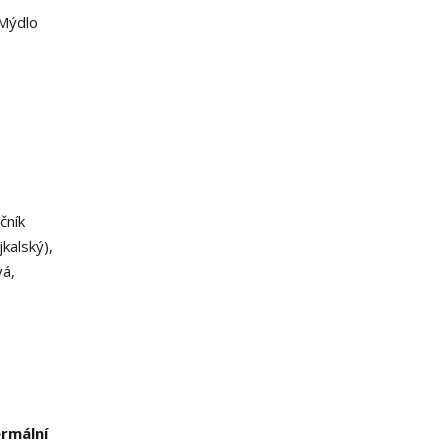
 Mýdlo
čník
jkalský),
vá,
ermální