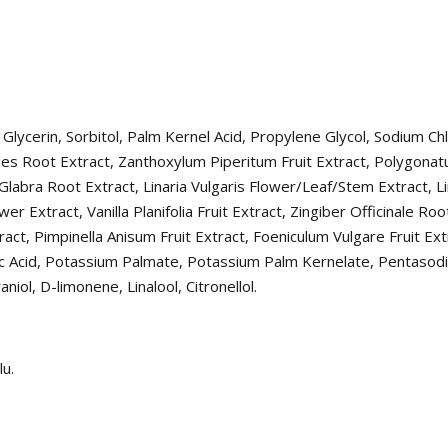
lycerin, Sorbitol, Palm Kernel Acid, Propylene Glycol, Sodium Chl
 Root Extract, Zanthoxylum Piperitum Fruit Extract, Polygona
Glabra Root Extract, Linaria Vulgaris Flower/Leaf/Stem Extract, L
 Extract, Vanilla Planifolia Fruit Extract, Zingiber Officinale Roo
act, Pimpinella Anisum Fruit Extract, Foeniculum Vulgare Fruit Ext
rbic Acid, Potassium Palmate, Potassium Palm Kernelate, Pentasod
iol, D-limonene, Linalool, Citronellol.
u.