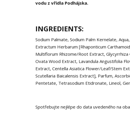
vodu z vřídla Podhájska.
INGREDIENTS:
Sodium Palmate, Sodium Palm Kernelate, Aqua, G
Extractum Herbarum [Rhaponticum Carthamoides
Multiflorum Rhizome/Root Extract, Glycyrrhiza 
Ovata Wood Extract, Lavandula Angustifolia Flower
Extract, Centella Asiatica Flower/Leaf/Stem Extr
Scutellaria Baicalensis Extract], Parfum, Asco
Pentetate, Tetrasodium Etidronate, Lineol, Geran
Spotřebujte nejlépe do data uvedeného na obal