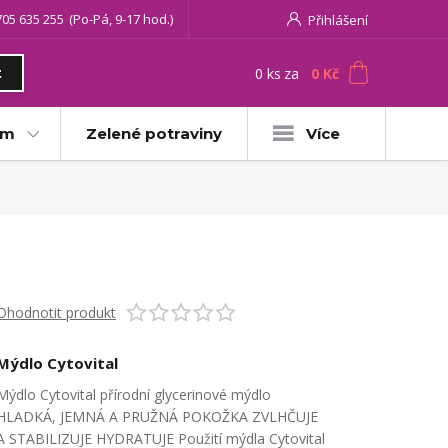
705 635 255
(Po-Pá, 9-17 hod.)
Přihlášení
0
ks
za
0 Kč
t
am
Zelené potraviny
Více
Ohodnotit produkt
Mýdlo Cytovital
Mýdlo Cytovital přírodní glycerinové mýdlo
HLADKÁ, JEMNÁ A PRUŽNÁ POKOŽKA ZVLHČUJE
A STABILIZUJE HYDRATUJE Použití mýdla Cytovital