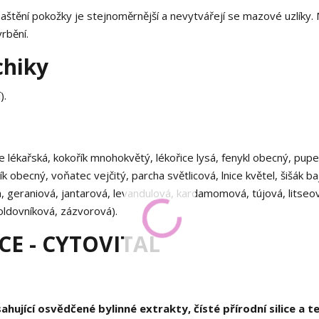
tění pokožky je stejnoměrnější a nevytvářejí se mazové uzlíky.
rbění.
chiky
).
ule lékařská, kokořík mnohokvětý, lékořice lysá, fenykl obecný, pupe
 obecný, voňatec vejčitý, parcha světlicová, lnice květel, šišák ba
vá, geraniová, jantarová, levandulová, kardamomová, tújová, litseo
oldovníková, zázvorová).
E - CYTOVITAL
hující osvědčené bylinné extrakty, čísté přírodní silice a t