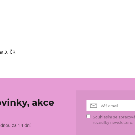
ha 3, ČR
vinky, akce
Souhlasím se
zpracová
rozesílky newsletteru.
ednou za 14 dní.