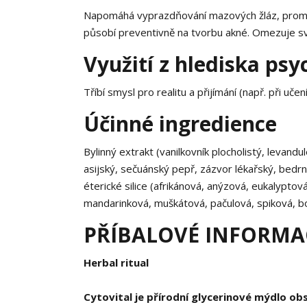
Napomáhá vyprazdňování mazových žláz, promaš
působí preventivně na tvorbu akné. Omezuje sv
Využití z hlediska psy
Tříbí smysl pro realitu a přijímání (např. při učení
Účinné ingredience
Bylinný extrakt (vanilkovník plocholistý, levand
asijský, sečuánský pepř, zázvor lékařský, bedrník
éterické silice (afrikánová, anýzová, eukalypto
mandarinková, muškátová, pačulová, spiková, b
PŘÍBALOVÉ INFORMAC
Herbal ritual
Cytovital je přírodní glycerinové mýdlo obsa