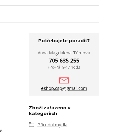
Potřebujete poradit?
Anna Magdalena Tůmová
705 635 255
(Po-Pá, 9-17 hod.)
eshop.csp@gmail.com
Zboží zařazeno v
kategoriích
Přírodní mýdla
e.