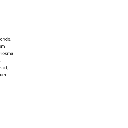
oride,
tum
iriosma
t
ract,
ium