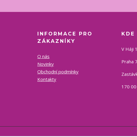
INFORMACE PRO
KDE
ZÁKAZNÍKY
V Háji 
O nás
Praha 7
Novinky
Obchodní podmínky
Zastávk
Kontakty
170 00