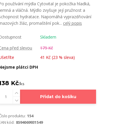
Po používání mýdla Cytovital je pokožka hladká,
jemná a vláčná. Mýdlo zvyšuje její pružnost a
schopnost hydratace. Napomáhá vyprazdňování
mazových žláz, promaštění pok...
celý popis
Dostupnost
Skladem
Cena před slevou
179 Kč
Ušetříte
41 Kč (
23
% sleva)
Nejsme plátci DPH
138 Kč
/
ks
Přidat do košíku
Číslo produktu:
154
EAN kód:
8594069931549