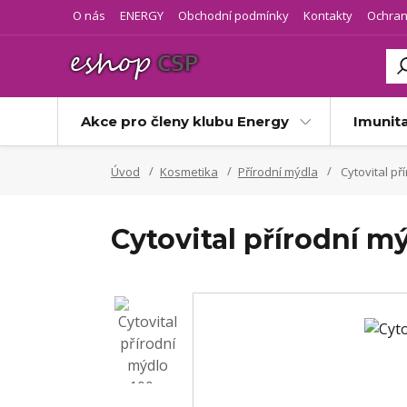
O nás
ENERGY
Obchodní podmínky
Kontakty
Ochran
Akce pro členy klubu Energy
Imunit
Úvod
Kosmetika
Přírodní mýdla
Cytovital př
Cytovital přírodní m