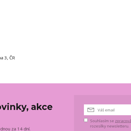
ha 3, ČR
vinky, akce
Souhlasím se
zpracová
rozesílky newsletteru.
ednou za 14 dní.