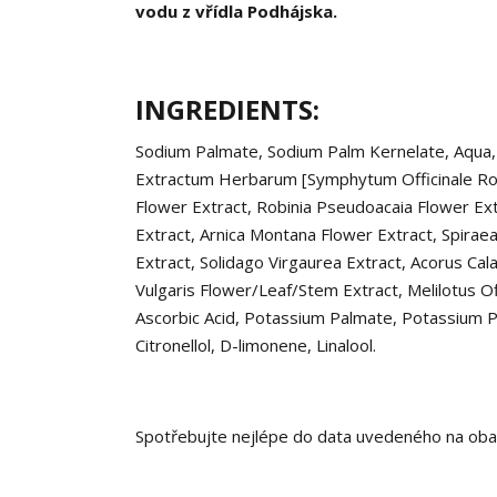
vodu z vřídla Podhájska.
INGREDIENTS:
Sodium Palmate, Sodium Palm Kernelate, Aqua, G
Extractum Herbarum [Symphytum Officinale Roo
Flower Extract, Robinia Pseudoacaia Flower Ext
Extract, Arnica Montana Flower Extract, Spiraea
Extract, Solidago Virgaurea Extract, Acorus Ca
Vulgaris Flower/Leaf/Stem Extract, Melilotus O
Ascorbic Acid, Potassium Palmate, Potassium P
Citronellol, D-limonene, Linalool.
Spotřebujte nejlépe do data uvedeného na obal