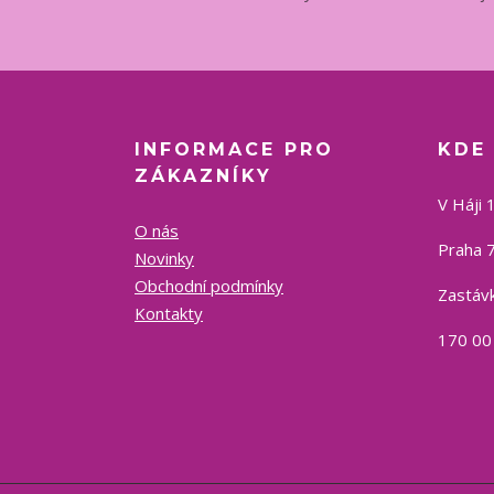
INFORMACE PRO
KDE
ZÁKAZNÍKY
V Háji 
O nás
Praha 7
Novinky
Obchodní podmínky
Zastávk
Kontakty
170 00