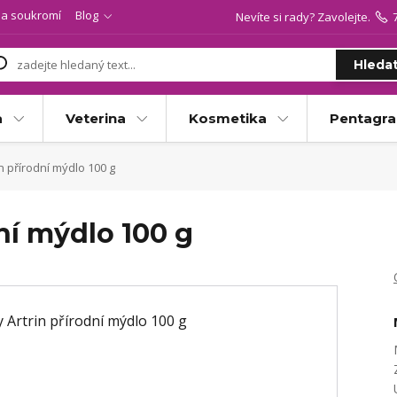
a soukromí
Blog
Nevíte si rady? Zavolejte.
Hleda
a
Veterina
Kosmetika
Pentagr
n přírodní mýdlo 100 g
ní mýdlo 100 g