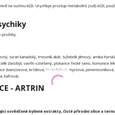
nivě na suchou kůži. Urychluje prostup metabolitů (solí) kůží, použ
sychiky
 prožitky.
ecný, turan kanadský, trnovník akát, tužebník jilmový, arnika horsk
, celík zlatobýl, vavřín vznešený, pískavice řecké seno, komonice lé
 silice (benzoeová, brčálová, levandulová, myrtová, pimentovníková,
, kafrová).
E - ARTRIN
ící osvědčené bylinné extrakty, čísté přírodní silice a termá