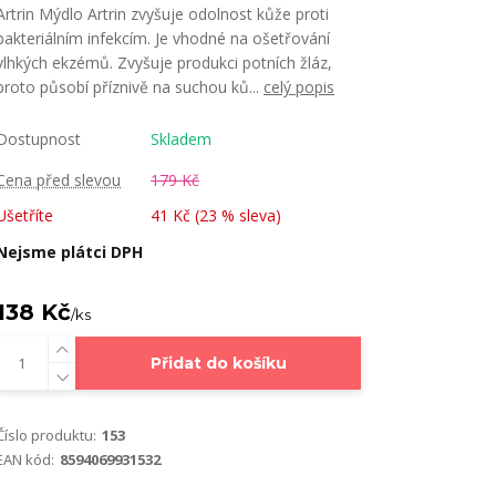
Artrin Mýdlo Artrin zvyšuje odolnost kůže proti
bakteriálním infekcím. Je vhodné na ošetřování
vlhkých ekzémů. Zvyšuje produkci potních žláz,
proto působí příznivě na suchou ků...
celý popis
Dostupnost
Skladem
Cena před slevou
179 Kč
Ušetříte
41 Kč (
23
% sleva)
Nejsme plátci DPH
138 Kč
/
ks
Přidat do košíku
Číslo produktu:
153
EAN kód:
8594069931532