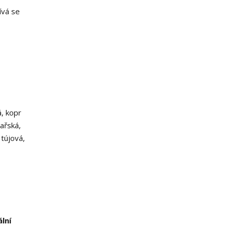
ívá se
á, kopr
kařská,
 tújová,
lní