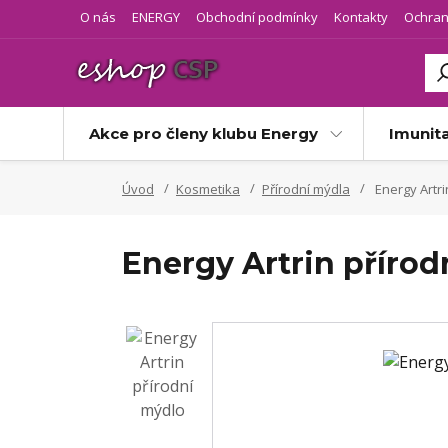
O nás
ENERGY
Obchodní podmínky
Kontakty
Ochran
Akce pro členy klubu Energy
Imunit
Úvod
Kosmetika
Přírodní mýdla
Energy Artri
Energy Artrin přírod