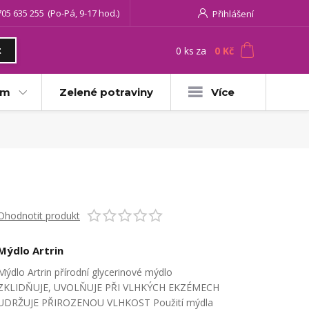
705 635 255
(Po-Pá, 9-17 hod.)
Přihlášení
0
ks
za
0 Kč
t
am
Zelené potraviny
Více
Ohodnotit produkt
Mýdlo Artrin
Mýdlo Artrin přírodní glycerinové mýdlo
ZKLIDŇUJE, UVOLŇUJE PŘI VLHKÝCH EKZÉMECH
UDRŽUJE PŘIROZENOU VLHKOST Použití mýdla