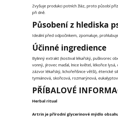
Zvyšuje produkci potních žláz, proto působí příz
při dně.
Působení z hlediska p
Ideální před odpočinkem, zpomaluje, prohlubuje
Účinné ingredience
Bylinný extrakt (kostival lékařský, puškvorec ob
vonný, jírovec maďal, lnice květel, lékořice lysá
zázvor lékařský, lichořeřišnice větší), éterické
tymiánová, skořicová, rozmarýnová, eukalyptová
PŘÍBALOVÉ INFORMAC
Herbal ritual
Artrin je přírodní glycerinové mýdlo obsahuj