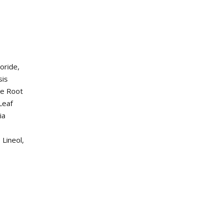
oride,
sis
le Root
Leaf
ia
Lineol,