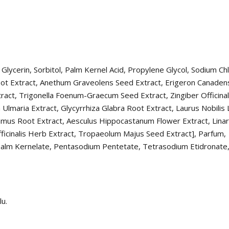
lycerin, Sorbitol, Palm Kernel Acid, Propylene Glycol, Sodium Chl
t Extract, Anethum Graveolens Seed Extract, Erigeron Canaden
ract, Trigonella Foenum-Graecum Seed Extract, Zingiber Officina
 Ulmaria Extract, Glycyrrhiza Glabra Root Extract, Laurus Nobilis 
lamus Root Extract, Aesculus Hippocastanum Flower Extract, Linar
fficinalis Herb Extract, Tropaeolum Majus Seed Extract], Parfum,
alm Kernelate, Pentasodium Pentetate, Tetrasodium Etidronate, 
u.