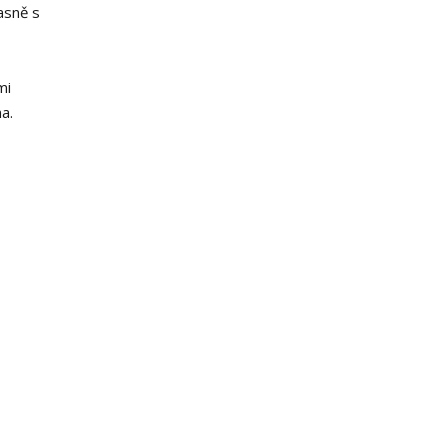
asně s
mi
a.