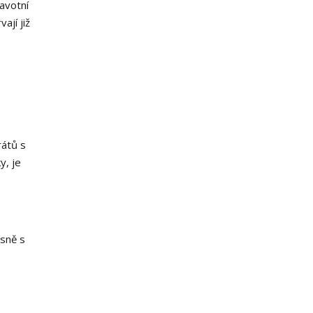
avotní
ají již
rátů s
y, je
asně s