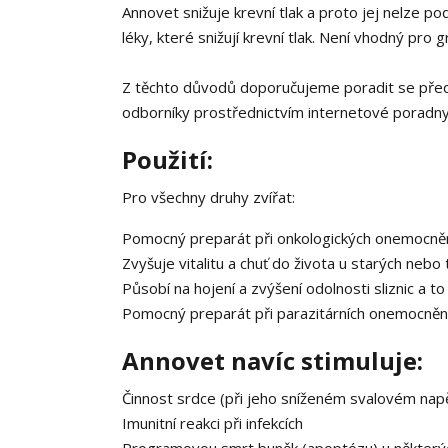
Annovet snižuje krevní tlak a proto jej nelze po
léky, které snižují krevní tlak. Není vhodný pro
Z těchto důvodů doporučujeme poradit se před
odborníky prostřednictvím internetové poradny
Použití:
Pro všechny druhy zvířat:
Pomocný preparát při onkologických onemocnění
Zvyšuje vitalitu a chuť do života u starých neb
Působí na hojení a zvýšení odolnosti sliznic a to
Pomocný preparát při parazitárních onemocně
Annovet navíc stimuluje:
Činnost srdce (při jeho sníženém svalovém napě
Imunitní reakci při infekcích