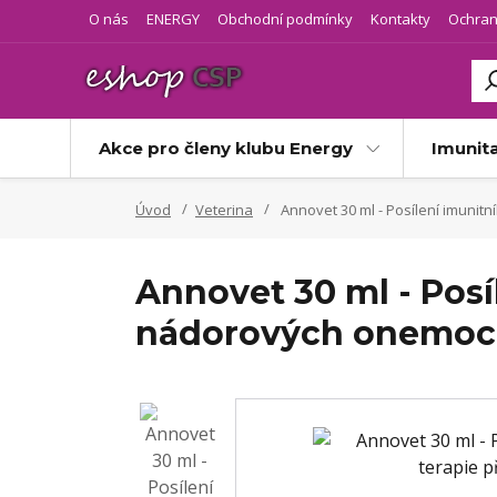
O nás
ENERGY
Obchodní podmínky
Kontakty
Ochran
Akce pro členy klubu Energy
Imunit
Úvod
Veterina
Annovet 30 ml - Posílení imunit
Annovet 30 ml - Posí
nádorových onemoc