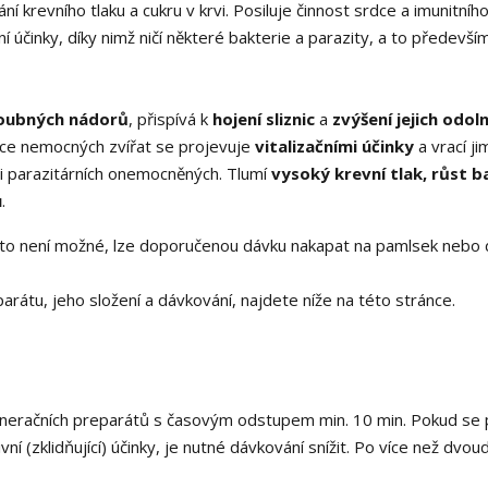
ání krevního tlaku a cukru v krvi. Posiluje činnost srdce a imunitníh
í účinky, díky nimž ničí některé bakterie a parazity, a to předevší
oubných nádorů
, přispívá k
hojení sliznic
a
zvýšení jejich odol
ěžce nemocných zvířat se projevuje
vitalizačními účinky
a vrací ji
ři parazitárních onemocněných. Tlumí
vysoký krevní tlak, růst b
u
.
to není možné, lze doporučenou dávku nakapat na pamlsek nebo do
arátu, jeho složení a dávkování, najdete níže na této stránce.
neračních preparátů s časovým odstupem min. 10 min. Pokud se 
í (zklidňující) účinky, je nutné dávkování snížit. Po více než dvo