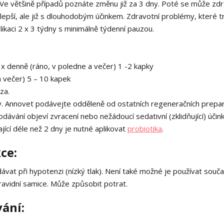
. Ve většině případů poznáte změnu již za 3 dny. Poté se může zdr
epší, ale již s dlouhodobým účinkem. Zdravotní problémy, které trv
ikaci 2 x 3 týdny s minimálně týdenní pauzou.
x denně (ráno, v poledne a večer) 1 -2 kapky
 večer) 5 – 10 kapek
za.
y. Annovet podávejte odděleně od ostatních regeneračních prepa
vání objeví zvracení nebo nežádoucí sedativní (zklidňující) účink
jící déle než 2 dny je nutné aplikovat
probiotika
.
ce:
dávat při hypotenzi (nízký tlak). Není také možné je používat souč
 gravidní samice. Může způsobit potrat.
ání: