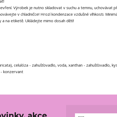
at!
vření. Výrobek je nutno skladovat v suchu a temnu, uchovávat př
vávejte v chladničce! Hrozí kondenzace vzdušné vlhkosti. Minimá
 a na etiketě. Ukládejte mimo dosah dětí!
cata), celulóza - zahušťovadlo, voda, xanthan - zahušťovadlo, kys
ý - konzervant
vinky, akce