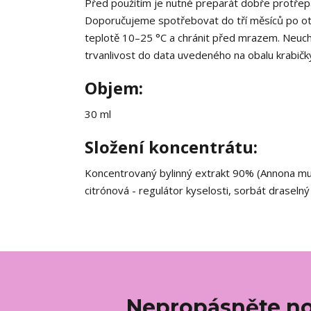
Před použitím je nutné preparát dobře protřep
Doporučujeme spotřebovat do tří měsíců po ote
teplotě 10–25 °C a chránit před mrazem. Neucho
trvanlivost do data uvedeného na obalu krabičky
Objem:
30 ml
Složení koncentrátu:
Koncentrovaný bylinný extrakt 90% (Annona muri
citrónová - regulátor kyselosti, sorbát draseln
Nepropásněte no