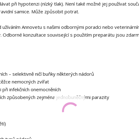
dávat při hypotenzi (nízký tlak). Není také možné jej používat souč
 gravidní samice. Může způsobit potrat.
 užíváním Annovetu s našimi odbornými poradci nebo veterinární
. Odborné konzultace související s použitím preparátu jsou zdarm
ch – selektivně ničí buňky některých nádorů
o těžce nemocných zvířat
 i při infekčních onemocněních
ních způsobených zejména jednobuněčnými parazity
tí)