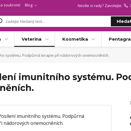
a soukromí
Blog
Nevíte si rady? Zavolejte.
Hleda
a
Veterina
Kosmetika
Pentagr
ního systému. Podpůrná terapie při nádorových onemocněních.
lení imunitního systému. Po
něních.