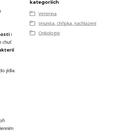
kategoriích
o
m
Veterina
Imunita, chřipka, nachlazení
Onkologie
nosti
i
m chuť
akterií
 jídla.
při
udenním