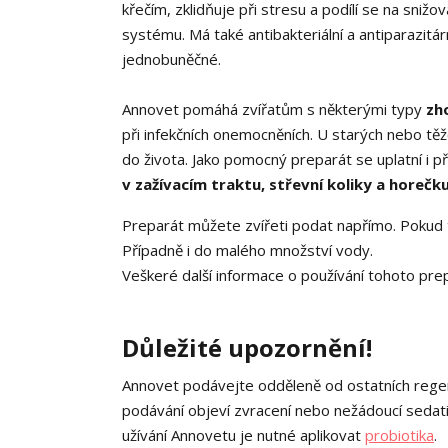
křečím, zklidňuje při stresu a podílí se na snižov
systému. Má také antibakteriální a antiparazitárn
jednobuněčné.
Annovet pomáhá zvířatům s některými typy
zh
při infekčních onemocněních. U starých nebo t
do života. Jako pomocný preparát se uplatní i p
v zažívacím traktu, střevní koliky a horečk
Preparát můžete zvířeti podat napřímo. Pokud 
Případně i do malého množství vody.
Veškeré další informace o používání tohoto prep
Důležité upozornění!
Annovet podávejte odděleně od ostatních rege
podávání objeví zvracení nebo nežádoucí sedativn
užívání Annovetu je nutné aplikovat
probiotika
.