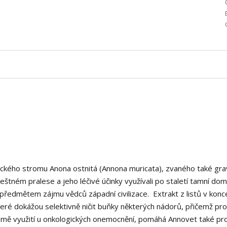
rického stromu Anona ostnitá (Annona muricata), zvaného také grav
tném pralese a jeho léčivé účinky využívali po staletí tamní do
 předmětem zájmu vědců západní civilizace. Extrakt z listů v konc
teré dokážou selektivně ničit buňky některých nádorů, přičemž pro
mě využití u onkologických onemocnění, pomáhá Annovet také pro