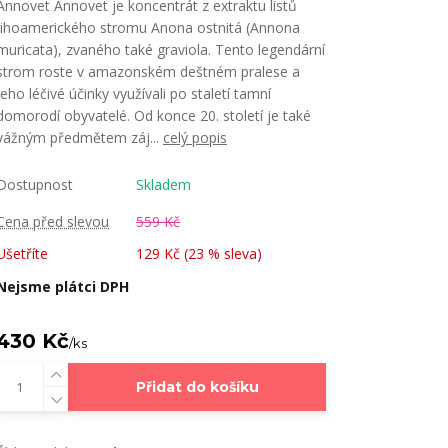
Annovet Annovet je koncentrát z extraktu listů
jihoamerického stromu Anona ostnitá (Annona
muricata), zvaného také graviola. Tento legendární
strom roste v amazonském deštném pralese a
jeho léčivé účinky využívali po staletí tamní
domorodí obyvatelé. Od konce 20. století je také
vážným předmětem záj...
celý popis
Dostupnost
Skladem
Cena před slevou
559 Kč
Ušetříte
129 Kč (
23
% sleva)
Nejsme plátci DPH
430 Kč
/
ks
Přidat do košíku