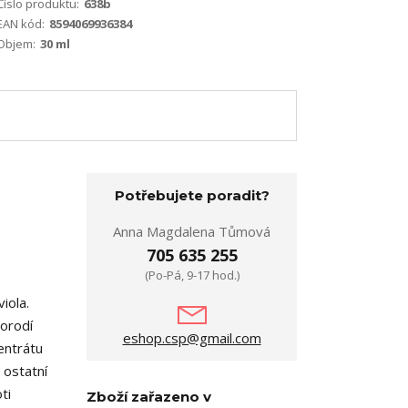
Číslo produktu:
638b
EAN kód:
8594069936384
Objem:
30 ml
Potřebujete poradit?
Anna Magdalena Tůmová
705 635 255
(Po-Pá, 9-17 hod.)
iola.
morodí
eshop.csp@gmail.com
entrátu
 ostatní
ti
Zboží zařazeno v