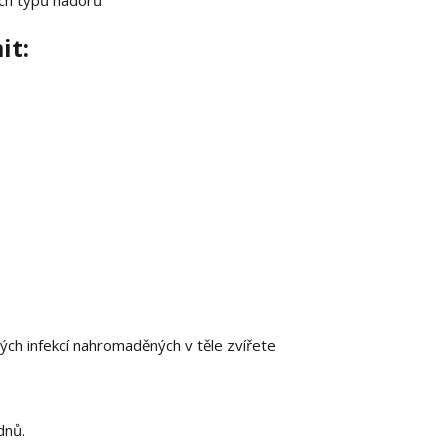
ch typů nádorů
it:
ytých infekcí nahromaděných v těle zvířete
dnů.