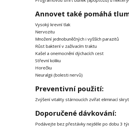
Programovou smrt buněk (apoptózu) u některý
Annovet také pomáhá tlum
Vysoký krevní tlak
Nervozitu
Množení jednobuněčných i vyšších parazitů
Růst bakterií v zažívacím traktu
Kašel a onemocnění dýchacích cest
Střevní koliku
Horečku
Neuralgii (bolesti nervů)
Preventivní použití:
Zvýšení vitality stárnoucích zvířat eliminací skr
Doporučené dávkování:
Podávejte bez přestávky nejdéle po dobu 3 tý