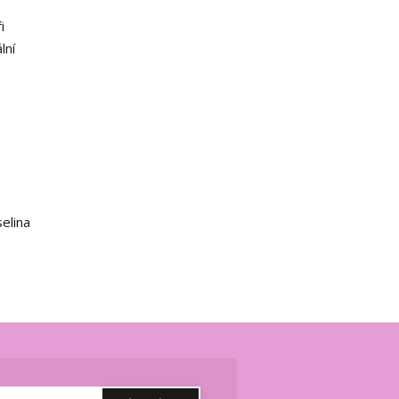
i
lní
elina