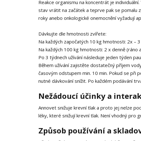
Reakce organismu na koncentrát je individuální
stav vrátit na začátek a teprve pak se pomalu zl
roky anebo onkologické onemocnění vyžadují apl
Dávkujte dle hmotnosti zvířete:
Na každých započatých 10 kg hmotnosti: 2x – 3 
Na každých 100 kg hmotnosti: 2 x denně (ráno a
Po 3 týdnech užívání následuje jeden týden pau
Během užívání zajistěte dostatečný příjem vod
časovým odstupem min. 10 min. Pokud se při podá
nutné dávkování snížit. Po každém podávání trva
Nežádoucí účinky a interak
Annovet snižuje krevní tlak a proto jej nelze po
léky, které snižují krevní tlak. Není vhodný pro
Způsob používání a skladov