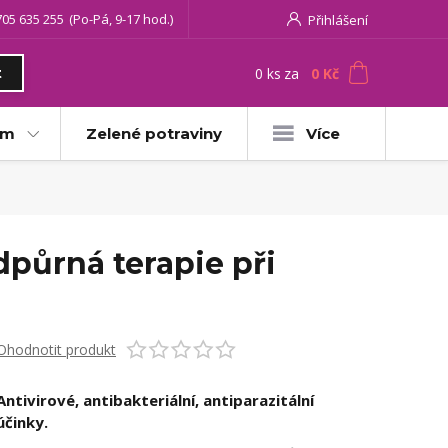
705 635 255
(Po-Pá, 9-17 hod.)
Přihlášení
0
ks
za
0 Kč
t
am
Zelené potraviny
Více
dpůrná terapie při
Ohodnotit produkt
Antivirové, antibakteriální, antiparazitální
účinky.