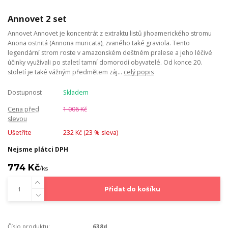
Annovet 2 set
Annovet Annovet je koncentrát z extraktu listů jihoamerického stromu
Anona ostnitá (Annona muricata), zvaného také graviola. Tento
legendární strom roste v amazonském deštném pralese a jeho léčivé
účinky využívali po staletí tamní domorodí obyvatelé. Od konce 20.
století je také vážným předmětem záj...
celý popis
Dostupnost
Skladem
Cena před
1 006 Kč
slevou
Ušetříte
232 Kč (
23
% sleva)
Nejsme plátci DPH
774 Kč
/
ks
Přidat do košíku
Číslo produktu:
638d