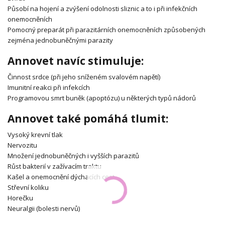
Působí na hojení a zvýšení odolnosti sliznic a to i při infekčních
onemocněních
Pomocný preparát při parazitárních onemocněních způsobených
zejména jednobuněčnými parazity
Annovet navíc stimuluje:
Činnost srdce (při jeho sníženém svalovém napětí)
Imunitní reakci při infekcích
Programovou smrt buněk (apoptózu) u některých typů nádorů
Annovet také pomáhá tlumit:
Vysoký krevní tlak
Nervozitu
Množení jednobuněčných i vyšších parazitů
Růst bakterií v zažívacím traktu
Kašel a onemocnění dýchacích cest
Střevní koliku
Horečku
Neuralgii (bolesti nervů)