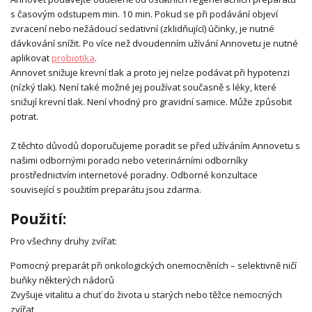
s časovým odstupem min. 10 min. Pokud se při podávání objeví
zvracení nebo nežádoucí sedativní (zklidňující) účinky, je nutné
dávkování snížit. Po více než dvoudenním užívání Annovetu je nutné
aplikovat
probiotika
.
Annovet snižuje krevní tlak a proto jej nelze podávat při hypotenzi
(nízký tlak). Není také možné jej používat současně s léky, které
snižují krevní tlak. Není vhodný pro gravidní samice. Může způsobit
potrat.
Z těchto důvodů doporučujeme poradit se před užíváním Annovetu s
našimi odbornými poradci nebo veterinárními odborníky
prostřednictvím internetové poradny. Odborné konzultace
související s použitím preparátu jsou zdarma.
Použití:
Pro všechny druhy zvířat:
Pomocný preparát při onkologických onemocněních – selektivně ničí
buňky některých nádorů
Zvyšuje vitalitu a chuť do života u starých nebo těžce nemocných
zvířat