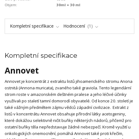
Objem:
30ml + 30 ml
Kompletní specifikace
Hodnocení
1
Kompletní specifikace
Annovet
Annovet je koncentrát z extraktu listů jihoamerického stromu Anona
ostnitá (Annona muricata), zvaného také graviola. Tento legendární
strom roste v amazonském deštném pralese a jeho léčivé účinky
využívali po staletí tamní domorodí obyvatelé. Od konce 20. století je
také vážným předmětem zájmu vědců západní civilizace. Extrakt z
listů v koncentrátu Annovet obsahuje přírodní látky acetogeniny,
které dokážou selektivně ničit buňky některých nádorů, přičemž pro
ostatní buňky těla nepředstavuje žádné nebezpečí. Kromě využití u
onkologických onemocnění, pomáhá Annovet také proti křečím,