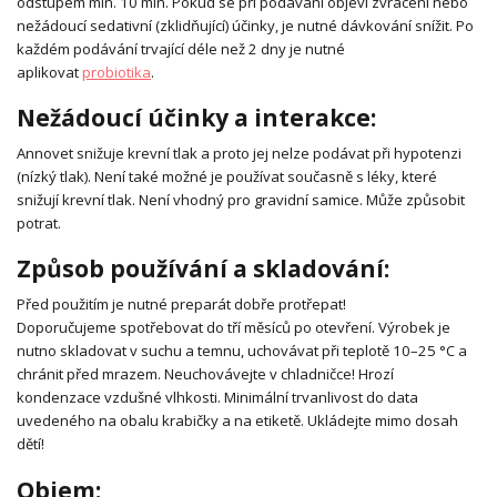
odstupem min. 10 min. Pokud se při podávání objeví zvracení nebo
nežádoucí sedativní (zklidňující) účinky, je nutné dávkování snížit. Po
každém podávání trvající déle než 2 dny je nutné
aplikovat
probiotika
.
Nežádoucí účinky a interakce:
Annovet snižuje krevní tlak a proto jej nelze podávat při hypotenzi
(nízký tlak). Není také možné je používat současně s léky, které
snižují krevní tlak. Není vhodný pro gravidní samice. Může způsobit
potrat.
Způsob používání a skladování:
Před použitím je nutné preparát dobře protřepat!
Doporučujeme spotřebovat do tří měsíců po otevření. Výrobek je
nutno skladovat v suchu a temnu, uchovávat při teplotě 10–25 °C a
chránit před mrazem. Neuchovávejte v chladničce! Hrozí
kondenzace vzdušné vlhkosti. Minimální trvanlivost do data
uvedeného na obalu krabičky a na etiketě. Ukládejte mimo dosah
dětí!
Objem: