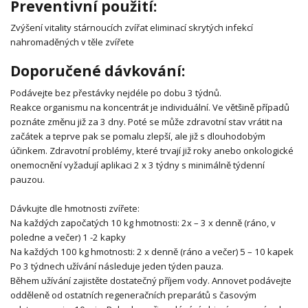
Preventivní použití:
Zvýšení vitality stárnoucích zvířat eliminací skrytých infekcí
nahromaděných v těle zvířete
Doporučené dávkování:
Podávejte bez přestávky nejdéle po dobu 3 týdnů.
Reakce organismu na koncentrát je individuální. Ve většině případů
poznáte změnu již za 3 dny. Poté se může zdravotní stav vrátit na
začátek a teprve pak se pomalu zlepší, ale již s dlouhodobým
účinkem. Zdravotní problémy, které trvají již roky anebo onkologické
onemocnění vyžadují aplikaci 2 x 3 týdny s minimálně týdenní
pauzou.
Dávkujte dle hmotnosti zvířete:
Na každých započatých 10 kg hmotnosti: 2x – 3 x denně (ráno, v
poledne a večer) 1 -2 kapky
Na každých 100 kg hmotnosti: 2 x denně (ráno a večer) 5 – 10 kapek
Po 3 týdnech užívání následuje jeden týden pauza.
Během užívání zajistěte dostatečný příjem vody. Annovet podávejte
odděleně od ostatních regeneračních preparátů s časovým