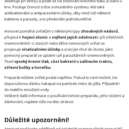
zklidňuje při stresu a podílí se na snižování krevního tlaku a cukru v
krvi. Posiluje činnost srdce a imunitního systému. Má také
antibakteriální a antiparazitární účinky, díky nimž ničí některé
bakterie a parazity, a to především jednobuněčné.
Annovet pomáhá zvířatům s některými typy
zhoubných nádorů
,
přispívá k
hojení sliznic
a
zvýšení jejich odolnosti
i při infekčních
onemocněních. U starých nebo těžce nemocných zvířat se
projevuje
vitalizačními účinky
a vrací jim chuť do života. Jako
pomocný preparát se uplatní i při parazitárních onemocněných.
Tlumí
vysoký krevní tlak, růst bakterií v zažívacím traktu,
střevní koliky a horečku
.
Preparát můžete zvířeti podat napřímo. Pokud to není možné, lze
doporučenou dávku nakapat na pamlsek nebo do jídla. Případně i
do malého množství vody.
Veškeré další informace o používání tohoto preparátu, jeho složení a
dávkování, najdete níže na této stránce.
Důležité upozornění!
Annovet podávejte odděleně od ostatních regeneračních preparátů