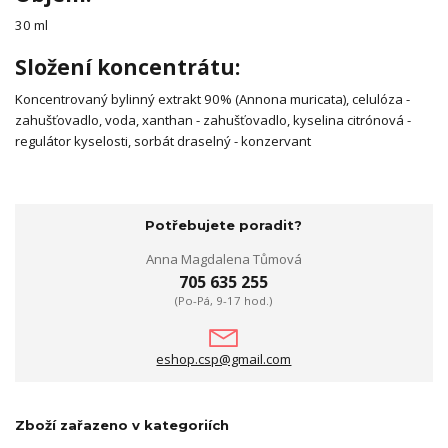
30 ml
Složení koncentrátu:
Koncentrovaný bylinný extrakt 90% (Annona muricata), celulóza -
zahušťovadlo, voda, xanthan - zahušťovadlo, kyselina citrónová -
regulátor kyselosti, sorbát draselný - konzervant
Potřebujete poradit?
Anna Magdalena Tůmová
705 635 255
(Po-Pá, 9-17 hod.)
eshop.csp@gmail.com
Zboží zařazeno v kategoriích