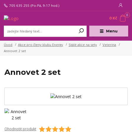
705 635 255
(Po-Pá, 9-17 hod.)
0
0 Kč
Menu
Úvod
Akce pro členy klubu Energy
Stálé akce na sety
Veterina
Annovet 2 set
Annovet 2 set
Ohodnotit produkt